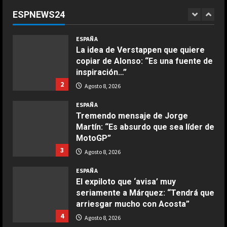
Fórmula 1
ESPNEWS24
1
Agosto 8, 2026
COCINA
ESPAÑA
Ensalada de espinacas deliciosa
La idea de Verstappen que quiere
Maggio 28, 2026
copiar de Alonso: “Es una fuente de
2
inspiración…”
2
Agosto 8, 2026
COCINA
Boquerones fritos en freidora de
ESPAÑA
aire
Tremendo mensaje de Jorge
Martín: “Es absurdo que sea líder de
Aprile 24, 2026
3
MotoGP”
3
Agosto 8, 2026
COCINA
ESPAÑA
Buñuelos de alcachofas
El expiloto que ‘avisa’ muy
Aprile 5, 2026
seriamente a Márquez: “Tendrá que
4
arriesgar mucho con Acosta”
4
Agosto 8, 2026