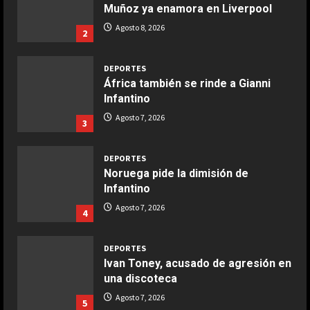
Muñoz ya enamora en Liverpool
COCINA
Ensalada de espinacas deliciosa
Agosto 8, 2026
2
Maggio 28, 2026
2
DEPORTES
África también se rinde a Gianni
COCINA
Infantino
Boquerones fritos en freidora de
Agosto 7, 2026
3
aire
Aprile 24, 2026
3
DEPORTES
Noruega pide la dimisión de
Infantino
COCINA
Buñuelos de alcachofas
Agosto 7, 2026
4
Aprile 5, 2026
4
DEPORTES
Ivan Toney, acusado de agresión en
una discoteca
COCINA
Ternera guisada con senderuelas
Agosto 7, 2026
5