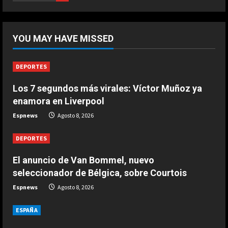
Marzo 20, 2026
5
DEPORTES
El anuncio de Van Bommel, nuevo
YOU MAY HAVE MISSED
seleccionador de Bélgica, sobre
Courtois
1
Agosto 8, 2026
DEPORTES
Los 7 segundos más virales: Víctor Muñoz ya
DEPORTES
Los 7 segundos más virales: Víctor
enamora en Liverpool
Muñoz ya enamora en Liverpool
Espnews
Agosto 8, 2026
Agosto 8, 2026
2
DEPORTES
DEPORTES
El anuncio de Van Bommel, nuevo
África también se rinde a Gianni
seleccionador de Bélgica, sobre Courtois
Infantino
Espnews
Agosto 8, 2026
Agosto 7, 2026
3
ESPAÑA
DEPORTES