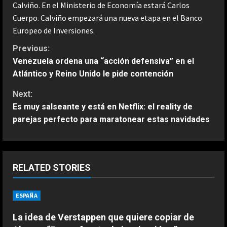
Calviño. En el Ministerio de Economía estará Carlos
Cuerpo. Calviño empezará una nueva etapa en el Banco
Europeo de Inversiones.
C
Previous:
Venezuela ordena una “acción defensiva” en el
o
Atlántico y Reino Unido le pide contención
n
Next:
Es muy salseante y está en Netflix: el reality de
t
parejas perfecto para maratonear estas navidades
i
n
ESPAÑA
RELATED STORIES
La idea de Verstappen que quiere
u
copiar de Alonso: “Es una fuente de
ESPAÑA
e
inspiración…”
2
Agosto 8, 2026
La idea de Verstappen que quiere copiar de
R