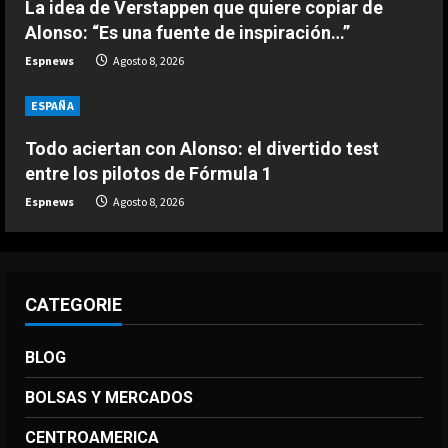
Noruega pide la dimisión de
La idea de Verstappen que quiere copiar de
Infantino
Alonso: “Es una fuente de inspiración…”
Agosto 7, 2026
Espnews
Agosto 8, 2026
4
ESPAÑA
DEPORTES
Ivan Toney, acusado de agresión en
Todo aciertan con Alonso: el divertido test
una discoteca
entre los pilotos de Fórmula 1
Agosto 7, 2026
5
Espnews
Agosto 8, 2026
CATEGORIE
BLOG
BOLSAS Y MERCADOS
CENTROAMERICA