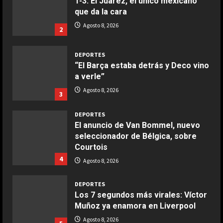
1-3: El Juárez, el único mexicano
que da la cara
COCINA
Ensalada de espinacas deliciosa
Agosto 8, 2026
2
Maggio 28, 2026
2
DEPORTES
“El Barça estaba detrás y Deco vino
COCINA
a verle”
Boquerones fritos en freidora de
Agosto 8, 2026
3
aire
Aprile 24, 2026
3
DEPORTES
El anuncio de Van Bommel, nuevo
seleccionador de Bélgica, sobre
COCINA
Courtois
Buñuelos de alcachofas
4
Agosto 8, 2026
Aprile 5, 2026
4
DEPORTES
Los 7 segundos más virales: Víctor
Muñoz ya enamora en Liverpool
COCINA
Ternera guisada con senderuelas
Agosto 8, 2026