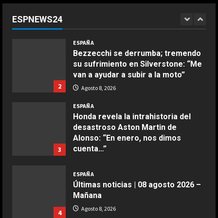
liga femenina”: dos ‘trumpistas’ ex
de la NBA se mofan de la WNBA al
ESPNEWS24
declararse mujeres y elegibles en
1
el draft
COCINA
ESPAÑA
Ensalada de espinacas deliciosa
Agosto 8, 2026
Bezzecchi se derrumba; tremendo
Maggio 28, 2026
su sufrimiento en Silverstone: “Me
2
van a ayudar a subir a la moto”
2
Agosto 8, 2026
COCINA
Boquerones fritos en freidora de
ESPAÑA
aire
Honda revela la intrahistoria del
desastroso Aston Martin de
Aprile 24, 2026
3
Alonso: “En enero, nos dimos
cuenta…”
3
COCINA
Agosto 8, 2026
Buñuelos de alcachofas
ESPAÑA
Últimas noticias | 08 agosto 2026 –
Aprile 5, 2026
4
Mañana
Agosto 8, 2026
4