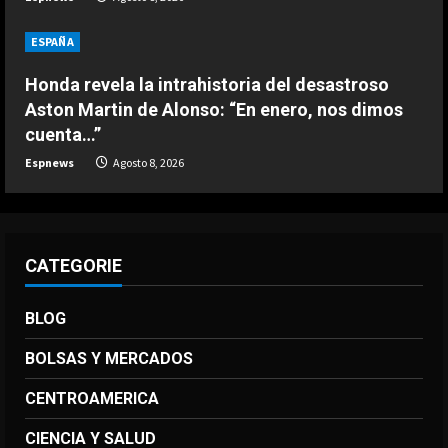
El anuncio de Van Bommel, nuevo
seleccionador de Bélgica, sobre
ESPAÑA
Courtois
4
Agosto 8, 2026
Honda revela la intrahistoria del desastroso
Aston Martin de Alonso: “En enero, nos dimos
DEPORTES
cuenta…”
Los 7 segundos más virales: Víctor
Espnews
Agosto 8, 2026
Muñoz ya enamora en Liverpool
Agosto 8, 2026
5
CATEGORIE
BLOG
BOLSAS Y MERCADOS
CENTROAMERICA
CIENCIA Y SALUD