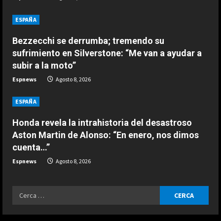
ESPAÑA
d
Honda revela la intrahistoria del
ESPAÑA
desastroso Aston Martin de
i
Bezzecchi se derrumba; tremendo su
Alonso: “En enero, nos dimos
n
cuenta…”
3
sufrimiento en Silverstone: “Me van a ayudar a
subir a la moto”
Agosto 8, 2026
g
ESPAÑA
Espnews
Agosto 8, 2026
Últimas noticias | 08 agosto 2026 –
Mañana
ESPAÑA
Agosto 8, 2026
4
Honda revela la intrahistoria del desastroso
Aston Martin de Alonso: “En enero, nos dimos
ESPAÑA
cuenta…”
EE.UU. prevé enviar 1.000 millones
en ayuda a Colombia tras la
Espnews
Agosto 8, 2026
investidura de De la Espriella
5
Agosto 8, 2026
Ricerca
ESPAÑA
per:
“Chicos con un par de huevos en la