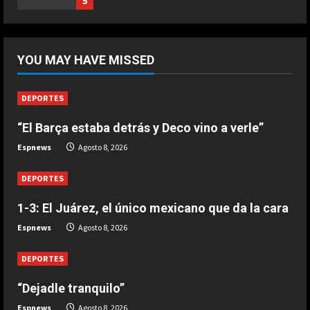
5
Marzo 20, 2026
5
DEPORTES
“Dejadle tranquilo”
YOU MAY HAVE MISSED
Agosto 8, 2026
1
DEPORTES
“El Barça estaba detrás y Deco vino a verle”
DEPORTES
1-3: El Juárez, el único mexicano
Espnews
Agosto 8, 2026
que da la cara
Agosto 8, 2026
DEPORTES
2
1-3: El Juárez, el único mexicano que da la cara
DEPORTES
Espnews
Agosto 8, 2026
“El Barça estaba detrás y Deco vino
a verle”
DEPORTES
Agosto 8, 2026
3
“Dejadle tranquilo”
DEPORTES
Espnews
Agosto 8, 2026