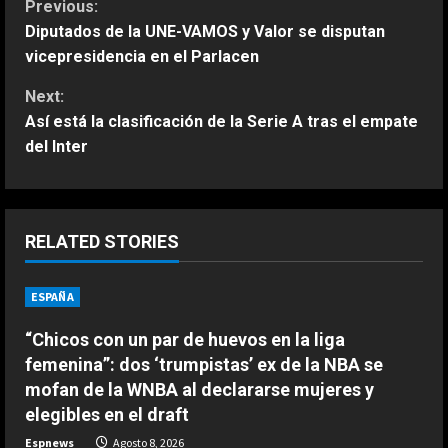
C
Previous:
Diputados de la UNE-VAMOS y Valor se disputan
o
vicepresidencia en el Parlacen
n
Next:
Así está la clasificación de la Serie A tras el empate
t
del Inter
i
n
RELATED STORIES
u
ESPAÑA
e
ESPAÑA
“Chicos con un par de huevos en la liga
R
Bezzecchi se derrumba; tremendo
femenina”: dos ‘trumpistas’ ex de la NBA se
su sufrimiento en Silverstone: “Me
e
mofan de la WNBA al declararse mujeres y
van a ayudar a subir a la moto”
elegibles en el draft
2
a
Agosto 8, 2026
Espnews
Agosto 8, 2026