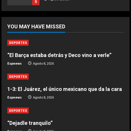
5
Marzo 20, 2026
5
DEPORTES
“Dejadle tranquilo”
YOU MAY HAVE MISSED
Agosto 8, 2026
1
DEPORTES
“El Barça estaba detrás y Deco vino a verle”
DEPORTES
1-3: El Juárez, el único mexicano
Espnews
Agosto 8, 2026
que da la cara
Agosto 8, 2026
DEPORTES
2
1-3: El Juárez, el único mexicano que da la cara
DEPORTES
Espnews
Agosto 8, 2026
“El Barça estaba detrás y Deco vino
a verle”
DEPORTES
Agosto 8, 2026
3
“Dejadle tranquilo”
DEPORTES