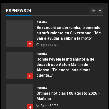
liga femenina”: dos ‘trumpistas’ ex
de la NBA se mofan de la WNBA al
ESPNEWS24
declararse mujeres y elegibles en
1
el draft
COCINA
ESPAÑA
Ensalada de espinacas deliciosa
Agosto 8, 2026
Bezzecchi se derrumba; tremendo
Maggio 28, 2026
su sufrimiento en Silverstone: “Me
2
van a ayudar a subir a la moto”
2
Agosto 8, 2026
COCINA
Boquerones fritos en freidora de
ESPAÑA
aire
Honda revela la intrahistoria del
desastroso Aston Martin de
Aprile 24, 2026
3
Alonso: “En enero, nos dimos
cuenta…”
3
COCINA
Agosto 8, 2026
Buñuelos de alcachofas
ESPAÑA
Últimas noticias | 08 agosto 2026 –
Aprile 5, 2026
4
Mañana
Agosto 8, 2026
4