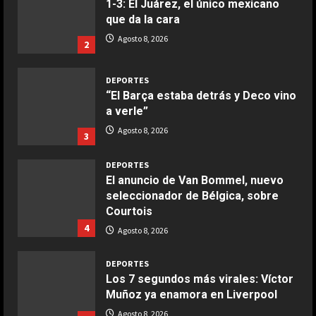
1-3: El Juárez, el único mexicano
que da la cara
COCINA
Ensalada de espinacas deliciosa
Agosto 8, 2026
2
Maggio 28, 2026
2
DEPORTES
“El Barça estaba detrás y Deco vino
COCINA
a verle”
Boquerones fritos en freidora de
Agosto 8, 2026
3
aire
Aprile 24, 2026
3
DEPORTES
El anuncio de Van Bommel, nuevo
seleccionador de Bélgica, sobre
COCINA
Courtois
Buñuelos de alcachofas
4
Agosto 8, 2026
Aprile 5, 2026
4
DEPORTES
Los 7 segundos más virales: Víctor
Muñoz ya enamora en Liverpool
COCINA
Ternera guisada con senderuelas
Agosto 8, 2026