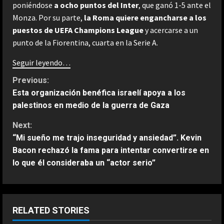
poniéndose
a ocho puntos del Inter
, que ganó 1-5 ante el
Monza. Por su parte,
la Roma quiere engancharse a los
puestos de UEFA Champions League
y acercarse a un
punto de la Fiorentina, cuarta en la Serie A.
Seguir leyendo…
C
Previous:
Esta organización benéfica israelí apoya a los
o
palestinos en medio de la guerra de Gaza
n
Next:
“Mi sueño me trajo inseguridad y ansiedad”. Kevin
t
Bacon rechazó la fama para intentar convertirse en
lo que él consideraba un “actor serio”
i
ESPAÑA
Bezzecchi se derrumba; tremendo
n
su sufrimiento en Silverstone: “Me
van a ayudar a subir a la moto”
u
RELATED STORIES
2
Agosto 8, 2026