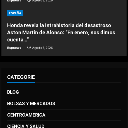
Espnews
Agosto 8, 2026
El anuncio de Van Bommel, nuevo
seleccionador de Bélgica, sobre
ESPAÑA
Courtois
4
Agosto 8, 2026
Honda revela la intrahistoria del desastroso
Aston Martin de Alonso: “En enero, nos dimos
DEPORTES
cuenta…”
Los 7 segundos más virales: Víctor
Espnews
Agosto 8, 2026
Muñoz ya enamora en Liverpool
Agosto 8, 2026
5
CATEGORIE
BLOG
BOLSAS Y MERCADOS
CENTROAMERICA
CIENCIA Y SALUD