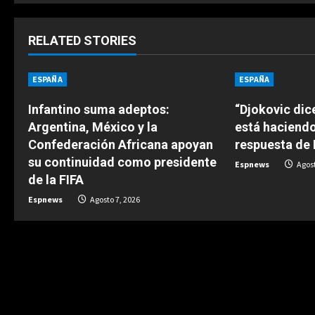
t
i
RELATED STORIES
n
ESPAÑA
ESPAÑA
u
Infantino suma adeptos:
“Djokovic dic
e
Argentina, México y la
está haciend
Confederación Africana apoyan
respuesta de
R
su continuidad como presidente
Espnews
Agost
e
de la FIFA
Espnews
Agosto 7, 2026
a
d
i
n