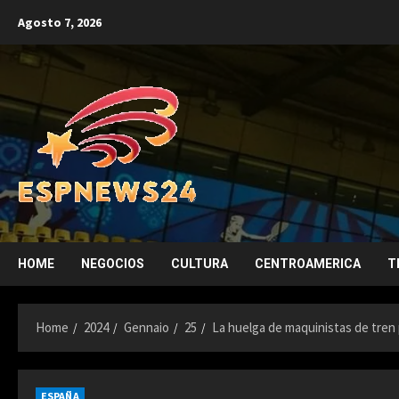
Skip
Agosto 7, 2026
to
content
HOME
NEGOCIOS
CULTURA
CENTROAMERICA
T
Home
2024
Gennaio
25
La huelga de maquinistas de tren p
ESPAÑA