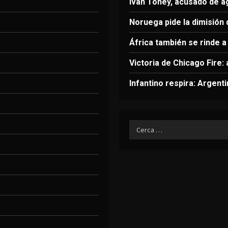
Ivan Toney, acusado de a
Noruega pide la dimisión 
África también se rinde a 
Victoria de Chicago Fire:
Infantino respira: Argent
Ricerca
per: