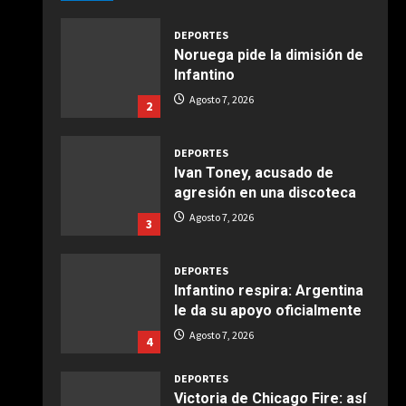
Giugno 20, 2026
1
DEPORTES
Noruega pide la dimisión de
COCINA
Infantino
Ensalada de espinacas
Agosto 7, 2026
2
deliciosa
Maggio 28, 2026
2
DEPORTES
Ivan Toney, acusado de
COCINA
agresión en una discoteca
Boquerones fritos en
Agosto 7, 2026
3
freidora de aire
Aprile 24, 2026
3
DEPORTES
Infantino respira: Argentina
le da su apoyo oficialmente
COCINA
Buñuelos de alcachofas
Agosto 7, 2026
4
Aprile 5, 2026
4
DEPORTES
Victoria de Chicago Fire: así