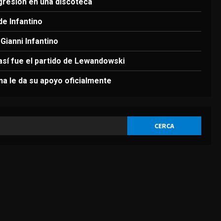
3
gresión en una discoteca
de Infantino
DEPORTES
Infantino respira: Argentina
Gianni Infantino
le da su apoyo oficialmente
 así fue el partido de Lewandowski
Agosto 7, 2026
4
ina le da su apoyo oficialmente
DEPORTES
Victoria de Chicago Fire: así
fue el partido de
Lewandowski
5
Agosto 7, 2026