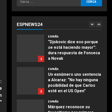
Agosto 7, 2026
ESPAÑA
per:
Infantino suma adeptos:
Argentina, México y la
Confederación Africana
ESPNEWS24
apoyan su continuidad como
1
COCINA
presidente de la FIFA
Ensalada de espinacas
ESPAÑA
Agosto 7, 2026
deliciosa
“Djokovic dice eso porque
se está haciendo mayor”:
Maggio 28, 2026
2
dura respuesta de Fonseca
a Novak
2
COCINA
Agosto 7, 2026
Boquerones fritos en
ESPAÑA
freidora de aire
Un exnúmero uno sentencia
a Alcaraz: “No hay ninguna
Aprile 24, 2026
:
3
posibilidad de que Carlos
e
esté en el US Open”
3
n
COCINA
Agosto 7, 2026
”
ESPAÑA
Buñuelos de alcachofas
Márquez reconoce su
Aprile 5, 2026