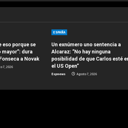
ESPAÑA
e eso porque se
Un exnúmero uno sentencia a
o mayor”: dura
Alcaraz: “No hay ninguna
 Fonseca a Novak
posibilidad de que Carlos esté e
el US Open”
o 7, 2026
Espnews
Agosto 7, 2026