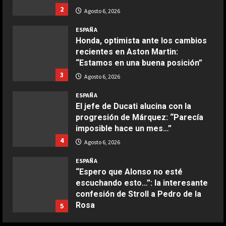
recientes en Aston Martin:
Boquerones fritos en freidora de
“Estamos en una buena posición”
aire
3
Agosto 6, 2026
Aprile 24, 2026
3
ESPAÑA
El jefe de Ducati alucina con la
COCINA
progresión de Márquez: “Parecía
Buñuelos de alcachofas
imposible hace un mes…”
4
Aprile 5, 2026
Agosto 6, 2026
4
ESPAÑA
“Espero que Alonso no esté
COCINA
escuchando esto…”: la interesante
Ternera guisada con senderuelas
confesión de Stroll a Pedro de la
Rosa
5
Marzo 20, 2026
5
Agosto 6, 2026
ESPAÑA
“Márquez y Rossi tienen cosas en
COCINA
común”: Un piloto de Ducati explica
Ensalada de habas y alcachofas con
la gran cualidad que ambos
langostinos
comparten
1