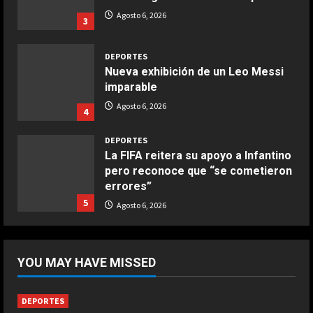
Aprile 24, 2026
Agosto 6, 2026
3
3
DEPORTES
COCINA
Nueva exhibición de un Leo Messi
Buñuelos de alcachofas
imparable
Aprile 5, 2026
Agosto 6, 2026
4
4
DEPORTES
La FIFA reitera su apoyo a Infantino
COCINA
Ternera guisada con senderuelas
pero reconoce que “se cometieron
errores”
Marzo 20, 2026
5
5
Agosto 6, 2026
DEPORTES
Boca logra su primera victoria con
YOU MAY HAVE MISSED
un gol de otra liga
Agosto 6, 2026
1
DEPORTES