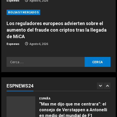
n
Espnews
Agosto 6, 2026
ESPAÑA
g
“Espero que Alonso no esté
BOLSAS Y MERCADOS
escuchando esto…”: la interesante
confesión de Stroll a Pedro de la
Los reguladores europeos advierten sobre el
Rosa
5
aumento del fraude con criptos tras la llegada
de MiCA
Agosto 6, 2026
ESPAÑA
Espnews
Agosto 6, 2026
“Márquez y Rossi tienen cosas en
común”: Un piloto de Ducati explica
la gran cualidad que ambos
Ricerca
comparten
1
per:
Agosto 6, 2026
ESPAÑA
“Max me dijo que me centrara”: el
COCINA
consejo de Verstappen a Antonelli
ESPNEWS24
Ensalada de espinacas deliciosa
en medio del mundial de F1
2
Maggio 28, 2026
Agosto 6, 2026
2
ESPAÑA
Honda, optimista ante los cambios
COCINA