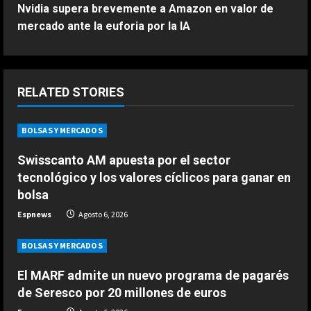
Nvidia supera brevemente a Amazon en valor de
t
mercado ante la euforia por la IA
i
ESPAÑA
“Max me dijo que me centrara”: el
n
consejo de Verstappen a Antonelli
RELATED STORIES
en medio del mundial de F1
u
2
Agosto 6, 2026
BOLSAS Y MERCADOS
e
ESPAÑA
Swisscanto AM apuesta por el sector
Honda, optimista ante los cambios
R
recientes en Aston Martin:
tecnológico y los valores cíclicos para ganar en
e
“Estamos en una buena posición”
bolsa
3
Agosto 6, 2026
Espnews
Agosto 6, 2026
a
ESPAÑA
BOLSAS Y MERCADOS
d
El jefe de Ducati alucina con la
progresión de Márquez: “Parecía
El MARF admite un nuevo programa de pagarés
i
imposible hace un mes…”
de Seresco por 20 millones de euros
4
Agosto 6, 2026