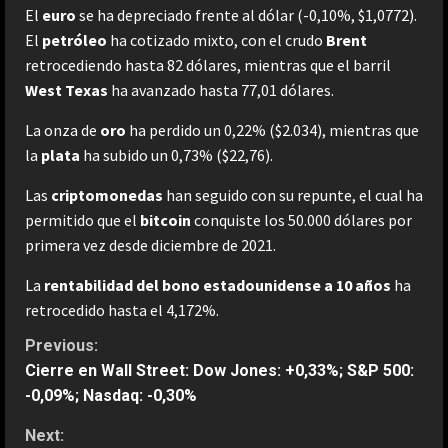
El
euro
se ha depreciado frente al dólar (-0,10%, $1,0772).
El
petróleo
ha cotizado mixto, con el crudo
Brent
retrocediendo hasta 82 dólares, mientras que el barril
West Texas
ha avanzado hasta 77,01 dólares.
La onza de
oro
ha perdido un 0,22% ($2.034), mientras que
la
plata
ha subido un 0,73% ($22,76).
Las
criptomonedas
han seguido con su repunte, el cual ha
permitido que el
bitcoin
conquiste los 50.000 dólares por
primera vez desde diciembre de 2021.
La
rentabilidad del bono estadounidense a 10 años
ha
retrocedido hasta el 4,172%.
C
Previous:
Cierre en Wall Street: Dow Jones: +0,33%; S&P 500:
o
-0,09%; Nasdaq: -0,30%
n
Next: