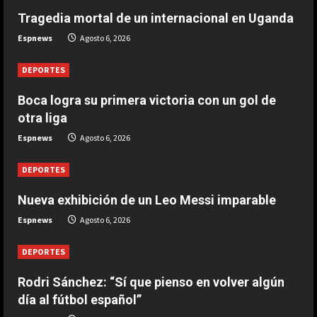
Tragedia mortal de un internacional en Uganda
DEPORTES
Tragedia mortal de un internacional
Espnews
Agosto 6, 2026
en Uganda
Agosto 6, 2026
DEPORTES
2
Boca logra su primera victoria con un gol de
DEPORTES
otra liga
Rodri Sánchez: “Sí que pienso en
Espnews
Agosto 6, 2026
volver algún día al fútbol español”
Agosto 6, 2026
3
DEPORTES
Nueva exhibición de un Leo Messi imparable
DEPORTES
Nueva exhibición de un Leo Messi
Espnews
Agosto 6, 2026
imparable
Agosto 6, 2026
DEPORTES
4
Rodri Sánchez: “Sí que pienso en volver algún
DEPORTES
día al fútbol español”
La FIFA reitera su apoyo a Infantino
pero reconoce que “se cometieron