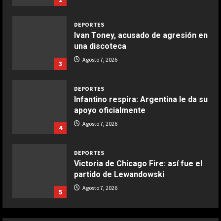
Maggio 28, 2026
2
DEPORTES
Ivan Toney, acusado de agresión en
COCINA
una discoteca
Boquerones fritos en freidora de
Agosto 7, 2026
3
aire
Aprile 24, 2026
3
DEPORTES
Infantino respira: Argentina le da su
apoyo oficialmente
COCINA
Buñuelos de alcachofas
Agosto 7, 2026
4
Aprile 5, 2026
4
DEPORTES
Victoria de Chicago Fire: así fue el
partido de Lewandowski
COCINA
Ternera guisada con senderuelas
Agosto 7, 2026
5
Marzo 20, 2026
5
DEPORTES