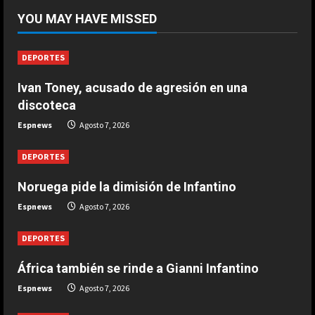
África también se rinde a Gianni
YOU MAY HAVE MISSED
Infantino
Agosto 7, 2026
1
DEPORTES
Ivan Toney, acusado de agresión en una
DEPORTES
Noruega pide la dimisión de
discoteca
Infantino
Espnews
Agosto 7, 2026
Agosto 7, 2026
2
DEPORTES
DEPORTES
Noruega pide la dimisión de Infantino
Ivan Toney, acusado de agresión en
Espnews
Agosto 7, 2026
una discoteca
Agosto 7, 2026
3
DEPORTES
África también se rinde a Gianni Infantino
DEPORTES
Infantino respira: Argentina le da su
Espnews
Agosto 7, 2026
apoyo oficialmente