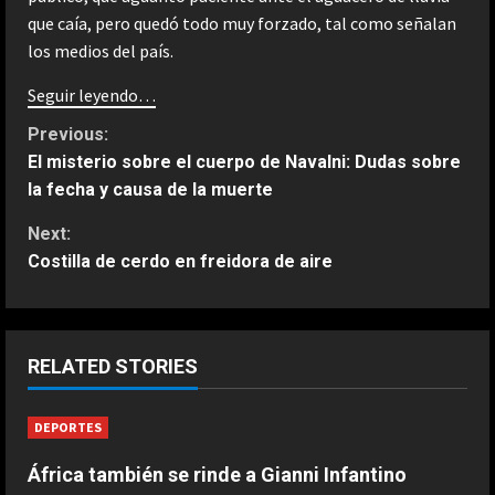
que caía, pero quedó todo muy forzado, tal como señalan
los medios del país.
Seguir leyendo…
C
Previous:
El misterio sobre el cuerpo de Navalni: Dudas sobre
o
la fecha y causa de la muerte
n
Next:
Costilla de cerdo en freidora de aire
t
ESPAÑA
i
“Djokovic dice eso porque se está
haciendo mayor”: dura respuesta
n
RELATED STORIES
de Fonseca a Novak
2
Agosto 7, 2026
u
DEPORTES
ESPAÑA
e
Un exnúmero uno sentencia a
África también se rinde a Gianni Infantino
Alcaraz: “No hay ninguna posibilidad