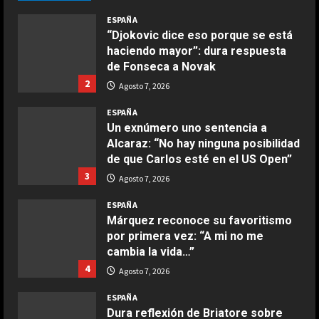
COCINA
Agosto 7, 2026
ESPAÑA
Ensalada de espinacas deliciosa
“Djokovic dice eso porque se está
Maggio 28, 2026
haciendo mayor”: dura respuesta
2
de Fonseca a Novak
2
Agosto 7, 2026
COCINA
Boquerones fritos en freidora de
ESPAÑA
aire
Un exnúmero uno sentencia a
Alcaraz: “No hay ninguna posibilidad
Aprile 24, 2026
3
de que Carlos esté en el US Open”
3
Agosto 7, 2026
COCINA
ESPAÑA
Buñuelos de alcachofas
Márquez reconoce su favoritismo
Aprile 5, 2026
por primera vez: “A mi no me
4
cambia la vida…”
4
Agosto 7, 2026
COCINA
ESPAÑA
Ternera guisada con senderuelas
Dura reflexión de Briatore sobre