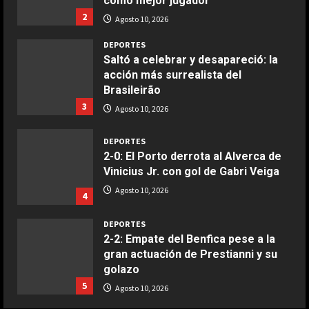
como mejor jugador
Ensalada de espinacas deliciosa
2
Agosto 10, 2026
Maggio 28, 2026
2
DEPORTES
Saltó a celebrar y desapareció: la
acción más surrealista del
COCINA
Brasileirão
Boquerones fritos en freidora de
3
aire
Agosto 10, 2026
Aprile 24, 2026
3
DEPORTES
2-0: El Porto derrota al Alverca de
Vinicius Jr. con gol de Gabri Veiga
COCINA
Buñuelos de alcachofas
Agosto 10, 2026
4
Aprile 5, 2026
4
DEPORTES
2-2: Empate del Benfica pese a la
gran actuación de Prestianni y su
COCINA
golazo
Ternera guisada con senderuelas
5
Agosto 10, 2026
Marzo 20, 2026