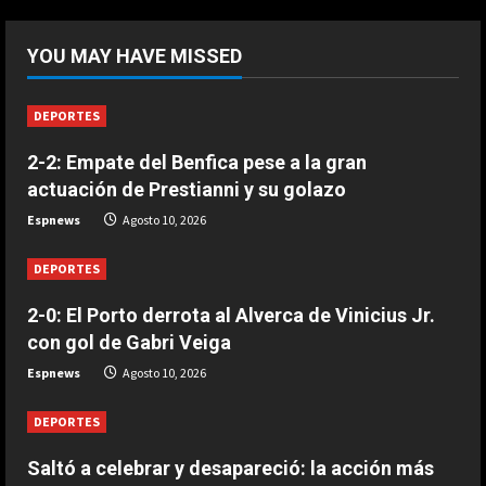
5
DEPORTES
2-3: Los juveniles del Dortmund
YOU MAY HAVE MISSED
doblegan al Arsenal y se llevan la
Emirates Cup
1
Agosto 10, 2026
DEPORTES
DEPORTES
2-2: Empate del Benfica pese a la gran
El Ajax de Míchel gana en su
actuación de Prestianni y su golazo
estreno liguero con Ter Stegen
como mejor jugador
Espnews
Agosto 10, 2026
2
Agosto 10, 2026
DEPORTES
DEPORTES
Saltó a celebrar y desapareció: la
2-0: El Porto derrota al Alverca de Vinicius Jr.
acción más surrealista del
con gol de Gabri Veiga
Brasileirão
Espnews
Agosto 10, 2026
3
Agosto 10, 2026
DEPORTES
DEPORTES
2-0: El Porto derrota al Alverca de
Saltó a celebrar y desapareció: la acción más