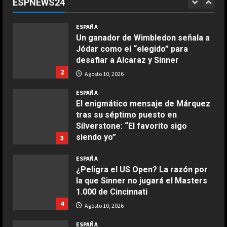
ESPNEWS24
14º
1
COCINA
Agosto 10, 2026
ESPAÑA
Ensalada de espinacas deliciosa
Un ganador de Wimbledon señala a
Maggio 28, 2026
Jódar como el “elegido” para
2
desafiar a Alcaraz y Sinner
2
Agosto 10, 2026
COCINA
Boquerones fritos en freidora de
ESPAÑA
aire
El enigmático mensaje de Márquez
tras su séptimo puesto en
Aprile 24, 2026
3
Silverstone: “El favorito sigo
siendo yo”
3
COCINA
Agosto 10, 2026
ESPAÑA
Buñuelos de alcachofas
¿Peligra el US Open? La razón por
Aprile 5, 2026
la que Sinner no jugará el Masters
4
1.000 de Cincinnati
4
Agosto 10, 2026
COCINA
ESPAÑA