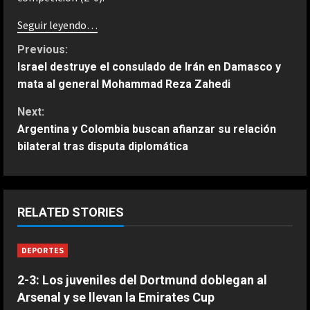
Seguir leyendo…
C
Previous:
Israel destruye el consulado de Irán en Damasco y
o
mata al general Mohammad Reza Zahedi
n
Next:
Argentina y Colombia buscan afianzar su relación
t
bilateral tras disputa diplomática
i
n
ESPAÑA
RELATED STORIES
Un ganador de Wimbledon señala a
u
Jódar como el “elegido” para
DEPORTES
e
desafiar a Alcaraz y Sinner
2
Agosto 10, 2026
2-3: Los juveniles del Dortmund doblegan al
R
Arsenal y se llevan la Emirates Cup
ESPAÑA