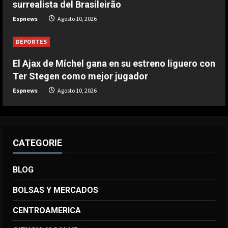
Vinicius Jr. con gol de Gabri Veiga
surrealista del Brasileirão
Agosto 10, 2026
Espnews
Agosto 10, 2026
4
DEPORTES
DEPORTES
2-2: Empate del Benfica pese a la
gran actuación de Prestianni y su
El Ajax de Míchel gana en su estreno liguero con
golazo
Ter Stegen como mejor jugador
5
Agosto 10, 2026
Espnews
Agosto 10, 2026
CATEGORIE
BLOG
BOLSAS Y MERCADOS
CENTROAMERICA