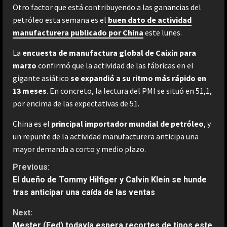
Otro factor que está contribuyendo a las ganancias del
petróleo esta semana es el
buen dato de actividad
manufacturera publicado por China
este lunes.
La
encuesta de manufactura global de Caixin para
marzo
confirmó que la actividad de las fábricas en el
gigante asiático
se expandió a su ritmo más rápido en
13 meses
. En concreto, la lectura del PMI se situó en 51,1,
por encima de las expectativas de 51.
China es el
principal importador mundial de petróleo
, y
un repunte de la actividad manufacturera anticipa una
mayor demanda a corto y medio plazo.
C
Previous:
El dueño de Tommy Hilfiger y Calvin Klein se hunde
o
tras anticipar una caída de las ventas
n
Next:
Mester (Fed) todavía espera recortes de tipos este