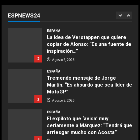
divertido test entre los pilotos de
Fórmula 1
ESPNEWS24
1
Agosto 8, 2026
COCINA
ESPAÑA
Ensalada de espinacas deliciosa
La idea de Verstappen que quiere
Maggio 28, 2026
copiar de Alonso: “Es una fuente de
2
inspiración…”
2
Agosto 8, 2026
COCINA
Boquerones fritos en freidora de
ESPAÑA
aire
Tremendo mensaje de Jorge
Martín: “Es absurdo que sea líder de
Aprile 24, 2026
3
MotoGP”
3
Agosto 8, 2026
COCINA
ESPAÑA
Buñuelos de alcachofas
El expiloto que ‘avisa’ muy
Aprile 5, 2026
seriamente a Márquez: “Tendrá que
4
arriesgar mucho con Acosta”
4