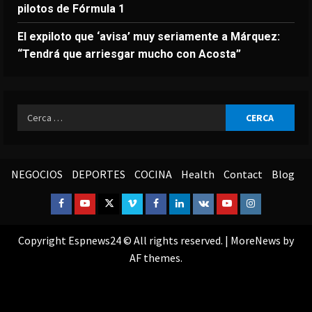
pilotos de Fórmula 1
El expiloto que ‘avisa’ muy seriamente a Márquez:
“Tendrá que arriesgar mucho con Acosta”
Ricerca
per:
NEGOCIOS
DEPORTES
COCINA
Health
Contact
Blog
Facebook
Youtube
Twitter
Vimeo
Facebook
Linkedin
VK
Youtube
Instagram
Copyright Espnews24 © All rights reserved.
|
MoreNews
by
AF themes.