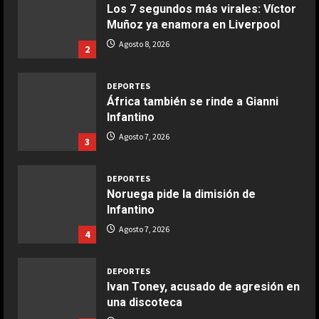
Los 7 segundos más virales: Víctor
Muñoz ya enamora en Liverpool
COCINA
Ensalada de espinacas deliciosa
Agosto 8, 2026
2
Maggio 28, 2026
2
DEPORTES
África también se rinde a Gianni
COCINA
Infantino
Boquerones fritos en freidora de
Agosto 7, 2026
3
aire
Aprile 24, 2026
3
DEPORTES
Noruega pide la dimisión de
Infantino
COCINA
Buñuelos de alcachofas
Agosto 7, 2026
4
Aprile 5, 2026
4
DEPORTES
Ivan Toney, acusado de agresión en
una discoteca
COCINA