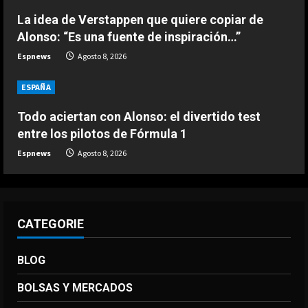
DEPORTES
Noruega pide la dimisión de
La idea de Verstappen que quiere copiar de
Infantino
Alonso: “Es una fuente de inspiración…”
Agosto 7, 2026
Espnews
Agosto 8, 2026
4
ESPAÑA
DEPORTES
Ivan Toney, acusado de agresión en
Todo aciertan con Alonso: el divertido test
una discoteca
entre los pilotos de Fórmula 1
Agosto 7, 2026
5
Espnews
Agosto 8, 2026
CATEGORIE
BLOG
BOLSAS Y MERCADOS