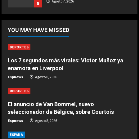
Ternera guisada con senderuelas
Agosto 7, 2026
5
Marzo 20, 2026
5
DEPORTES
El anuncio de Van Bommel, nuevo
YOU MAY HAVE MISSED
seleccionador de Bélgica, sobre
Courtois
1
Agosto 8, 2026
DEPORTES
Los 7 segundos más virales: Víctor Muñoz ya
DEPORTES
Los 7 segundos más virales: Víctor
enamora en Liverpool
Muñoz ya enamora en Liverpool
Espnews
Agosto 8, 2026
Agosto 8, 2026
2
DEPORTES
DEPORTES
El anuncio de Van Bommel, nuevo
África también se rinde a Gianni
seleccionador de Bélgica, sobre Courtois
Infantino
Espnews
Agosto 8, 2026
Agosto 7, 2026
3
ESPAÑA