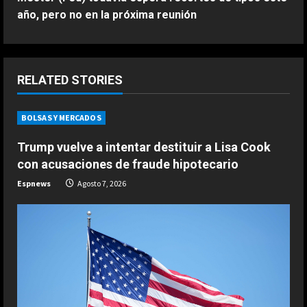
t
año, pero no en la próxima reunión
i
n
RELATED STORIES
u
BOLSAS Y MERCADOS
e
Trump vuelve a intentar destituir a Lisa Cook
R
con acusaciones de fraude hipotecario
e
Espnews
Agosto 7, 2026
a
d
ESPAÑA
La idea de Verstappen que quiere
i
copiar de Alonso: “Es una fuente de
inspiración…”
n
2
Agosto 8, 2026