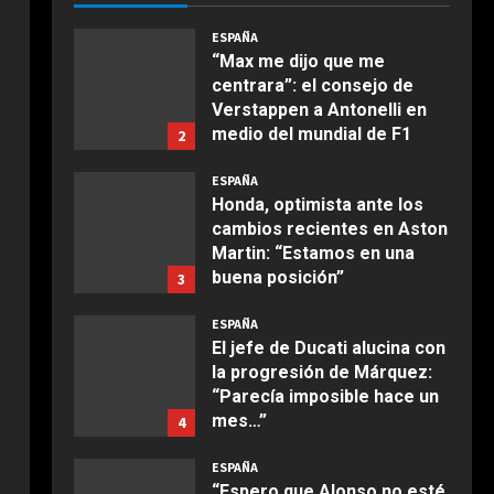
COCINA
comparten
Ensalada de espinacas
ESPAÑA
Agosto 6, 2026
deliciosa
“Max me dijo que me
centrara”: el consejo de
Maggio 28, 2026
2
Verstappen a Antonelli en
medio del mundial de F1
2
COCINA
Agosto 6, 2026
Boquerones fritos en
ESPAÑA
freidora de aire
Honda, optimista ante los
cambios recientes en Aston
Aprile 24, 2026
3
Martin: “Estamos en una
buena posición”
3
COCINA
Agosto 6, 2026
ESPAÑA
Buñuelos de alcachofas
El jefe de Ducati alucina con
Aprile 5, 2026
la progresión de Márquez:
4
“Parecía imposible hace un
mes…”
4
COCINA
Agosto 6, 2026
Ternera guisada con
ESPAÑA
senderuelas
“Espero que Alonso no esté