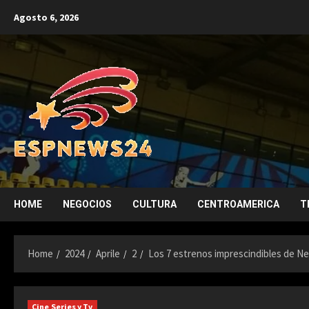
Skip
Agosto 6, 2026
to
content
HOME
NEGOCIOS
CULTURA
CENTROAMERICA
T
Home
2024
Aprile
2
Los 7 estrenos imprescindibles de Netf
Cine Series y Tv