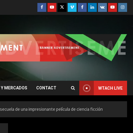
Facebook
Youtube
Twitter
Vimeo
Facebook
Linkedin
VK
Youtube
Insta
 Y MERCADOS
CONTACT
WTACH LIVE
 secuela de una impresionante película de ciencia ficción