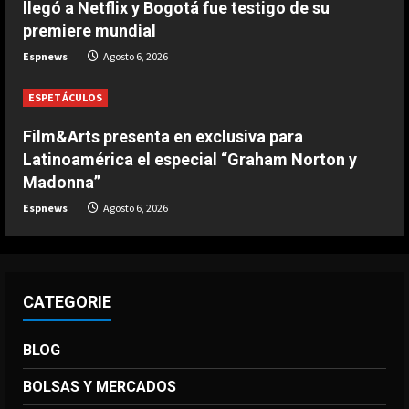
llegó a Netflix y Bogotá fue testigo de su
mi cuerpo”
premiere mundial
4
Agosto 6, 2026
Espnews
Agosto 6, 2026
DEPORTES
La joya neerlandesa que se fue a
ESPETÁCULOS
Arabia ya enamora a los seguidores
del Al-Hilal
Film&Arts presenta en exclusiva para
5
Latinoamérica el especial “Graham Norton y
Agosto 6, 2026
Madonna”
Espnews
Agosto 6, 2026
CATEGORIE
BLOG
BOLSAS Y MERCADOS