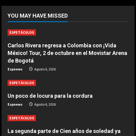
5
DEPORTES
La FIFA reitera su apoyo a Infantino
YOU MAY HAVE MISSED
pero reconoce que “se cometieron
errores”
1
Agosto 6, 2026
ESPETÁCULOS
Carlos Rivera regresa a Colombia con ¡Vida
DEPORTES
Las Ligas europeas, también contra
México! Tour, 2 de octubre en el Movistar Arena
Infantino
de Bogotá
Agosto 6, 2026
2
Espnews
Agosto 6, 2026
ESPETÁCULOS
DEPORTES
The Times: Infantino ofrece la final
Un poco de locura para la cordura
del Mundial 2030 a Marruecos
Espnews
Agosto 6, 2026
Agosto 6, 2026
3
ESPETÁCULOS
DEPORTES
Modric: “Podía haber firmado en
La segunda parte de Cien años de soledad ya
diciembre, pero quería escuchar a