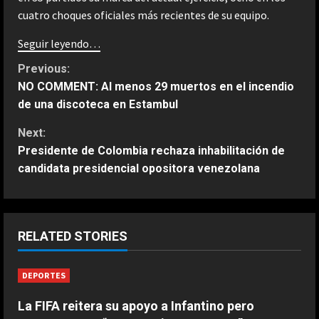
cuatro choques oficiales más recientes de su equipo.
Seguir leyendo…
C
Previous:
NO COMMENT: Al menos 29 muertos en el incendio
o
de una discoteca en Estambul
n
Next:
Presidente de Colombia rechaza inhabilitación de
t
candidata presidencial opositora venezolana
i
ESPAÑA
n
La FIFA mantiene a Infantino como
RELATED STORIES
presidente aunque admite errores
u
en su propuesta de privatizar el
Mundial
DEPORTES
2
e
Agosto 6, 2026
La FIFA reitera su apoyo a Infantino pero
ESPAÑA
R