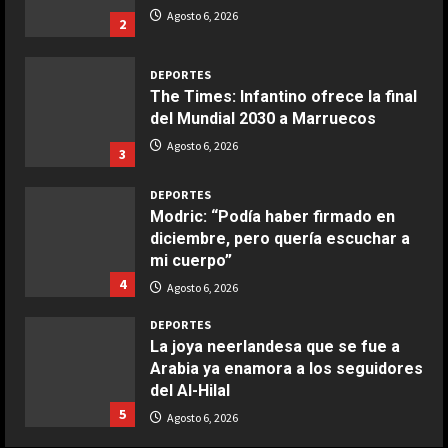
Ensalada de espinacas deliciosa
Agosto 6, 2026
2
Maggio 28, 2026
2
DEPORTES
The Times: Infantino ofrece la final
COCINA
del Mundial 2030 a Marruecos
Boquerones fritos en freidora de
Agosto 6, 2026
3
aire
Aprile 24, 2026
3
DEPORTES
Modric: “Podía haber firmado en
diciembre, pero quería escuchar a
COCINA
mi cuerpo”
Buñuelos de alcachofas
4
Agosto 6, 2026
Aprile 5, 2026
4
DEPORTES
La joya neerlandesa que se fue a
Arabia ya enamora a los seguidores
COCINA
del Al-Hilal
Ternera guisada con senderuelas
5
Agosto 6, 2026
Marzo 20, 2026