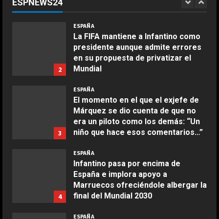
ESPNEWS24
Infantino de llevarla a Marruecos:
1
“Lo merecemos”
COCINA
ESPAÑA
Ensalada de espinacas deliciosa
Agosto 6, 2026
La FIFA mantiene a Infantino como
Maggio 28, 2026
presidente aunque admite errores
2
en su propuesta de privatizar el
Mundial
2
COCINA
Agosto 6, 2026
Boquerones fritos en freidora de
ESPAÑA
aire
El momento en el que el exjefe de
Márquez se dio cuenta de que no
Aprile 24, 2026
3
era un piloto como los demás: “Un
niño que hace esos comentarios…”
3
COCINA
Agosto 6, 2026
ESPAÑA
Buñuelos de alcachofas
Infantino pasa por encima de
Aprile 5, 2026
España e implora apoyo a
4
Marruecos ofreciéndole albergar la
final del Mundial 2030
4
COCINA
Agosto 6, 2026
ESPAÑA