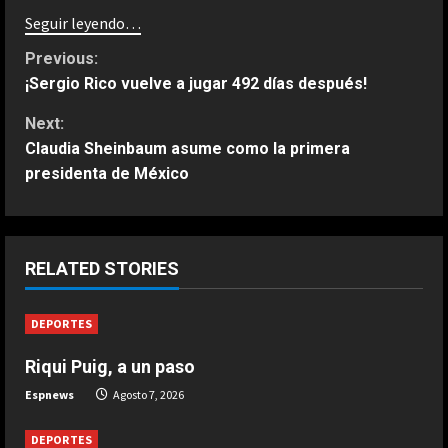
Seguir leyendo…
C
Previous:
¡Sergio Rico vuelve a jugar 492 días después!
o
Next:
n
Claudia Sheinbaum asume como la primera
presidenta de México
t
i
ESPAÑA
Fin al culebrón Vinicius: el brasileño
n
RELATED STORIES
renueva con el Real Madrid hasta
2032
u
DEPORTES
2
Agosto 7, 2026
e
Riqui Puig, a un paso
ESPAÑA
Carmen Morodo considera la final
R
Espnews
Agosto 7, 2026
del Mundial 2030 “un tema de
Estado”: “El Gobierno de España
e
DEPORTES