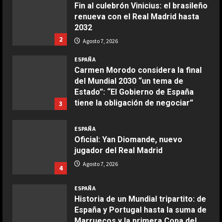
Fin al culebrón Vinicius: el brasileño
Maggio 28, 2026
renueva con el Real Madrid hasta
2
2032
2
Agosto 7, 2026
COCINA
Boquerones fritos en freidora de
ESPAÑA
aire
Carmen Morodo considera la final
del Mundial 2030 “un tema de
Aprile 24, 2026
3
Estado”: “El Gobierno de España
tiene la obligación de negociar”
3
COCINA
Agosto 7, 2026
Buñuelos de alcachofas
ESPAÑA
Oficial: Yan Diomande, nuevo
Aprile 5, 2026
4
jugador del Real Madrid
Agosto 7, 2026
4
COCINA
ESPAÑA
Ternera guisada con senderuelas
Historia de un Mundial tripartito: de
Marzo 20, 2026
España y Portugal hasta la suma de
5
Marruecos y la primera Copa del