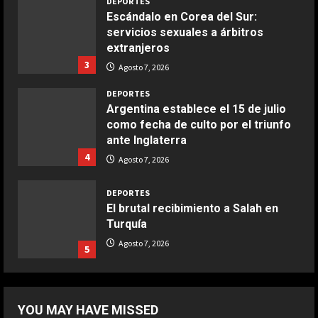
DEPORTES
Escándalo en Corea del Sur:
servicios sexuales a árbitros
COCINA
extranjeros
Boquerones fritos en freidora de
3
aire
Agosto 7, 2026
Aprile 24, 2026
3
DEPORTES
Argentina establece el 15 de julio
como fecha de culto por el triunfo
COCINA
ante Inglaterra
Buñuelos de alcachofas
4
Agosto 7, 2026
Aprile 5, 2026
4
DEPORTES
El brutal recibimiento a Salah en
Turquía
COCINA
Ternera guisada con senderuelas
Agosto 7, 2026
5
Marzo 20, 2026
5
DEPORTES
Riqui Puig, a un paso
YOU MAY HAVE MISSED