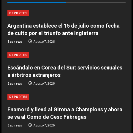
Agosto 7, 2026
1
DEPORTES
DEPORTES
Argentina establece el 15 de julio como fecha
Enamoró y llevó al Girona a
de culto por el triunfo ante Inglaterra
Champions y ahora se va al Como
de Cesc Fàbregas
Espnews
Agosto 7, 2026
2
Agosto 7, 2026
DEPORTES
DEPORTES
Escándalo en Corea del Sur:
Escándalo en Corea del Sur: servicios sexuales
servicios sexuales a árbitros
a árbitros extranjeros
extranjeros
Espnews
Agosto 7, 2026
3
Agosto 7, 2026
DEPORTES
DEPORTES
Argentina establece el 15 de julio
Enamoró y llevó al Girona a Champions y ahora
como fecha de culto por el triunfo
se va al Como de Cesc Fàbregas
ante Inglaterra
Espnews
Agosto 7, 2026
4
Agosto 7, 2026