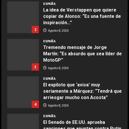
ESPAÑA
Ensalada de espinacas deliciosa
La idea de Verstappen que quiere
Maggio 28, 2026
copiar de Alonso: “Es una fuente de
2
inspiración…”
2
Agosto 8, 2026
COCINA
Boquerones fritos en freidora de
ESPAÑA
aire
Tremendo mensaje de Jorge
Martín: “Es absurdo que sea líder de
Aprile 24, 2026
3
MotoGP”
3
Agosto 8, 2026
COCINA
ESPAÑA
Buñuelos de alcachofas
El expiloto que ‘avisa’ muy
Aprile 5, 2026
seriamente a Márquez: “Tendrá que
4
arriesgar mucho con Acosta”
4
Agosto 8, 2026
COCINA
ESPAÑA
Ternera guisada con senderuelas
El Senado de EE.UU. aprueba
Marzo 20, 2026
sanciones que apuntan contra Putin