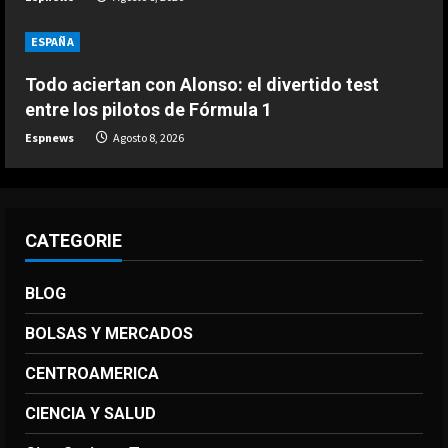
ESPAÑA
DEPORTES
Ivan Toney, acusado de agresión en
Todo aciertan con Alonso: el divertido test
una discoteca
entre los pilotos de Fórmula 1
Agosto 7, 2026
5
Espnews
Agosto 8, 2026
CATEGORIE
BLOG
BOLSAS Y MERCADOS
CENTROAMERICA
CIENCIA Y SALUD