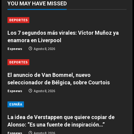
YOU MAY HAVE MISSED
seleccionador de Bélgica, sobre
Courtois
1
Agosto 8, 2026
DEPORTES
Los 7 segundos más virales: Víctor Muñoz ya
DEPORTES
Los 7 segundos más virales: Víctor
enamora en Liverpool
Muñoz ya enamora en Liverpool
Espnews
Agosto 8, 2026
Agosto 8, 2026
2
DEPORTES
DEPORTES
El anuncio de Van Bommel, nuevo
África también se rinde a Gianni
seleccionador de Bélgica, sobre Courtois
Infantino
Espnews
Agosto 8, 2026
Agosto 7, 2026
3
ESPAÑA
DEPORTES
Noruega pide la dimisión de
La idea de Verstappen que quiere copiar de
Infantino
Alonso: “Es una fuente de inspiración…”
Agosto 7, 2026
Espnews
Agosto 8, 2026
4