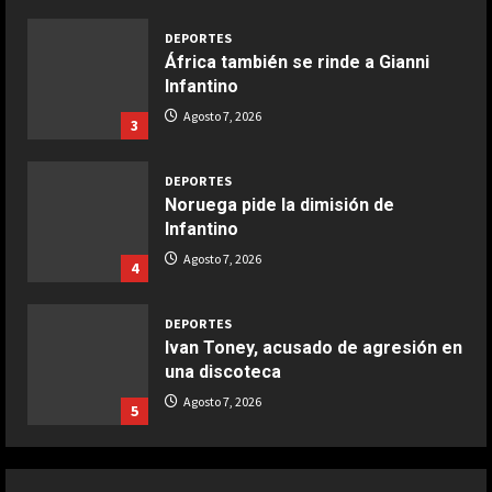
Maggio 28, 2026
2
DEPORTES
África también se rinde a Gianni
COCINA
Infantino
Boquerones fritos en freidora de
Agosto 7, 2026
3
aire
Aprile 24, 2026
3
DEPORTES
Noruega pide la dimisión de
Infantino
COCINA
Buñuelos de alcachofas
Agosto 7, 2026
4
Aprile 5, 2026
4
DEPORTES
Ivan Toney, acusado de agresión en
una discoteca
COCINA
Ternera guisada con senderuelas
Agosto 7, 2026
5
Marzo 20, 2026
5
DEPORTES
El anuncio de Van Bommel, nuevo