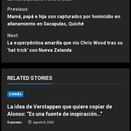
C
Previous:
Mamá, papá e hija son capturados por homicidio en
o
allanamiento en Sacapulas, Quiché
n
Next:
La esperpéntica amarilla que vio Chris Wood tras su
t
‘hat trick’ con Nueva Zelanda
i
n
ESPAÑA
RELATED STORIES
La idea de Verstappen que quiere
u
copiar de Alonso: “Es una fuente de
ESPAÑA
e
inspiración…”
2
Agosto 8, 2026
La idea de Verstappen que quiere copiar de
R
Alonso: “Es una fuente de inspiración…”
ESPAÑA
e
Tremendo mensaje de Jorge
Espnews
Agosto 8, 2026
Martín: “Es absurdo que sea líder de