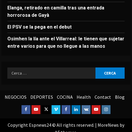
Elanga, retirado en camilla tras una entrada
horrorosa de Gayà
El PSV se la pega en el debut
Osimhen la lía ante el Villarreal: le tienen que sujetar
entre varios para que no llegue a las manos
Ricerca
per:
NEGOCIOS
DEPORTES
COCINA
Health
Contact
Blog
Facebook
Youtube
Twitter
Vimeo
Facebook
Linkedin
VK
Youtube
Instagram
Copyright Espnews24 © All rights reserved.
|
MoreNews
by