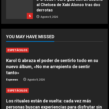
al Chelsea de Xabi Alonso tras dos
COCINA
derrotas
Ternera guisada con senderuelas
5
Agosto 9, 2026
Marzo 20, 2026
5
DEPORTES
¡De locos!: un aficionado salta al
YOU MAY HAVE MISSED
campo para agredir a los jugadores
tras un penalti
1
Agosto 9, 2026
ESPETÁCULOS
DEPORTES
Karol G abraza el poder de sentirlo todo en su
Osimhen la lía ante el Villarreal: le
nuevo álbum, «No me arrepiento de sentir
tienen que sujetar entre varios
tanto»
para que no llegue a las manos
2
Espnews
Agosto 9, 2026
Agosto 9, 2026
ESPETÁCULOS
DEPORTES
El PSV se la pega en el debut
Los rituales están de vuelta: cada vez más
Agosto 9, 2026
personas buscan experiencias para disfrutar sin