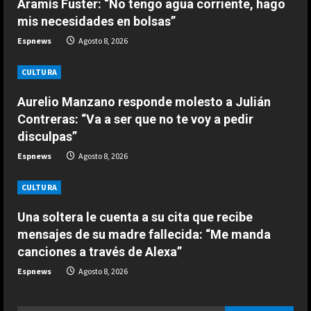
Aramís Fuster: “No tengo agua corriente, hago
mejor coche para…”
a
mis necesidades en bolsas”
2
Agosto 9, 2026
d
Espnews
Agosto 8, 2026
ESPAÑA
i
Aprilia resucita en Silverstone:
CULTURA
golpe en la mesa de Martín y ‘bajón’
n
Aurelio Manzano responde molesto a Julián
de Márquez en la ‘sprint’
3
Contreras: “Va a ser que no te voy a pedir
Agosto 9, 2026
g
disculpas”
ESPAÑA
Espnews
Agosto 8, 2026
El casco inspirado en el Mundial de
la Selección Española que ha
CULTURA
estrenado Raúl Fernández en
MotoGP
4
Una soltera le cuenta a su cita que recibe
Agosto 9, 2026
mensajes de su madre fallecida: “Me manda
ESPAÑA
canciones a través de Alexa”
“Ferrari no para de quejarse”:
nuevo ‘dardo’ de Mercedes en la
Espnews
Agosto 8, 2026
pelea por el Mundial
5
Agosto 9, 2026