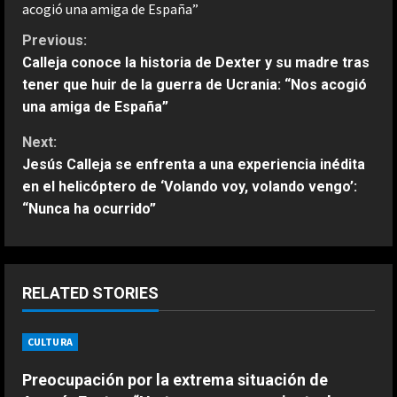
acogió una amiga de España”
C
Previous:
Calleja conoce la historia de Dexter y su madre tras
o
tener que huir de la guerra de Ucrania: “Nos acogió
una amiga de España”
n
Next:
t
Jesús Calleja se enfrenta a una experiencia inédita
en el helicóptero de ‘Volando voy, volando vengo’:
i
“Nunca ha ocurrido”
n
u
RELATED STORIES
e
R
CULTURA
ESPAÑA
Férrea defensa de un campeón del
e
Preocupación por la extrema situación de
mundo a Alonso: “No necesita el