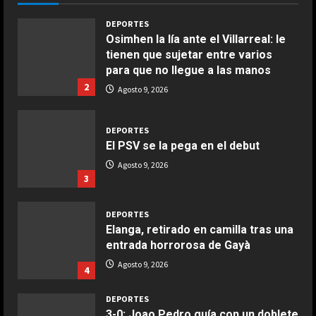
Giugno 20, 2026
1
DEPORTES
Osimhen la lía ante el Villarreal: le
tienen que sujetar entre varios
COCINA
para que no llegue a las manos
Ensalada de espinacas deliciosa
2
Agosto 9, 2026
Maggio 28, 2026
2
DEPORTES
El PSV se la pega en el debut
COCINA
Boquerones fritos en freidora de
Agosto 9, 2026
3
aire
Aprile 24, 2026
3
DEPORTES
Elanga, retirado en camilla tras una
entrada horrorosa de Gayà
COCINA
Buñuelos de alcachofas
Agosto 9, 2026
4
Aprile 5, 2026
4
DEPORTES
3-0: Joao Pedro guía con un doblete