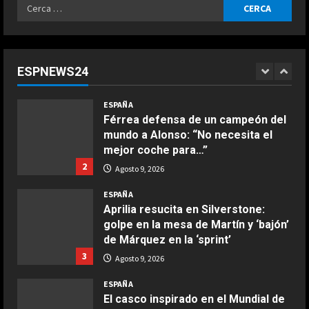
Ricerca
ESPAÑA
per:
Dura confesión de un campeón del
mundo: “No quiero faltarle al
respeto a Rossi, pero lo cierto es
ESPNEWS24
que Márquez…”
1
COCINA
Agosto 9, 2026
ESPAÑA
Ensalada de espinacas deliciosa
Férrea defensa de un campeón del
Maggio 28, 2026
mundo a Alonso: “No necesita el
2
mejor coche para…”
2
Agosto 9, 2026
COCINA
Boquerones fritos en freidora de
ESPAÑA
aire
Aprilia resucita en Silverstone:
golpe en la mesa de Martín y ‘bajón’
Aprile 24, 2026
3
de Márquez en la ‘sprint’
3
Agosto 9, 2026
COCINA
ESPAÑA
Buñuelos de alcachofas
El casco inspirado en el Mundial de
Aprile 5, 2026