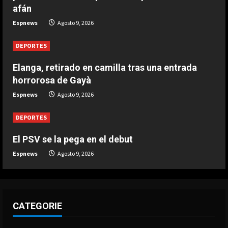
3
afán
Espnews
Agosto 9, 2026
DEPORTES
Elanga, retirado en camilla tras una
DEPORTES
entrada horrorosa de Gayà
Agosto 9, 2026
Elanga, retirado en camilla tras una entrada
4
horrorosa de Gayà
DEPORTES
Espnews
Agosto 9, 2026
3-0: Joao Pedro guía con un doblete
al Chelsea de Xabi Alonso tras dos
DEPORTES
derrotas
5
El PSV se la pega en el debut
Agosto 9, 2026
Espnews
Agosto 9, 2026
CATEGORIE