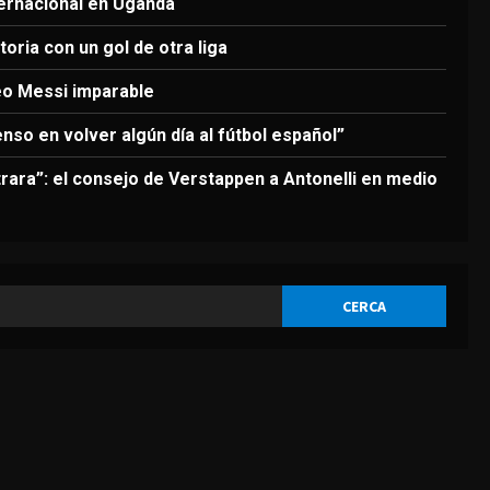
3
ternacional en Uganda
Agosto 6, 2026
oria con un gol de otra liga
DEPORTES
Nueva exhibición de un Leo
eo Messi imparable
Messi imparable
enso en volver algún día al fútbol español”
Agosto 6, 2026
4
rara”: el consejo de Verstappen a Antonelli en medio
DEPORTES
La FIFA reitera su apoyo a
Infantino pero reconoce que
“se cometieron errores”
5
Agosto 6, 2026