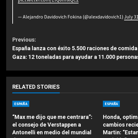
— Alejandro Davidovich Fokina (@alexdavidovich1)
July 3
C
Previous:
España lanza con éxito 5.500 raciones de comida
o
Gaza: 12 toneladas para ayudar a 11.000 persona
n
t
RELATED STORIES
i
n
ESPAÑA
ESPAÑA
u
“Max me dijo que me centrara”:
Honda, optimi
el consejo de Verstappen a
cambios reci
e
Antonelli en medio del mundial
Martin: “Est