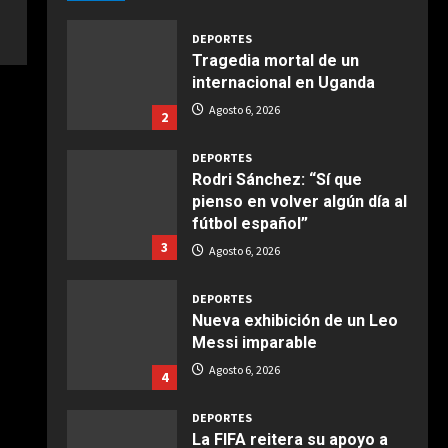
Giugno 20, 2026
1
DEPORTES
Tragedia mortal de un
COCINA
internacional en Uganda
Ensalada de espinacas
Agosto 6, 2026
2
deliciosa
Maggio 28, 2026
2
DEPORTES
Rodri Sánchez: “Sí que
pienso en volver algún día al
COCINA
fútbol español”
Boquerones fritos en
3
freidora de aire
Agosto 6, 2026
Aprile 24, 2026
3
DEPORTES
Nueva exhibición de un Leo
Messi imparable
COCINA
Buñuelos de alcachofas
Agosto 6, 2026
4
Aprile 5, 2026
4
DEPORTES
La FIFA reitera su apoyo a