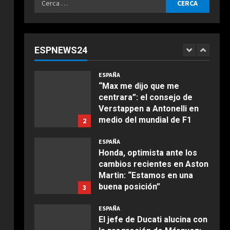
Agosto 6, 2026
ESPAÑA
per:
“Márquez y Rossi tienen
cosas en común”: Un piloto
de Ducati explica la gran
ESPNEWS24
cualidad que ambos
1
COCINA
comparten
Ensalada de espinacas
ESPAÑA
Agosto 6, 2026
deliciosa
“Max me dijo que me
centrara”: el consejo de
Maggio 28, 2026
2
Verstappen a Antonelli en
medio del mundial de F1
2
COCINA
Agosto 6, 2026
Boquerones fritos en
ESPAÑA
freidora de aire
Honda, optimista ante los
cambios recientes en Aston
Aprile 24, 2026
3
Martin: “Estamos en una
buena posición”
3
COCINA
Agosto 6, 2026
ESPAÑA
Buñuelos de alcachofas
El jefe de Ducati alucina con
Aprile 5, 2026