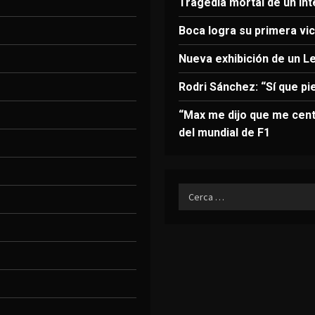
Tragedia mortal de un in
Boca logra su primera vict
Nueva exhibición de un L
Rodri Sánchez: “Sí que pi
“Max me dijo que me cent
del mundial de F1
Ricerca
per: