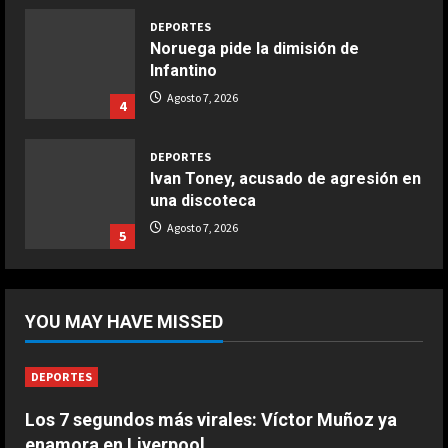
Aprile 24, 2026
3
DEPORTES
Noruega pide la dimisión de
Infantino
COCINA
Buñuelos de alcachofas
Agosto 7, 2026
4
Aprile 5, 2026
4
DEPORTES
Ivan Toney, acusado de agresión en
una discoteca
COCINA
Ternera guisada con senderuelas
Agosto 7, 2026
5
Marzo 20, 2026
5
DEPORTES
El anuncio de Van Bommel, nuevo
YOU MAY HAVE MISSED
seleccionador de Bélgica, sobre
Courtois
1
Agosto 8, 2026
DEPORTES
Los 7 segundos más virales: Víctor Muñoz ya
DEPORTES
Los 7 segundos más virales: Víctor
enamora en Liverpool