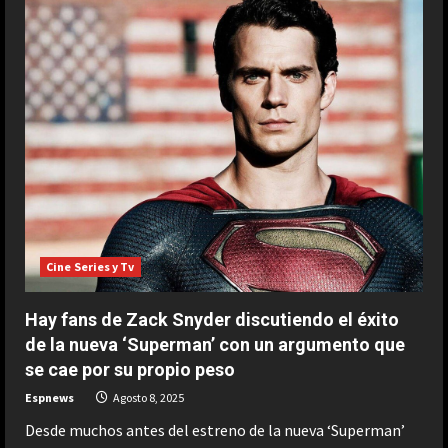
audición
fallida
de
Pedro
Pascal
que
le
dejó
“como
ESPAÑA
diez
años
La idea de Verstappen que quiere
desempleado”
copiar de Alonso: “Es una fuente de
de
Hollywood
inspiración…”
y
2
acabó
Agosto 8, 2026
lanzando
la
ESPAÑA
carrera
de
Cine Series y Tv
Tremendo mensaje de Jorge
otro
Martín: “Es absurdo que sea líder de
actor
MotoGP”
Hay fans de Zack Snyder discutiendo el éxito
3
de la nueva ‘Superman’ con un argumento que
Agosto 8, 2026
se cae por su propio peso
ESPAÑA
Espnews
Agosto 8, 2025
El expiloto que ‘avisa’ muy
seriamente a Márquez: “Tendrá que
Desde muchos antes del estreno de la nueva ‘Superman’
arriesgar mucho con Acosta”