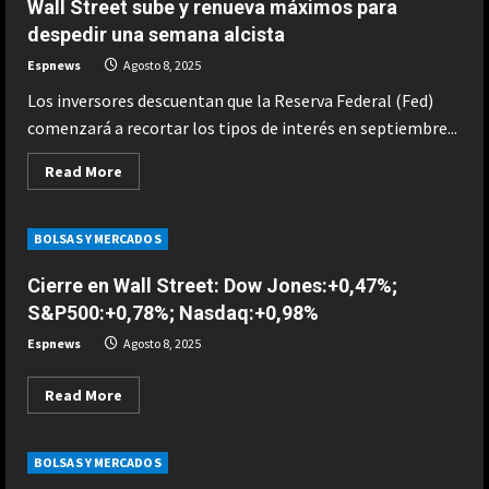
Wall Street sube y renueva máximos para
Atlanta
deja
despedir una semana alcista
a
sospechoso
Espnews
Agosto 8, 2025
muerto
y
Los inversores descuentan que la Reserva Federal (Fed)
un
oficial
comenzará a recortar los tipos de interés en septiembre...
herido
Read
Read More
more
about
Wall
Street
BOLSAS Y MERCADOS
sube
y
renueva
Cierre en Wall Street: Dow Jones:+0,47%;
máximos
para
S&P500:+0,78%; Nasdaq:+0,98%
despedir
una
Espnews
Agosto 8, 2025
semana
alcista
Read
Read More
more
about
Cierre
en
BOLSAS Y MERCADOS
Wall
Street: