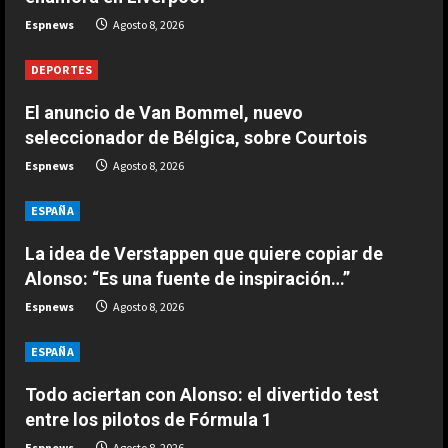
Muñoz ya enamora en Liverpool
Espnews
Agosto 8, 2026
Agosto 8, 2026
2
DEPORTES
DEPORTES
El anuncio de Van Bommel, nuevo
África también se rinde a Gianni
seleccionador de Bélgica, sobre Courtois
Infantino
Espnews
Agosto 8, 2026
Agosto 7, 2026
3
ESPAÑA
DEPORTES
Noruega pide la dimisión de
La idea de Verstappen que quiere copiar de
Infantino
Alonso: “Es una fuente de inspiración…”
Agosto 7, 2026
Espnews
Agosto 8, 2026
4
ESPAÑA
DEPORTES
Ivan Toney, acusado de agresión en
Todo aciertan con Alonso: el divertido test
una discoteca
entre los pilotos de Fórmula 1
Agosto 7, 2026
5
Espnews
Agosto 8, 2026