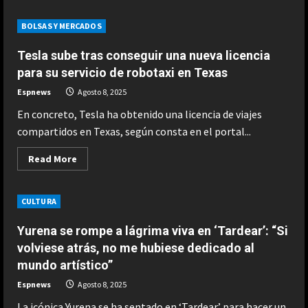
about
Apple
celebra
BOLSAS Y MERCADOS
en
bolsa
la
Tesla sube tras conseguir una nueva licencia
próxima
llegada
para su servicio de robotaxi en Texas
de
ChatGPT-
Espnews
Agosto 8, 2025
5
a
En concreto, Tesla ha obtenido una licencia de viajes
su
plataforma
compartidos en Texas, según consta en el portal...
de
IA
Read
Read More
more
about
Tesla
sube
CULTURA
tras
conseguir
una
Yurena se rompe a lágrima viva en ‘Tardear’: “Si
nueva
licencia
volviese atrás, no me hubiese dedicado al
para
mundo artístico”
su
servicio
de
Espnews
Agosto 8, 2025
robotaxi
en
La icónica Yurena se ha sentado en ‘Tardear’ para hacer un