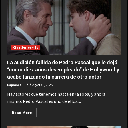
primera
vez
de
su
relación
con
Humberto
Janeiro,
el
padre
de
Jesulín
Cine Series y Tv
de
Ubrique:
“Que
le
La audición fallida de Pedro Pascal que le dejó
haga
el
“como diez años desempleado” de Hollywood y
homenaje
acabó lanzando la carrera de otro actor
la
que
le
Espnews
Agosto 8, 2025
corresponda”
Hay actores que tenemos hasta en la sopa, y ahora
mismo, Pedro Pascal es uno de ellos....
Read
Read More
more
about
La