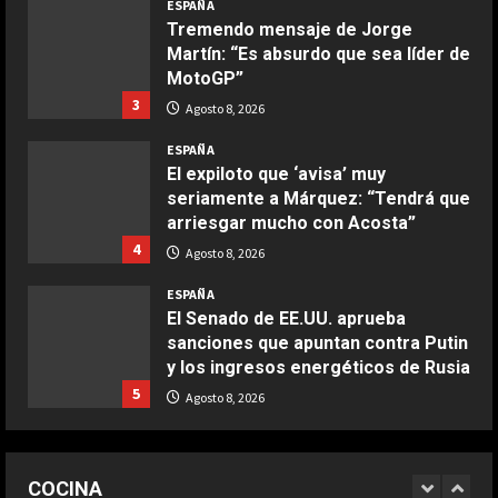
ESPAÑA
aire
Tremendo mensaje de Jorge
Martín: “Es absurdo que sea líder de
Aprile 24, 2026
3
MotoGP”
3
Agosto 8, 2026
COCINA
ESPAÑA
Buñuelos de alcachofas
El expiloto que ‘avisa’ muy
Aprile 5, 2026
seriamente a Márquez: “Tendrá que
4
arriesgar mucho con Acosta”
4
Agosto 8, 2026
COCINA
ESPAÑA
Ternera guisada con senderuelas
El Senado de EE.UU. aprueba
Marzo 20, 2026
sanciones que apuntan contra Putin
5
y los ingresos energéticos de Rusia
5
Agosto 8, 2026
COCINA
Ensalada de habas y alcachofas con
ESPAÑA
langostinos
Todo aciertan con Alonso: el
COCINA
divertido test entre los pilotos de
Giugno 20, 2026
1