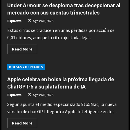
Dow
Under Armour se desploma tras decepcionar al
Jones:+0,47%;
S&P500:+0,78%;
mercado con sus cuentas trimestrales
Nasdaq:+0,98%
Espnews
Agosto 8, 2025
Estas cifras se traducen en unas pérdidas por acción de
0,01 dólares, aunque la cifra ajustada deja...
Read
Read More
more
about
Under
Armour
BOLSAS Y MERCADOS
se
desploma
tras
Apple celebra en bolsa la próxima llegada de
decepcionar
al
ChatGPT-5 a su plataforma de IA
mercado
con
Espnews
Agosto 8, 2025
sus
cuentas
Según apunta el medio especializado 9to5Mac, la nueva
trimestrales
versión de chatGPT llegará a Apple Intelligence en los...
Read
Read More
more