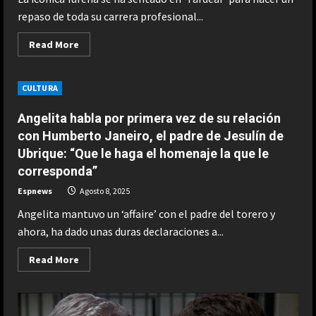
Texas
repaso de toda su carrera profesional...
Read
Read More
more
about
Yurena
se
CULTURA
rompe
a
lágrima
Angelita habla por primera vez de su relación
viva
en
con Humberto Janeiro, el padre de Jesulín de
‘Tardear’:
Ubrique: “Que le haga el homenaje la que le
“Si
volviese
corresponda”
atrás,
no
Espnews
me
Agosto 8, 2025
hubiese
dedicado
Angelita mantuvo un ‘affaire’ con el padre del torero y
al
ahora, ha dado unas duras declaraciones a...
mundo
artístico”
Read
Read More
more
about
Angelita
habla
por