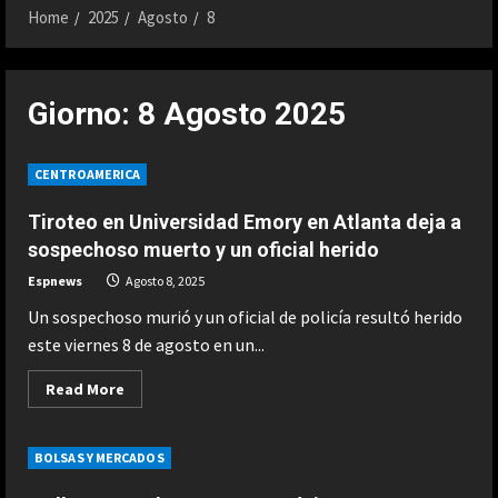
Home
2025
Agosto
8
Giorno:
8 Agosto 2025
CENTROAMERICA
Tiroteo en Universidad Emory en Atlanta deja a
sospechoso muerto y un oficial herido
Espnews
Agosto 8, 2025
Un sospechoso murió y un oficial de policía resultó herido
este viernes 8 de agosto en un...
Read
Read More
more
about
Tiroteo
en
BOLSAS Y MERCADOS
Universidad
Emory
en