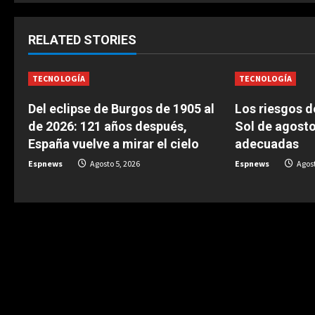
t
i
RELATED STORIES
n
TECNOLOGÍA
TECNOLOGÍA
u
Del eclipse de Burgos de 1905 al
Los riesgos de
e
de 2026: 121 años después,
Sol de agosto
España vuelve a mirar el cielo
adecuadas
R
Espnews
Agosto 5, 2026
Espnews
Agost
e
a
d
i
n