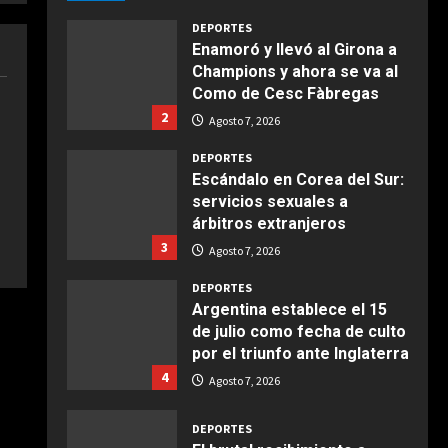
Agosto 7, 2026
Giugno 20, 2026
1
DEPORTES
Enamoró y llevó al Girona a
Champions y ahora se va al
COCINA
Como de Cesc Fàbregas
Ensalada de espinacas
2
deliciosa
Agosto 7, 2026
Maggio 28, 2026
2
DEPORTES
Escándalo en Corea del Sur:
servicios sexuales a
COCINA
árbitros extranjeros
Boquerones fritos en
3
freidora de aire
Agosto 7, 2026
Aprile 24, 2026
3
DEPORTES
Argentina establece el 15
de julio como fecha de culto
COCINA
por el triunfo ante Inglaterra
Buñuelos de alcachofas
4
Agosto 7, 2026
Aprile 5, 2026
4
DEPORTES