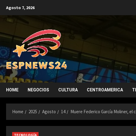
Skip
Agosto 7, 2026
to
content
HOME
NEGOCIOS
CULTURA
CENTROAMERICA
T
Home
2025
Agosto
14
Muere Federico García Moliner, el c
TECNOLOGÍA