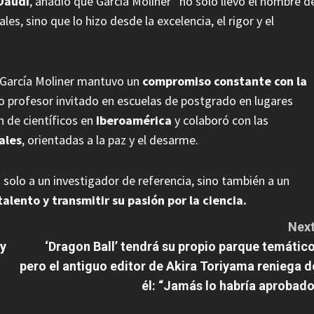
Daudí
, añadió que García Moliner “no solo llevó el nombre d
les, sino que lo hizo desde la excelencia, el rigor y el
 García Moliner mantuvo un
compromiso constante con la
o profesor invitado en escuelas de postgrado en lugares
n de científicos en
Iberoamérica
y colaboró con las
ales
, orientadas a la paz y el desarme.
 solo a un investigador de referencia, sino también a un
lento y transmitir su pasión por la ciencia.
Next
 y
‘Dragon Ball’ tendrá su propio parque temático
pero el antiguo editor de Akira Toriyama reniega d
él: “Jamás lo habría aprobado