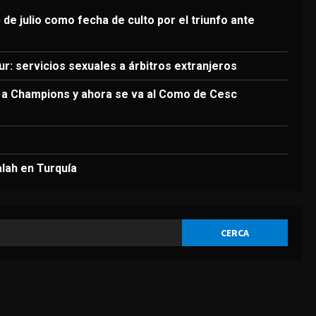
3
Agosto 7, 2026
 de julio como fecha de culto por el triunfo ante
DEPORTES
Argentina establece el 15
de julio como fecha de culto
r: servicios sexuales a árbitros extranjeros
por el triunfo ante Inglaterra
4
a a Champions y ahora se va al Como de Cesc
Agosto 7, 2026
DEPORTES
El brutal recibimiento a
Salah en Turquía
alah en Turquía
Agosto 7, 2026
5