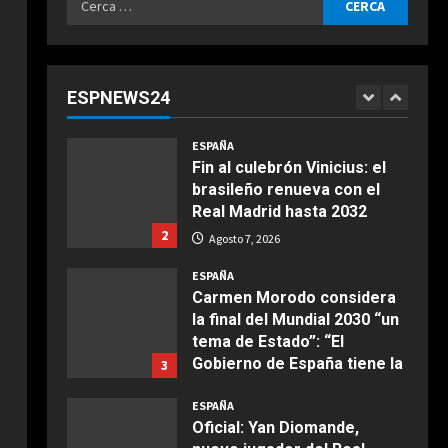
continentes
ESPAÑA
per:
¿Quién decide la sede de la
Agosto 7, 2026
final del Mundial 2030 y
cuándo se conocerá? Las
ESPNEWS24
claves del pulso entre
1
COCINA
Madrid y Casablanca
Ensalada de espinacas
ESPAÑA
Agosto 7, 2026
deliciosa
Fin al culebrón Vinicius: el
brasileño renueva con el
Maggio 28, 2026
2
Real Madrid hasta 2032
2
Agosto 7, 2026
COCINA
Boquerones fritos en
ESPAÑA
freidora de aire
Carmen Morodo considera
la final del Mundial 2030 “un
Aprile 24, 2026
3
tema de Estado”: “El
Gobierno de España tiene la
3
obligación de negociar”
COCINA
ESPAÑA
Buñuelos de alcachofas
Agosto 7, 2026
Oficial: Yan Diomande,
Aprile 5, 2026