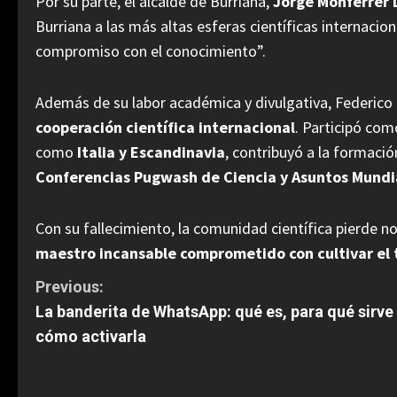
Por su parte, el alcalde de Burriana,
Jorge Monferrer 
Burriana a las más altas esferas científicas internaciona
compromiso con el conocimiento”.
Además de su labor académica y divulgativa, Federico
cooperación científica internacional
. Participó com
como
Italia y Escandinavia
, contribuyó a la formació
Conferencias Pugwash de Ciencia y Asuntos Mundi
Con su fallecimiento, la comunidad científica pierde no
maestro incansable comprometido con cultivar el ta
C
Previous:
La banderita de WhatsApp: qué es, para qué sirve
o
cómo activarla
n