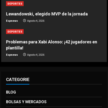
DEPORTES
DEPORTES
Desestimada una demanda contra
Messi
Lewandowski, elegido MVP de la jornada
Agosto 4, 2026
Espnews
Agosto 4, 2026
4
DEPORTES
DEPORTES
Problemas para Xabi Alonso: ¡42
Problemas para Xabi Alonso: ¡42 jugadores en
jugadores en plantilla!
plantilla!
Agosto 4, 2026
5
Espnews
Agosto 4, 2026
CATEGORIE
BLOG
BOLSAS Y MERCADOS