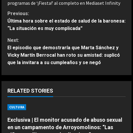
programas de ‘¡Fiesta!’ al completo en Mediaset Infinity
C
Previous:
Última hora sobre el estado de salud de la baronesa:
o
“La situación es muy complicada”
n
Next:
El episodio que demostraría que Marta Sánchez y
t
Vicky Martín Berrocal han roto su amistad: suplicó
que la invitara a su cumpleaños y se negó
i
n
u
RELATED STORIES
e
ESPAÑA
CULTURA
El revolucionario cambio que
R
propone Djokovic en el tenis actual:
Exclusiva | El monitor acusado de abuso sexual
“Es lo mejor para todos”
e
en un campamento de Arroyomolinos: “Las
2
Agosto 4, 2026