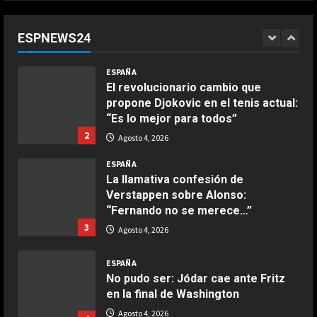
de Ducati en 2027: “Márquez es
fiable, pero Acosta…”
ESPNEWS24
1
Agosto 4, 2026
COCINA
ESPAÑA
Ensalada de espinacas deliciosa
El revolucionario cambio que
Maggio 28, 2026
propone Djokovic en el tenis actual:
2
“Es lo mejor para todos”
2
Agosto 4, 2026
COCINA
Boquerones fritos en freidora de
ESPAÑA
aire
La llamativa confesión de
Verstappen sobre Alonso:
Aprile 24, 2026
3
“Fernando no se merece…”
3
Agosto 4, 2026
COCINA
Buñuelos de alcachofas
ESPAÑA
No pudo ser: Jódar cae ante Fritz
Aprile 5, 2026
4
en la final de Washington
Agosto 4, 2026