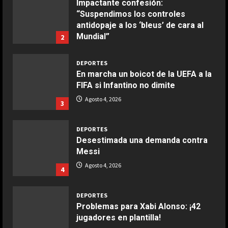
Impactante confesión:
“Suspendimos los controles
COCINA
antidopaje a los ‘bleus’ de cara al
Ensalada de espinacas deliciosa
Mundial”
2
Maggio 28, 2026
Agosto 4, 2026
2
DEPORTES
En marcha un boicot de la UEFA a la
COCINA
FIFA si Infantino no dimite
Boquerones fritos en freidora de
Agosto 4, 2026
3
aire
Aprile 24, 2026
3
DEPORTES
Desestimada una demanda contra
Messi
COCINA
Buñuelos de alcachofas
Agosto 4, 2026
4
Aprile 5, 2026
4
DEPORTES
Problemas para Xabi Alonso: ¡42
jugadores en plantilla!
COCINA