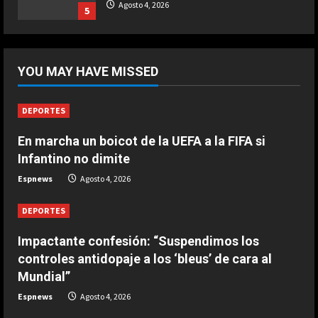
Ternera guisada con senderuelas
Agosto 4, 2026
5
Marzo 20, 2026
5
DEPORTES
Lewandowski, elegido MVP de la
YOU MAY HAVE MISSED
jornada
Agosto 4, 2026
1
DEPORTES
DEPORTES
En marcha un boicot de la UEFA a la FIFA si
Impactante confesión:
Infantino no dimite
“Suspendimos los controles
antidopaje a los ‘bleus’ de cara al
Espnews
Agosto 4, 2026
Mundial”
2
DEPORTES
Agosto 4, 2026
DEPORTES
Impactante confesión: “Suspendimos los
En marcha un boicot de la UEFA a la
controles antidopaje a los ‘bleus’ de cara al
FIFA si Infantino no dimite
Mundial”
Agosto 4, 2026
3
Espnews
Agosto 4, 2026