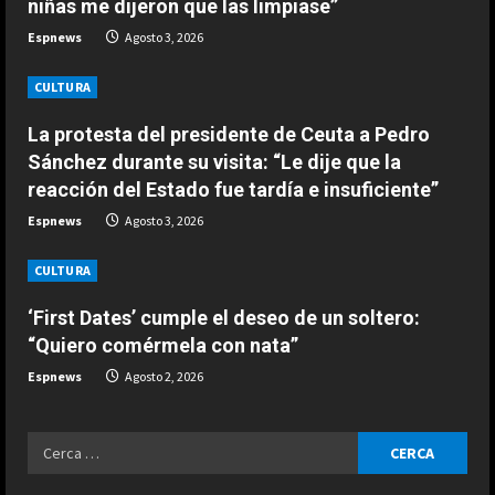
niñas me dijeron que las limpiase”
a
ESPAÑA
Espnews
Agosto 3, 2026
La llamativa confesión de
d
Verstappen sobre Alonso:
CULTURA
“Fernando no se merece…”
i
3
La protesta del presidente de Ceuta a Pedro
Agosto 4, 2026
n
Sánchez durante su visita: “Le dije que la
reacción del Estado fue tardía e insuficiente”
ESPAÑA
g
No pudo ser: Jódar cae ante Fritz
Espnews
Agosto 3, 2026
en la final de Washington
Agosto 4, 2026
CULTURA
4
‘First Dates’ cumple el deseo de un soltero:
ESPAÑA
“Quiero comérmela con nata”
Marc Márquez desvela a qué piloto
copiaría de la historia de MotoGP:
Espnews
Agosto 2, 2026
“Prefiero imitar a…”
5
Agosto 4, 2026
Ricerca
ESPAÑA
per:
El ‘aviso’ de Stoner sobre la batalla