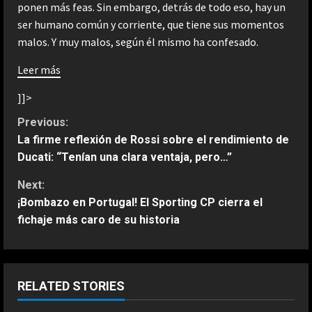
ponen más feas. Sin embargo, detrás de todo eso, hay un
ser humano común y corriente, que tiene sus momentos
malos. Y muy malos, según él mismo ha confesado.
Leer más
]]>
C
Previous:
La firme reflexión de Rossi sobre el rendimiento de
o
Ducati: “Tenían una clara ventaja, pero…”
n
Next:
¡Bombazo en Portugal! El Sporting CP cierra el
t
fichaje más caro de su historia
ESPAÑA
i
Bezzecchi se derrumba; tremendo
su sufrimiento en Silverstone: “Me
n
van a ayudar a subir a la moto”
RELATED STORIES
2
Agosto 8, 2026
u