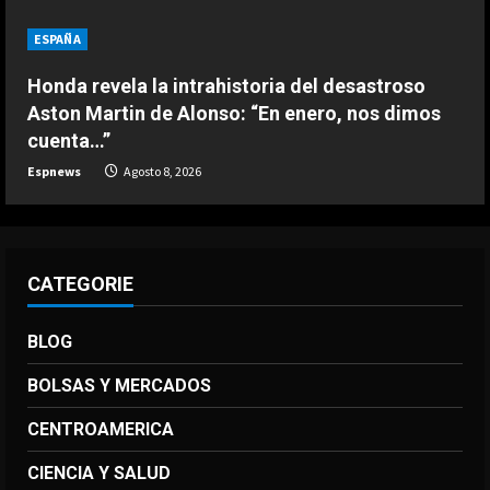
seleccionador de Bélgica, sobre
ESPAÑA
Courtois
4
Agosto 8, 2026
Honda revela la intrahistoria del desastroso
Aston Martin de Alonso: “En enero, nos dimos
DEPORTES
cuenta…”
Los 7 segundos más virales: Víctor
Espnews
Agosto 8, 2026
Muñoz ya enamora en Liverpool
Agosto 8, 2026
5
CATEGORIE
BLOG
BOLSAS Y MERCADOS
CENTROAMERICA
CIENCIA Y SALUD