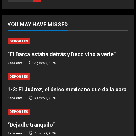
Marzo 20, 2026
5
DEPORTES
“Dejadle tranquilo”
YOU MAY HAVE MISSED
Agosto 8, 2026
1
DEPORTES
“El Barça estaba detrás y Deco vino a verle”
DEPORTES
1-3: El Juárez, el único mexicano
Espnews
Agosto 8, 2026
que da la cara
Agosto 8, 2026
DEPORTES
2
1-3: El Juárez, el único mexicano que da la cara
DEPORTES
Espnews
Agosto 8, 2026
“El Barça estaba detrás y Deco vino
a verle”
DEPORTES
Agosto 8, 2026
3
“Dejadle tranquilo”
DEPORTES
Espnews
Agosto 8, 2026
El anuncio de Van Bommel, nuevo