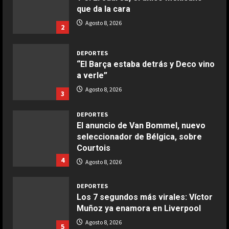
que da la cara
COCINA
Ensalada de espinacas deliciosa
Agosto 8, 2026
2
Maggio 28, 2026
2
DEPORTES
“El Barça estaba detrás y Deco vino
COCINA
a verle”
Boquerones fritos en freidora de
Agosto 8, 2026
3
aire
Aprile 24, 2026
3
DEPORTES
El anuncio de Van Bommel, nuevo
seleccionador de Bélgica, sobre
COCINA
Courtois
Buñuelos de alcachofas
4
Agosto 8, 2026
Aprile 5, 2026
4
DEPORTES
Los 7 segundos más virales: Víctor
Muñoz ya enamora en Liverpool
COCINA
Ternera guisada con senderuelas
Agosto 8, 2026
5