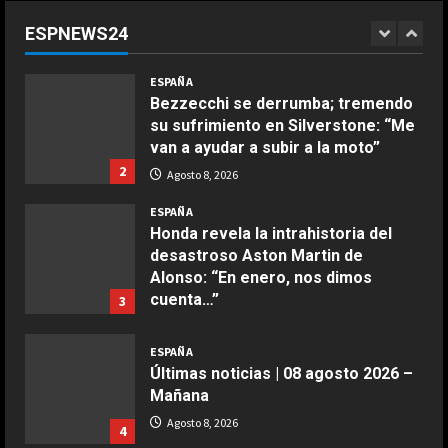
de la NBA se mofan de la WNBA al
ESPNEWS24
declararse mujeres y elegibles en
1
el draft
COCINA
ESPAÑA
Ensalada de espinacas deliciosa
Agosto 8, 2026
Bezzecchi se derrumba; tremendo
Maggio 28, 2026
su sufrimiento en Silverstone: “Me
2
van a ayudar a subir a la moto”
2
Agosto 8, 2026
COCINA
Boquerones fritos en freidora de
ESPAÑA
aire
Honda revela la intrahistoria del
desastroso Aston Martin de
Aprile 24, 2026
3
Alonso: “En enero, nos dimos
cuenta…”
3
COCINA
Agosto 8, 2026
Buñuelos de alcachofas
ESPAÑA
Últimas noticias | 08 agosto 2026 –
Aprile 5, 2026
4
Mañana
Agosto 8, 2026
4