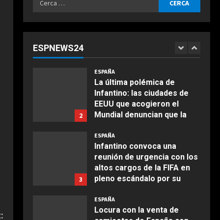
Agosto 5, 2026
ESPAÑA
per:
Un bicampeón de MotoGP
siente “pena” por Pecco
Bagnaia: “Ha sufrido…”
ESPNEWS24
1
Agosto 5, 2026
COCINA
Ensalada de espinacas
ESPAÑA
deliciosa
La última polémica de
Infantino: las ciudades de
Maggio 28, 2026
2
EEUU que acogieron el
Mundial denuncian que la
2
COCINA
FIFA les debe dinero
Boquerones fritos en
ESPAÑA
Agosto 5, 2026
freidora de aire
Infantino convoca una
reunión de urgencia con los
Aprile 24, 2026
3
altos cargos de la FIFA en
pleno escándalo por su
3
intento de vender el Mundial
COCINA
ESPAÑA
Buñuelos de alcachofas
Agosto 5, 2026
Locura con la venta de
:
Aprile 5, 2026