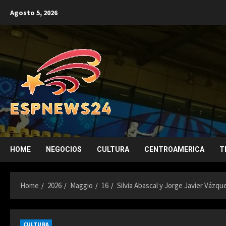
Skip
Agosto 5, 2026
to
content
HOME
NEGOCIOS
CULTURA
CENTROAMERICA
T
Home
2026
Maggio
16
Silvia Abascal y Jorge Javier Vázq
CULTURA