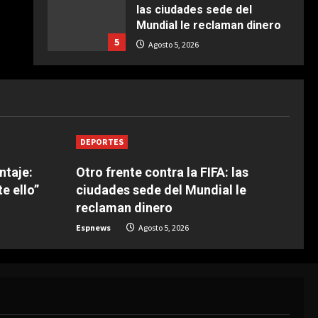
las ciudades sede del
COCINA
Mundial le reclaman dinero
Ternera guisada con
5
senderuelas
Agosto 5, 2026
Marzo 20, 2026
5
DEPORTES
Acusan a Infantino de
chantaje: “Nos negamos a
ceder ante ello”
1
Agosto 5, 2026
DEPORTES
ntaje:
Otro frente contra la FIFA: las
DEPORTES
Infantino convoca una
e ello”
ciudades sede del Mundial le
reunión de urgencia
reclaman dinero
Agosto 5, 2026
2
Espnews
Agosto 5, 2026
DEPORTES
Un juvenil del Sao Paulo
mata a un hombre de 84
años