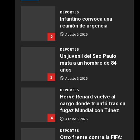
Giugno 20, 2026
1
DEPORTES
Infantino convoca una
COCINA
reunión de urgencia
Ensalada de espinacas
Agosto 5, 2026
2
deliciosa
Maggio 28, 2026
2
DEPORTES
Un juvenil del Sao Paulo
mata a un hombre de 84
COCINA
años
Boquerones fritos en
3
freidora de aire
Agosto 5, 2026
Aprile 24, 2026
3
DEPORTES
Hervé Renard vuelve al
cargo donde triunfó tras su
COCINA
fugaz Mundial con Túnez
Buñuelos de alcachofas
4
Agosto 5, 2026
Aprile 5, 2026
4
DEPORTES
Otro frente contra la FIFA: