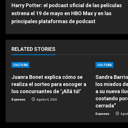
Harry Potter: el podcast oficial de las películas
o
estrena el 19 de mayo en HBO Max y en las
n
principales plataformas de podcast
t
i
RELATED STORIES
n
CULTURA
CULTURA
u
Juanra Bonet explica cómo se
Sandra Barrio
e
realiza el sorteo para escoger a
los miedos de
los concursantes de ‘¡Allá tú!’
a su nueva ilu
R
costando por
Espnews
Agosto 4, 2026
e
cerrada”
Espnews
Agost
a