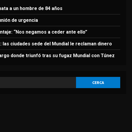
3
Agosto 5, 2026
 mata a un hombre de 84 años
DEPORTES
Hervé Renard vuelve al
unión de urgencia
cargo donde triunfó tras su
fugaz Mundial con Túnez
antaje: “Nos negamos a ceder ante ello”
4
Agosto 5, 2026
A: las ciudades sede del Mundial le reclaman dinero
DEPORTES
argo donde triunfó tras su fugaz Mundial con Túnez
Otro frente contra la FIFA:
las ciudades sede del
Mundial le reclaman dinero
5
Agosto 5, 2026