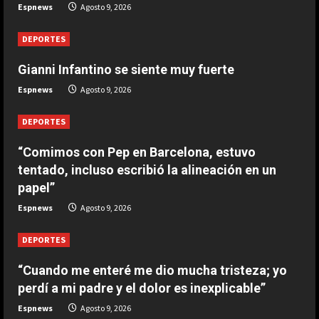
Espnews
Agosto 9, 2026
1-0: River toca fondo
Agosto 9, 2026
DEPORTES
4
Gianni Infantino se siente muy fuerte
DEPORTES
Espnews
Agosto 9, 2026
Leo Messi ya está en Rosario para
despedir a su padre Jorge
DEPORTES
Agosto 9, 2026
5
“Comimos con Pep en Barcelona, estuvo
tentado, incluso escribió la alineación en un
papel”
Espnews
Agosto 9, 2026
DEPORTES
“Cuando me enteré me dio mucha tristeza; yo
perdí a mi padre y el dolor es inexplicable”
Espnews
Agosto 9, 2026