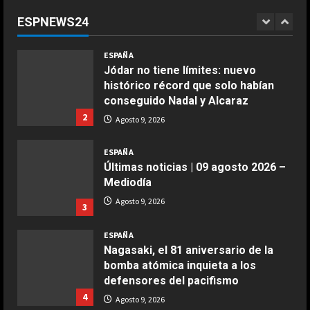
“Márquez y yo somos los más
ESPNEWS24
lentos…”
1
COCINA
Agosto 9, 2026
ESPAÑA
Ensalada de espinacas deliciosa
Jódar no tiene límites: nuevo
Maggio 28, 2026
histórico récord que solo habían
2
conseguido Nadal y Alcaraz
2
Agosto 9, 2026
COCINA
Boquerones fritos en freidora de
ESPAÑA
aire
Últimas noticias | 09 agosto 2026 –
Aprile 24, 2026
3
Mediodía
Agosto 9, 2026
3
COCINA
ESPAÑA
Buñuelos de alcachofas
Nagasaki, el 81 aniversario de la
Aprile 5, 2026
bomba atómica inquieta a los
4
defensores del pacifismo
4
Agosto 9, 2026