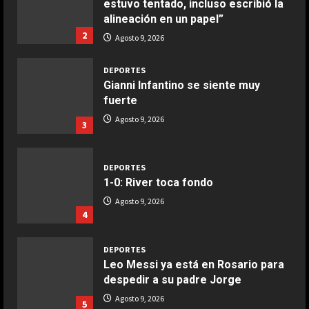
estuvo tentado, incluso escribió la
COCINA
alineación en un papel”
Ensalada de espinacas deliciosa
2
Agosto 9, 2026
Maggio 28, 2026
2
DEPORTES
Gianni Infantino se siente muy
COCINA
fuerte
Boquerones fritos en freidora de
Agosto 9, 2026
3
aire
Aprile 24, 2026
3
DEPORTES
1-0: River toca fondo
COCINA
Agosto 9, 2026
Buñuelos de alcachofas
4
Aprile 5, 2026
4
DEPORTES
Leo Messi ya está en Rosario para
despedir a su padre Jorge
COCINA
Ternera guisada con senderuelas
Agosto 9, 2026
5