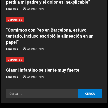
e
perdí a mi padre y el dolor es inexplicable”
ESPAÑA
Espnews
Agosto 9, 2026
Últimas noticias | 09 agosto 2026 –
a
Mediodía
DEPORTES
d
Agosto 9, 2026
3
“Comimos con Pep en Barcelona, estuvo
i
ESPAÑA
tentado, incluso escribió la alineación en un
Nagasaki, el 81 aniversario de la
n
papel”
bomba atómica inquieta a los
defensores del pacifismo
Espnews
Agosto 9, 2026
g
4
Agosto 9, 2026
DEPORTES
ESPAÑA
Gianni Infantino se siente muy fuerte
La FIFA sale al rescate de Infantino
y se aferra a sus estatutos para
Espnews
Agosto 9, 2026
evitar un motín: “No lo
toleraremos”
5
Ricerca
Agosto 9, 2026
ESPAÑA
per:
Preocupante reflexión de Bagnaia
sobre Ducati en Silverstone: