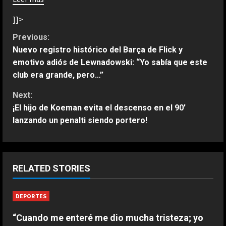
]]>
C
Previous:
Nuevo registro histórico del Barça de Flick y
o
emotivo adiós de Lewnadowski: “Yo sabía que este
club era grande, pero…”
n
Next:
t
¡El hijo de Koeman evita el descenso en el 90′
lanzando un penalti siendo portero!
i
n
u
ESPAÑA
RELATED STORIES
Jódar no tiene límites: nuevo
e
histórico récord que solo habían
DEPORTES
conseguido Nadal y Alcaraz
R
2
Agosto 9, 2026
“Cuando me enteré me dio mucha tristeza; yo