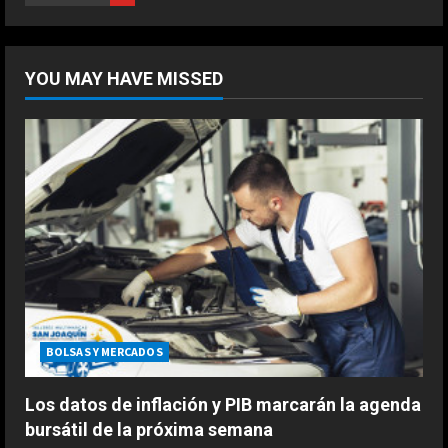
Marzo 20, 2026
5
DEPORTES
“Cuando me enteré me dio mucha
YOU MAY HAVE MISSED
tristeza; yo perdí a mi padre y el
dolor es inexplicable”
1
Agosto 9, 2026
DEPORTES
“Comimos con Pep en Barcelona,
estuvo tentado, incluso escribió la
alineación en un papel”
2
Agosto 9, 2026
DEPORTES
Gianni Infantino se siente muy
fuerte
BOLSAS Y MERCADOS
Agosto 9, 2026
3
Los datos de inflación y PIB marcarán la agenda
bursátil de la próxima semana
DEPORTES