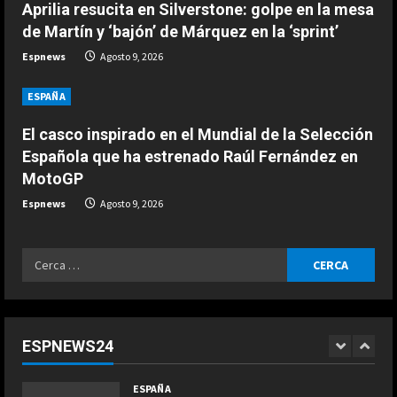
3
Aprilia resucita en Silverstone: golpe en la mesa
Agosto 9, 2026
n
de Martín y ‘bajón’ de Márquez en la ‘sprint’
ESPAÑA
Espnews
Agosto 9, 2026
El casco inspirado en el Mundial de
g
la Selección Española que ha
ESPAÑA
estrenado Raúl Fernández en
MotoGP
4
El casco inspirado en el Mundial de la Selección
Agosto 9, 2026
Española que ha estrenado Raúl Fernández en
ESPAÑA
MotoGP
“Ferrari no para de quejarse”:
nuevo ‘dardo’ de Mercedes en la
Espnews
Agosto 9, 2026
pelea por el Mundial
5
Agosto 9, 2026
Ricerca
ESPAÑA
per:
Dura confesión de un campeón del
mundo: “No quiero faltarle al
respeto a Rossi, pero lo cierto es
ESPNEWS24
que Márquez…”
1
COCINA
Agosto 9, 2026
ESPAÑA
Ensalada de espinacas deliciosa