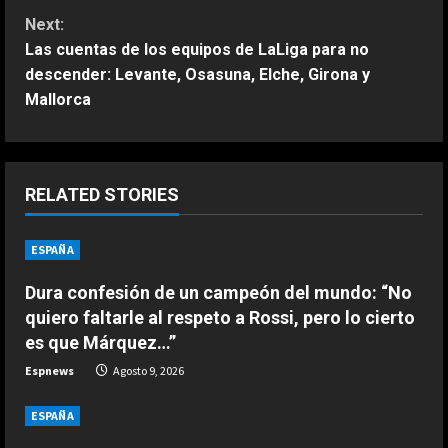
n
Next:
Las cuentas de los equipos de LaLiga para no
t
descender: Levante, Osasuna, Elche, Girona y
Mallorca
i
n
u
RELATED STORIES
e
ESPAÑA
ESPAÑA
Férrea defensa de un campeón del
R
mundo a Alonso: “No necesita el
Dura confesión de un campeón del mundo: “No
mejor coche para…”
e
quiero faltarle al respeto a Rossi, pero lo cierto
2
Agosto 9, 2026
es que Márquez…”
a
ESPAÑA
Espnews
Agosto 9, 2026
Aprilia resucita en Silverstone:
d
golpe en la mesa de Martín y ‘bajón’
ESPAÑA
de Márquez en la ‘sprint’
i