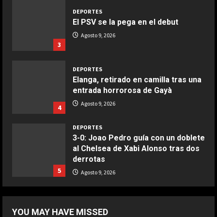
DEPORTES
El PSV se la pega en el debut
COCINA
Boquerones fritos en freidora de
Agosto 9, 2026
3
aire
Aprile 24, 2026
3
DEPORTES
Elanga, retirado en camilla tras una
entrada horrorosa de Gayà
COCINA
Buñuelos de alcachofas
Agosto 9, 2026
4
Aprile 5, 2026
4
DEPORTES
3-0: Joao Pedro guía con un doblete
al Chelsea de Xabi Alonso tras dos
COCINA
derrotas
Ternera guisada con senderuelas
5
Agosto 9, 2026
Marzo 20, 2026
5
DEPORTES
¡De locos!: un aficionado salta al
YOU MAY HAVE MISSED
campo para agredir a los jugadores