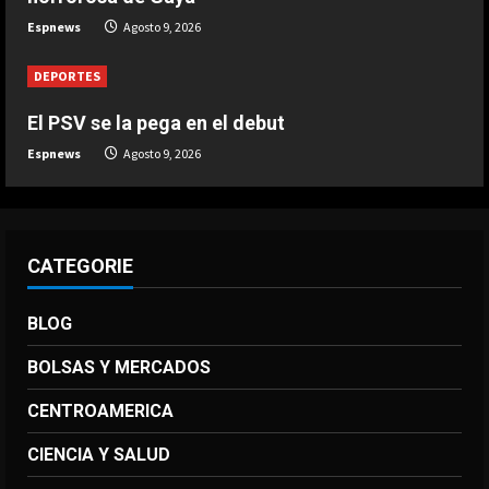
DEPORTES
Espnews
Agosto 9, 2026
3-0: Joao Pedro guía con un doblete
al Chelsea de Xabi Alonso tras dos
DEPORTES
derrotas
5
El PSV se la pega en el debut
Agosto 9, 2026
Espnews
Agosto 9, 2026
CATEGORIE
BLOG
BOLSAS Y MERCADOS
CENTROAMERICA
CIENCIA Y SALUD