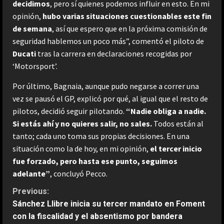
decidimos
, pero sí quienes podemos influir en esto. En mi
opinión,
hubo varias situaciones cuestionables este fin
de semana
, así que espero que en la próxima comisión de
seguridad hablemos un poco más”, comentó el piloto de
Ducati
tras la carrera en declaraciones recogidas por
‘Motorsport’.
Por último, Bagnaia, aunque pudo negarse a correr una
vez se pausó el GP, explicó por qué, al igual que el resto de
pilotos, decidió seguir pilotando.
“Nadie obliga a nadie.
Si estás ahí y no quieres salir, no sales.
Todos están al
tanto; cada uno toma sus propias decisiones. En una
situación como la de hoy, en mi opinión,
el tercer inicio
fue forzado, pero hasta ese punto, seguimos
adelante”
, concluyó Pecco.
C
Previous:
Sánchez Llibre inicia su tercer mandato en Foment
o
con la fiscalidad y el absentismo por bandera