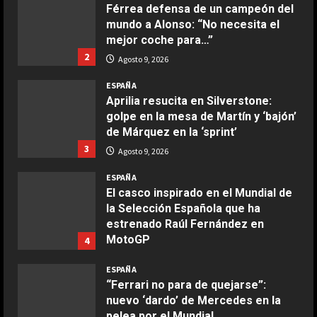
Férrea defensa de un campeón del
Maggio 28, 2026
mundo a Alonso: “No necesita el
2
mejor coche para…”
2
Agosto 9, 2026
COCINA
Boquerones fritos en freidora de
ESPAÑA
aire
Aprilia resucita en Silverstone:
golpe en la mesa de Martín y ‘bajón’
Aprile 24, 2026
3
de Márquez en la ‘sprint’
3
Agosto 9, 2026
COCINA
ESPAÑA
Buñuelos de alcachofas
El casco inspirado en el Mundial de
Aprile 5, 2026
la Selección Española que ha
4
estrenado Raúl Fernández en
MotoGP
4
COCINA
Agosto 9, 2026
ESPAÑA
Ternera guisada con senderuelas
“Ferrari no para de quejarse”:
Marzo 20, 2026
nuevo ‘dardo’ de Mercedes en la
5
pelea por el Mundial