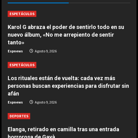
tras un penalti
1
Agosto 9, 2026
ESPETÁCULOS
DEPORTES
Karol G abraza el poder de sentirlo todo en su
Osimhen la lía ante el Villarreal: le
nuevo álbum, «No me arrepiento de sentir
tienen que sujetar entre varios
tanto»
para que no llegue a las manos
2
Espnews
Agosto 9, 2026
Agosto 9, 2026
ESPETÁCULOS
DEPORTES
El PSV se la pega en el debut
Los rituales están de vuelta: cada vez más
Agosto 9, 2026
personas buscan experiencias para disfrutar sin
3
afán
Espnews
Agosto 9, 2026
DEPORTES
Elanga, retirado en camilla tras una
DEPORTES
entrada horrorosa de Gayà
Agosto 9, 2026
Elanga, retirado en camilla tras una entrada
4
horrorosa de Gayà