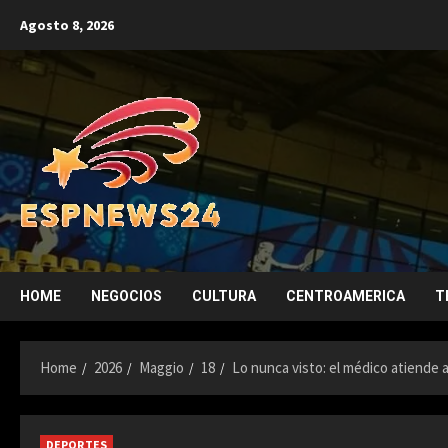
Skip
Agosto 8, 2026
to
content
HOME
NEGOCIOS
CULTURA
CENTROAMERICA
T
Home
2026
Maggio
18
Lo nunca visto: el médico atiende a
DEPORTES