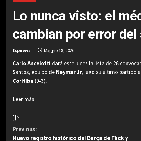
Lo nunca visto: el mé
cambian por error del 
Espnews
Maggio 18, 2026
Carlo Ancelotti
dará este lunes la lista de 26 convoc
Santos, equipo de
Neymar Jr,
jugó su último partido 
Coritiba
(0-3).
Leer más
]]>
C
Previous:
Nuevo registro histórico del Barça de Flick y