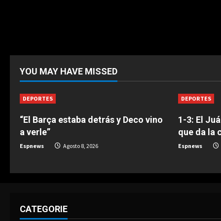
YOU MAY HAVE MISSED
DEPORTES
DEPORTES
“El Barça estaba detrás y Deco vino
1-3: El Ju
a verle”
que da la 
Espnews
Agosto 8, 2026
Espnews
CATEGORIE