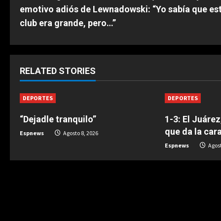
o
emotivo adiós de Lewnadowski: “Yo sabía que es
n
club era grande, pero…”
t
i
RELATED STORIES
n
DEPORTES
DEPORTES
u
“Dejadle tranquilo”
1-3: El Juáre
e
que da la car
Espnews
Agosto 8, 2026
R
Espnews
Agost
e
a
d