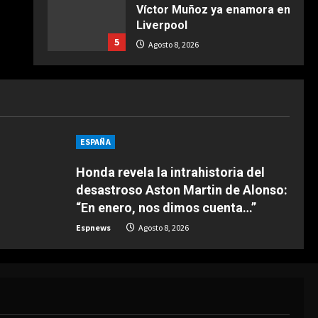
Víctor Muñoz ya enamora en
COCINA
Liverpool
Ternera guisada con
5
senderuelas
Agosto 8, 2026
Marzo 20, 2026
5
DEPORTES
“Dejadle tranquilo”
Agosto 8, 2026
1
ESPAÑA
Honda revela la intrahistoria del
DEPORTES
1-3: El Juárez, el único
desastroso Aston Martin de Alonso:
mexicano que da la cara
“En enero, nos dimos cuenta…”
Agosto 8, 2026
2
Espnews
Agosto 8, 2026
DEPORTES
“El Barça estaba detrás y
Deco vino a verle”
Agosto 8, 2026