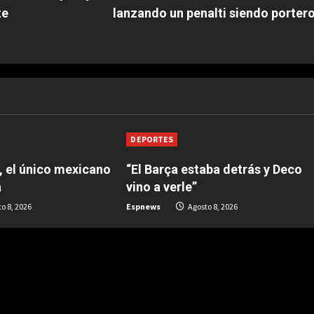
te
lanzando un penalti siendo portero
DEPORTES
z, el único mexicano
“El Barça estaba detrás y Deco
a
vino a verle”
o 8, 2026
Espnews
Agosto 8, 2026