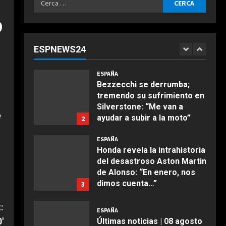
Agosto 8, 2026
ESPAÑA
per:
o
“Chicos con un par de
huevos en la liga femenina”:
dos ‘trumpistas’ ex de la
ESPNEWS24
NBA se mofan de la WNBA al
1
COCINA
declararse mujeres y
Ensalada de espinacas
elegibles en el draft
ESPAÑA
deliciosa
Bezzecchi se derrumba;
Agosto 8, 2026
tremendo su sufrimiento en
Maggio 28, 2026
2
Silverstone: “Me van a
e
ayudar a subir a la moto”
2
COCINA
Agosto 8, 2026
Boquerones fritos en
ESPAÑA
freidora de aire
Honda revela la intrahistoria
del desastroso Aston Martin
Aprile 24, 2026
3
de Alonso: “En enero, nos
dimos cuenta…”
3
COCINA
Agosto 8, 2026
:
Buñuelos de alcachofas
ESPAÑA
′
Últimas noticias | 08 agosto
Aprile 5, 2026