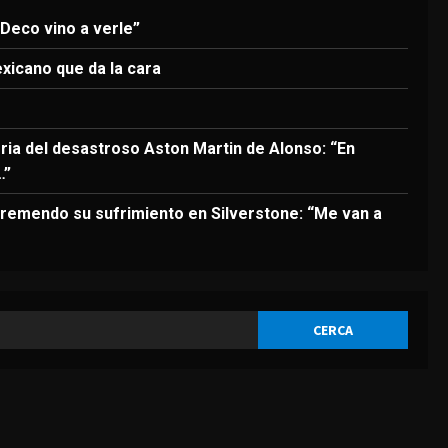
3
 Deco vino a verle”
DEPORTES
El anuncio de Van Bommel,
exicano que da la cara
nuevo seleccionador de
Bélgica, sobre Courtois
4
Agosto 8, 2026
oria del desastroso Aston Martin de Alonso: “En
…”
DEPORTES
Los 7 segundos más virales:
remendo su sufrimiento en Silverstone: “Me van a
Víctor Muñoz ya enamora en
Liverpool
5
Agosto 8, 2026