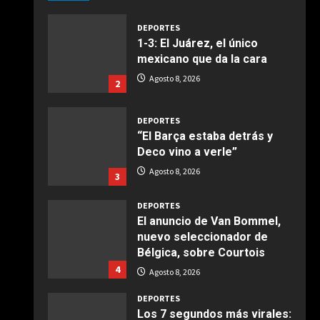
Giugno 20, 2026
1
DEPORTES
1-3: El Juárez, el único
COCINA
mexicano que da la cara
Ensalada de espinacas
Agosto 8, 2026
2
deliciosa
Maggio 28, 2026
2
DEPORTES
“El Barça estaba detrás y
COCINA
Deco vino a verle”
Boquerones fritos en
Agosto 8, 2026
3
freidora de aire
Aprile 24, 2026
3
DEPORTES
El anuncio de Van Bommel,
nuevo seleccionador de
COCINA
Bélgica, sobre Courtois
Buñuelos de alcachofas
4
Agosto 8, 2026
Aprile 5, 2026
4
DEPORTES
Los 7 segundos más virales: