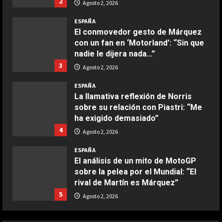
2
Agosto 2, 2026
COCINA
Boquerones fritos en freidora de
ESPAÑA
aire
El conmovedor gesto de Márquez
con un fan en ‘Motorland’: “Sin que
Aprile 24, 2026
3
nadie le dijera nada…”
3
Agosto 2, 2026
COCINA
ESPAÑA
Buñuelos de alcachofas
La llamativa reflexión de Norris
Aprile 5, 2026
sobre su relación con Piastri: “Me
4
ha exigido demasiado”
4
Agosto 2, 2026
COCINA
ESPAÑA
Ternera guisada con senderuelas
El análisis de un mito de MotoGP
Marzo 20, 2026
sobre la pelea por el Mundial: “El
5
rival de Martín es Márquez”
5
Agosto 2, 2026
COCINA
Ensalada de habas y alcachofas con
ESPAÑA