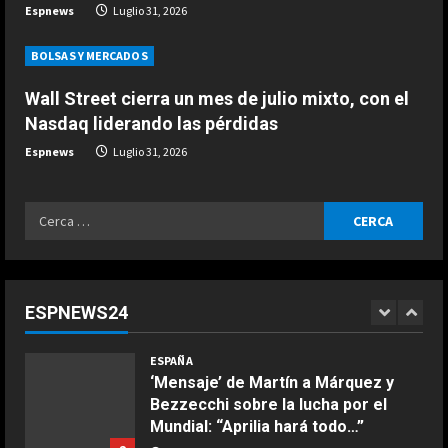
n
Espnews
Luglio 31, 2026
sobre su relación con Piastri: “Me
ha exigido demasiado”
g
BOLSAS Y MERCADOS
4
Agosto 2, 2026
Wall Street cierra un mes de julio mixto, con el
ESPAÑA
Nasdaq liderando las pérdidas
El análisis de un mito de MotoGP
sobre la pelea por el Mundial: “El
Espnews
Luglio 31, 2026
rival de Martín es Márquez”
5
Agosto 2, 2026
Ricerca
ESPAÑA
per:
El curioso momento de Jódar en el
ATP de Washington: un
recogepelotas le da un ‘bolazo’
ESPNEWS24
1
Agosto 2, 2026
COCINA
ESPAÑA
Ensalada de espinacas deliciosa
‘Mensaje’ de Martín a Márquez y
Maggio 28, 2026
Bezzecchi sobre la lucha por el
2
Mundial: “Aprilia hará todo…”