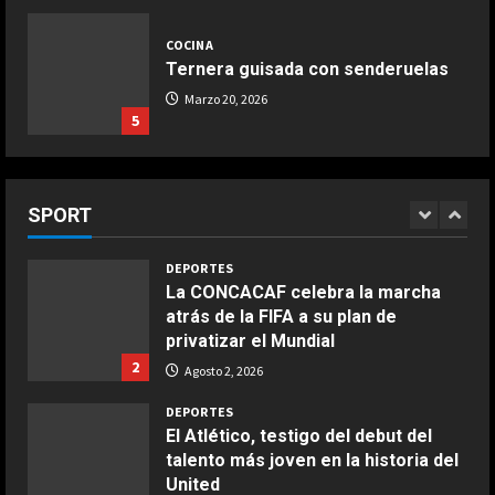
Vozinha se replantea su futuro
4
Agosto 2, 2026
antes de firmar con Colo Colo
COCINA
ESPAÑA
Ternera guisada con senderuelas
Agosto 2, 2026
5
El análisis de un mito de MotoGP
Marzo 20, 2026
sobre la pelea por el Mundial: “El
5
DEPORTES
rival de Martín es Márquez”
La Federación Alemana pide
5
Agosto 2, 2026
esclarecer cómo surgió el
COCINA
proyecto de Infantino
Ensalada de habas y alcachofas con
SPORT
1
langostinos
Agosto 2, 2026
Giugno 20, 2026
1
DEPORTES
La CONCACAF celebra la marcha
atrás de la FIFA a su plan de
COCINA
privatizar el Mundial
Ensalada de espinacas deliciosa
2
Agosto 2, 2026
Maggio 28, 2026
2
DEPORTES
El Atlético, testigo del debut del
talento más joven en la historia del
COCINA
United
Boquerones fritos en freidora de