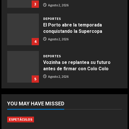
3
aire
Agosto 2, 2026
Aprile 24, 2026
3
DEPORTES
El Porto abre la temporada
conquistando la Supercopa
COCINA
Buñuelos de alcachofas
Agosto 2, 2026
4
Aprile 5, 2026
4
DEPORTES
Vozinha se replantea su futuro
antes de firmar con Colo Colo
COCINA
Ternera guisada con senderuelas
Agosto 2, 2026
5
Marzo 20, 2026
5
DEPORTES
La Federación Alemana pide
YOU MAY HAVE MISSED
esclarecer cómo surgió el
proyecto de Infantino
1
Agosto 2, 2026
ESPETÁCULOS
DEPORTES