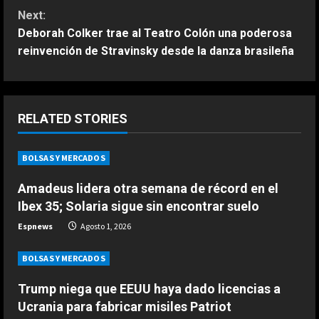
Next:
t
Deborah Colker trae al Teatro Colón una poderosa
reinvención de Stravinsky desde la danza brasileña
i
n
u
ESPAÑA
RELATED STORIES
‘Mensaje’ de Martín a Márquez y
e
Bezzecchi sobre la lucha por el
BOLSAS Y MERCADOS
Mundial: “Aprilia hará todo…”
R
2
Agosto 2, 2026
Amadeus lidera otra semana de récord en el
e
Ibex 35; Solaria sigue sin encontrar suelo
ESPAÑA
El conmovedor gesto de Márquez
Espnews
Agosto 1, 2026
a
con un fan en ‘Motorland’: “Sin que
nadie le dijera nada…”
BOLSAS Y MERCADOS
d
3
Agosto 2, 2026
Trump niega que EEUU haya dado licencias a
i
ESPAÑA
Ucrania para fabricar misiles Patriot
La llamativa reflexión de Norris