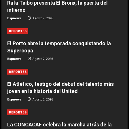
Rafa Taibo presenta El Bronx, la puerta del
La CONCACAF celebra la marcha
infierno
atrás de la FIFA a su plan de
privatizar el Mundial
Espnews
Agosto 2, 2026
2
Agosto 2, 2026
DEPORTES
DEPORTES
El Atlético, testigo del debut del
El Porto abre la temporada conquistando la
talento más joven en la historia del
Supercopa
United
Espnews
Agosto 2, 2026
3
Agosto 2, 2026
DEPORTES
DEPORTES
El Porto abre la temporada
El Atlético, testigo del debut del talento más
conquistando la Supercopa
joven en la historia del United
Agosto 2, 2026
Espnews
Agosto 2, 2026
4
DEPORTES
DEPORTES
Vozinha se replantea su futuro
La CONCACAF celebra la marcha atrás de la
antes de firmar con Colo Colo