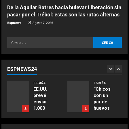
De la Aguilar Batres hacia bulevar Liberación sin
pasar por el Trébol: estas son las rutas alternas
Espnews
Agosto 7, 2026
Ricerca
per:
ESPNEWS24
ESPAÑA
ESPAÑA
EE.UU.
“Chicos
prevé
con un
enviar
par de
1.000
huevos
5
1
millones
en la
en
liga
ayuda a
femenin