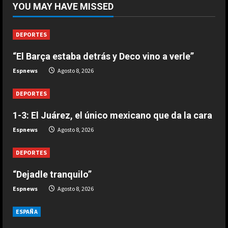
YOU MAY HAVE MISSED
enamor
a en
Liverpo
DEPORTES
ol
Agosto 8,
“El Barça estaba detrás y Deco vino a verle”
2026
Espnews
Agosto 8, 2026
DEPORTES
1-3: El Juárez, el único mexicano que da la cara
Espnews
Agosto 8, 2026
DEPORTES
“Dejadle tranquilo”
Espnews
Agosto 8, 2026
ESPAÑA