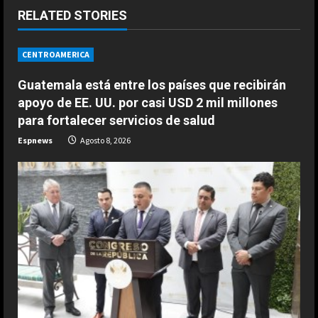
u
RELATED STORIES
e
CENTROAMERICA
R
Guatemala está entre los países que recibirán
e
apoyo de EE. UU. por casi USD 2 mil millones
para fortalecer servicios de salud
a
Espnews
Agosto 8, 2026
d
i
n
g