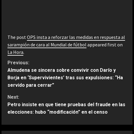
The post
OPS insta a reforzar las medidas en respuesta al
sarampión de cara al Mundial de fútbol
appeared first on
La Hora
.
C
Previous:
Almudena se sincera sobre convivir con Darío y
o
Borja en ‘Supervivientes’ tras sus expulsiones: “Ha
servido para cerrar”
n
Next:
t
Petro insiste en que tiene pruebas del fraude en las
elecciones: hubo “modificación” en el censo
i
n