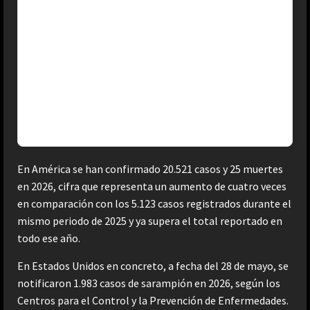
“Me robó mi número”: corredora acusa a joven de
afectar su resultado en la Media Maratón de Cobán
5
Retransmisión: Diputados discuten ley antilavado,
en medio de presión para que sea aprobada
En América se han confirmado 20.521 casos y 25 muertes
en 2026, cifra que representa un aumento de cuatro veces
en comparación con los 5.123 casos registrados durante el
mismo periodo de 2025 y ya supera el total reportado en
todo ese año.
En Estados Unidos en concreto, a fecha del 28 de mayo, se
notificaron 1.983 casos de sarampión en 2026, según los
Centros para el Control y la Prevención de Enfermedades.