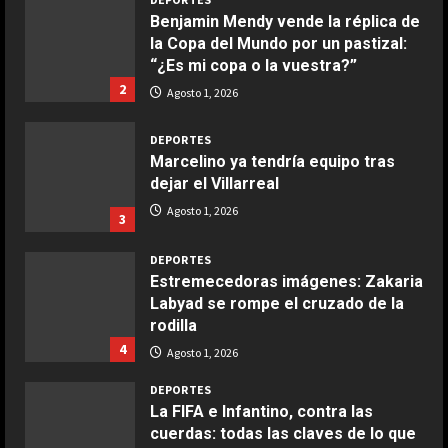
Benjamin Mendy vende la réplica de
la Copa del Mundo por un pastizal:
COCINA
“¿Es mi copa o la vuestra?”
Ensalada de espinacas deliciosa
2
Agosto 1, 2026
Maggio 28, 2026
2
DEPORTES
Marcelino ya tendría equipo tras
COCINA
dejar el Villarreal
Boquerones fritos en freidora de
Agosto 1, 2026
3
aire
Aprile 24, 2026
3
DEPORTES
Estremecedoras imágenes: Zakaria
Labyad se rompe el cruzado de la
COCINA
rodilla
Buñuelos de alcachofas
4
Agosto 1, 2026
Aprile 5, 2026
4
DEPORTES
La FIFA e Infantino, contra las
cuerdas: todas las claves de lo que
COCINA