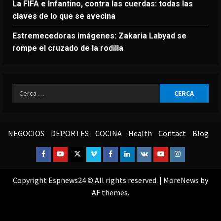
La FIFA e Infantino, contra las cuerdas: todas las
claves de lo que se avecina
Estremecedoras imágenes: Zakaria Labyad se
rompe el cruzado de la rodilla
Ricerca
per:
NEGOCIOS
DEPORTES
COCINA
Health
Contact
Blog
Facebook
Youtube
Twitter
Vimeo
Facebook
Linkedin
VK
Youtube
Instagram
Copyright Espnews24 © All rights reserved.
|
MoreNews
by
AF themes.