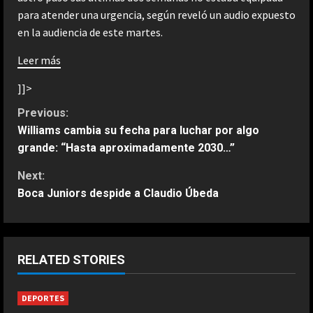
para atender una urgencia, según reveló un audio expuesto
en la audiencia de este martes.
Leer más
]]>
C
Previous:
Williams cambia su fecha para luchar por algo
o
grande: “Hasta aproximadamente 2030…”
n
Next:
Boca Juniors despide a Claudio Úbeda
t
i
ESPAÑA
n
RELATED STORIES
La peor derrota de Infantino: la FIFA
da marcha atrás a su plan de
u
DEPORTES
privatizar el Mundial