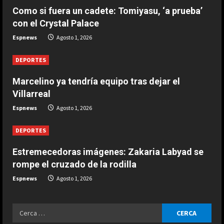
2
e
Agosto 1, 2026
Como si fuera un cadete: Tomiyasu, ‘a prueba’
con el Crystal Palace
ESPAÑA
R
Mentalidad de campeón: el
Espnews
Agosto 1, 2026
llamativo mensaje de Jódar tras su
e
exhibición frente a Musetti: “Tengo
DEPORTES
a
mucho…”
3
Marcelino ya tendría equipo tras dejar el
Agosto 1, 2026
d
ESPAÑA
Villarreal
La ‘amenaza’ de unos de las
i
Espnews
Agosto 1, 2026
promesas de Ferrari: “No voy a
desperdiciar mis mejores años”
n
DEPORTES
4
Agosto 1, 2026
g
Estremecedoras imágenes: Zakaria Labyad se
ESPAÑA
rompe el cruzado de la rodilla
Últimas noticias | 01 agosto 2026 –
Espnews
Agosto 1, 2026
Mediodía
Agosto 1, 2026
5
Ricerca
ESPAÑA
per: