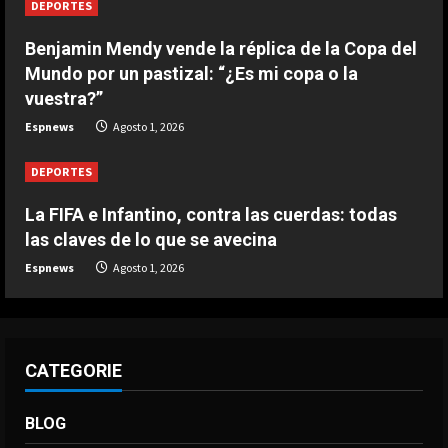
DEPORTES
DEPORTES
Estremecedoras imágenes: Zakaria
Benjamin Mendy vende la réplica de la Copa del
Labyad se rompe el cruzado de la
Mundo por un pastizal: “¿Es mi copa o la
rodilla
vuestra?”
4
Agosto 1, 2026
Espnews
Agosto 1, 2026
DEPORTES
La FIFA e Infantino, contra las
DEPORTES
cuerdas: todas las claves de lo que
se avecina
La FIFA e Infantino, contra las cuerdas: todas
5
las claves de lo que se avecina
Agosto 1, 2026
Espnews
Agosto 1, 2026
CATEGORIE
BLOG