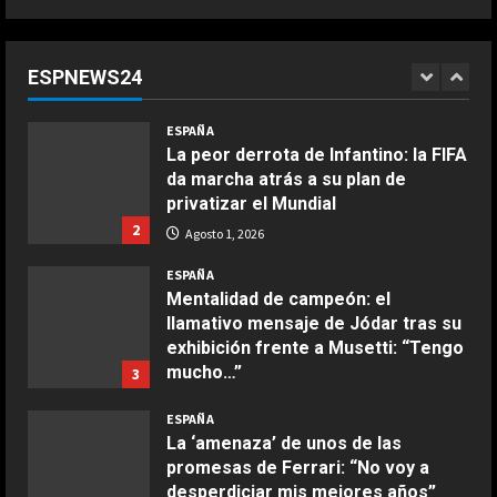
Un piloto de Ducati confiesa el
momento que descubrió el
potencial de Márquez: “Sería
ESPNEWS24
imparable…”
1
COCINA
Agosto 1, 2026
ESPAÑA
Ensalada de espinacas deliciosa
La peor derrota de Infantino: la FIFA
Maggio 28, 2026
da marcha atrás a su plan de
2
privatizar el Mundial
2
Agosto 1, 2026
COCINA
Boquerones fritos en freidora de
ESPAÑA
aire
Mentalidad de campeón: el
llamativo mensaje de Jódar tras su
Aprile 24, 2026
3
exhibición frente a Musetti: “Tengo
mucho…”
3
COCINA
Agosto 1, 2026
ESPAÑA
Buñuelos de alcachofas
La ‘amenaza’ de unos de las
Aprile 5, 2026
promesas de Ferrari: “No voy a
4
desperdiciar mis mejores años”