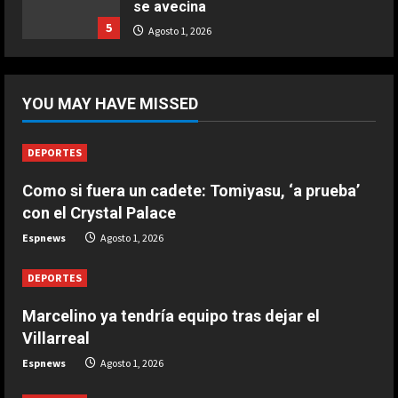
se avecina
Ternera guisada con senderuelas
5
Agosto 1, 2026
Marzo 20, 2026
5
DEPORTES
Como si fuera un cadete: Tomiyasu,
YOU MAY HAVE MISSED
‘a prueba’ con el Crystal Palace
Agosto 1, 2026
1
DEPORTES
DEPORTES
Como si fuera un cadete: Tomiyasu, ‘a prueba’
Benjamin Mendy vende la réplica de
con el Crystal Palace
la Copa del Mundo por un pastizal:
“¿Es mi copa o la vuestra?”
Espnews
Agosto 1, 2026
2
Agosto 1, 2026
DEPORTES
DEPORTES
Marcelino ya tendría equipo tras dejar el
Marcelino ya tendría equipo tras
Villarreal
dejar el Villarreal
Espnews
Agosto 1, 2026
Agosto 1, 2026
3