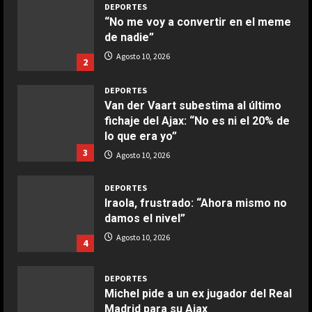
DEPORTES
“No me voy a convertir en el meme
de nadie”
COCINA
Ensalada de espinacas deliciosa
Agosto 10, 2026
2
Maggio 28, 2026
2
DEPORTES
Van der Vaart subestima al último
fichaje del Ajax: “No es ni el 20% de
COCINA
lo que era yo”
Boquerones fritos en freidora de
3
aire
Agosto 10, 2026
Aprile 24, 2026
3
DEPORTES
Iraola, frustrado: “Ahora mismo no
damos el nivel”
COCINA
Buñuelos de alcachofas
Agosto 10, 2026
4
Aprile 5, 2026
4
DEPORTES
Michel pide a un ex jugador del Real
Madrid para su Ajax
COCINA