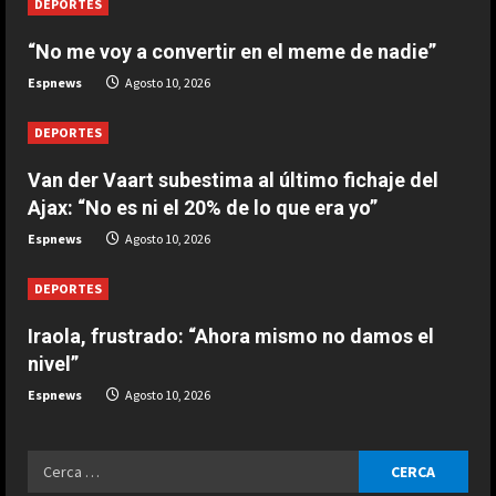
DEPORTES
2
Agosto 10, 2026
e
“No me voy a convertir en el meme de nadie”
ESPAÑA
¿Llegará Christian Horner a Aston
R
Espnews
Agosto 10, 2026
Martin? Los “retoques” que prevé
Newey en el equipo de Alonso
e
DEPORTES
3
Agosto 10, 2026
a
Van der Vaart subestima al último fichaje del
ESPAÑA
Ajax: “No es ni el 20% de lo que era yo”
La incredulidad de Espargaró ante
d
Espnews
Agosto 10, 2026
la actuación de Márquez en
i
Silverstone: “No es el Marc que
DEPORTES
conocemos”
4
n
Agosto 10, 2026
Iraola, frustrado: “Ahora mismo no damos el
ESPAÑA
g
nivel”
UEFA, Concacaf y AFC unen fuerzas
contra Infantino y ponen en jaque a
Espnews
Agosto 10, 2026
la cúpula de la FIFA por su “traición”
al fútbol
5
Ricerca
Agosto 10, 2026
ESPAÑA
per: