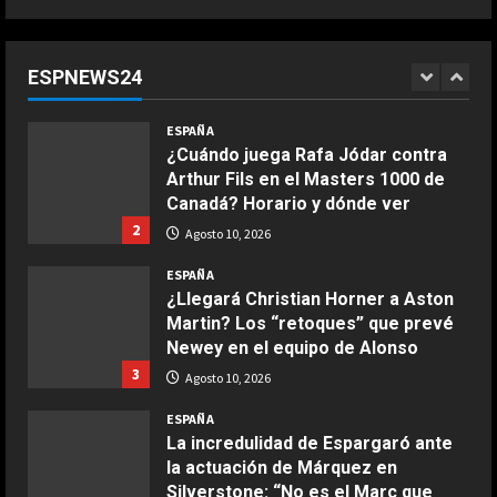
La dura confesión de Bagnaia tras
un nuevo desastre en Silverstone:
“No quiero volver a vivir…”
ESPNEWS24
1
Agosto 10, 2026
COCINA
ESPAÑA
Ensalada de espinacas deliciosa
¿Cuándo juega Rafa Jódar contra
Maggio 28, 2026
Arthur Fils en el Masters 1000 de
2
Canadá? Horario y dónde ver
2
Agosto 10, 2026
COCINA
Boquerones fritos en freidora de
ESPAÑA
aire
¿Llegará Christian Horner a Aston
Martin? Los “retoques” que prevé
Aprile 24, 2026
3
Newey en el equipo de Alonso
3
Agosto 10, 2026
COCINA
ESPAÑA
Buñuelos de alcachofas
La incredulidad de Espargaró ante
Aprile 5, 2026
la actuación de Márquez en
4
Silverstone: “No es el Marc que