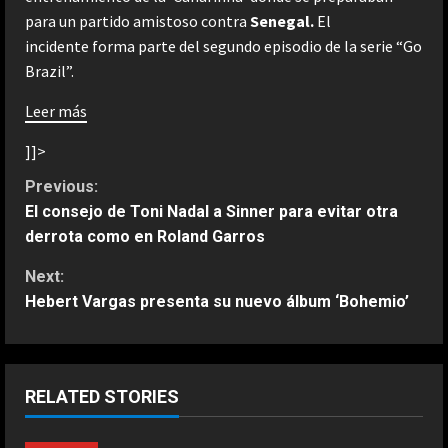
para un partido amistoso contra
Senegal.
El
incidente forma parte del segundo episodio de la serie “Go
Brazil”.
Leer más
]]>
C
Previous:
El consejo de Toni Nadal a Sinner para evitar otra
o
derrota como en Roland Garros
n
Next:
Hebert Vargas presenta su nuevo álbum ‘Bohemio’
t
i
ESPAÑA
¿Cuándo juega Rafa Jódar contra
n
RELATED STORIES
Arthur Fils en el Masters 1000 de
Canadá? Horario y dónde ver
u