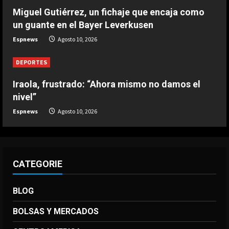
Miguel Gutiérrez, un fichaje que encaja como
DEPORTES
Iraola, frustrado: “Ahora mismo no
un guante en el Bayer Leverkusen
damos el nivel”
Espnews
Agosto 10, 2026
Agosto 10, 2026
4
DEPORTES
DEPORTES
Iraola, frustrado: “Ahora mismo no damos el
Michel pide a un ex jugador del Real
nivel”
Madrid para su Ajax
Espnews
Agosto 10, 2026
Agosto 10, 2026
5
CATEGORIE
BLOG
BOLSAS Y MERCADOS