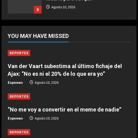
Ternera guisada con senderuelas
Agosto 10, 2026
5
Marzo 20, 2026
5
DEPORTES
Miguel Gutiérrez, un fichaje que
YOU MAY HAVE MISSED
encaja como un guante en el Bayer
Leverkusen
1
Agosto 10, 2026
DEPORTES
Van der Vaart subestima al último fichaje del
DEPORTES
“No me voy a convertir en el meme
Ajax: “No es ni el 20% de lo que era yo”
de nadie”
Espnews
Agosto 10, 2026
Agosto 10, 2026
2
DEPORTES
DEPORTES
Van der Vaart subestima al último
“No me voy a convertir en el meme de nadie”
fichaje del Ajax: “No es ni el 20% de
Espnews
Agosto 10, 2026
lo que era yo”
3
Agosto 10, 2026
DEPORTES