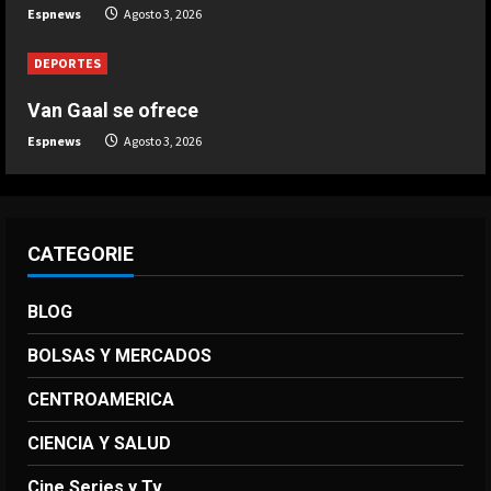
Espnews
Agosto 3, 2026
Agosto 3, 2026
4
DEPORTES
DEPORTES
Van Gaal se ofrece
Un árbitro deja el partido tras
Espnews
Agosto 3, 2026
recibir un insulto racista en Brasil
Agosto 3, 2026
5
CATEGORIE
BLOG
BOLSAS Y MERCADOS
CENTROAMERICA
CIENCIA Y SALUD
Cine Series y Tv