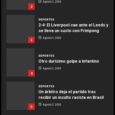
Agosto 3, 2026
Ensalada de espinacas deliciosa
2
Maggio 28, 2026
2
DEPORTES
2-4: El Liverpool cae ante el Leeds y
COCINA
se lleva un susto con Frimpong
Boquerones fritos en freidora de
Agosto 3, 2026
3
aire
Aprile 24, 2026
3
DEPORTES
Otro durísimo golpe a Infantino
COCINA
Agosto 3, 2026
Buñuelos de alcachofas
4
Aprile 5, 2026
4
DEPORTES
Un árbitro deja el partido tras
recibir un insulto racista en Brasil
COCINA
Ternera guisada con senderuelas
Agosto 3, 2026
5
Marzo 20, 2026