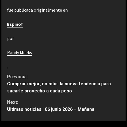
fue publicada originalmente en
Espinof
por
Randy Meeks
.
C
Previous:
Comprar mejor, no más: la nueva tendencia para
o
sacarle provecho a cada peso
n
Next:
Últimas noticias | 06 junio 2026 – Mañana
t
i