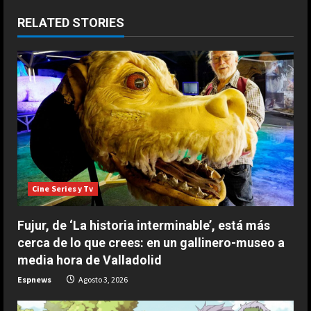
n
RELATED STORIES
u
e
R
e
a
Cine Series y Tv
d
Fujur, de ‘La historia interminable’, está más
i
cerca de lo que crees: en un gallinero-museo a
n
media hora de Valladolid
Espnews
Agosto 3, 2026
g