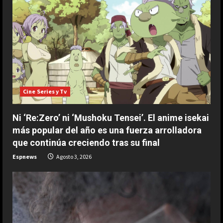
Cine Series y Tv
Ni ‘Re:Zero’ ni ‘Mushoku Tensei’. El anime isekai
más popular del año es una fuerza arrolladora
que continúa creciendo tras su final
ESPAÑA
Espnews
Agosto 3, 2026
Un exjefe de F1 señala el origen de
los problemas de Aston Martin:
“Hay que irse cinco años atrás”
2
Agosto 3, 2026
ESPAÑA