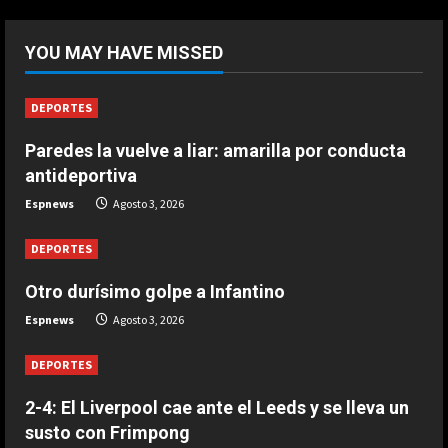
5
DEPORTES
Paredes la vuelve a liar: amarilla
YOU MAY HAVE MISSED
por conducta antideportiva
Agosto 3, 2026
1
DEPORTES
Paredes la vuelve a liar: amarilla por conducta
DEPORTES
antideportiva
Van Gaal se ofrece
Espnews
Agosto 3, 2026
Agosto 3, 2026
2
DEPORTES
DEPORTES
Otro durísimo golpe a Infantino
2-4: El Liverpool cae ante el Leeds y
Espnews
Agosto 3, 2026
se lleva un susto con Frimpong
Agosto 3, 2026
3
DEPORTES
2-4: El Liverpool cae ante el Leeds y se lleva un
DEPORTES
susto con Frimpong
Otro durísimo golpe a Infantino