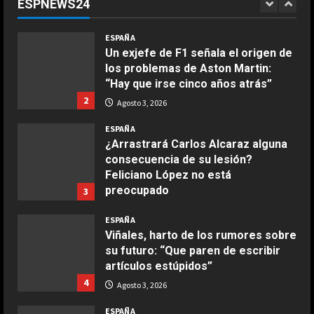
ESPNEWS24
1
Agosto 3, 2026
COCINA
ESPAÑA
Ensalada de espinacas deliciosa
Un exjefe de F1 señala el origen de
Maggio 28, 2026
los problemas de Aston Martin:
2
“Hay que irse cinco años atrás”
2
Agosto 3, 2026
COCINA
Boquerones fritos en freidora de
ESPAÑA
aire
¿Arrastrará Carlos Alcaraz alguna
consecuencia de su lesión?
Aprile 24, 2026
3
Feliciano López no está
preocupado
3
COCINA
Agosto 3, 2026
ESPAÑA
Buñuelos de alcachofas
Viñales, harto de los rumores sobre
Aprile 5, 2026
su futuro: “Que paren de escribir
4
artículos estúpidos”
4
Agosto 3, 2026
COCINA
ESPAÑA