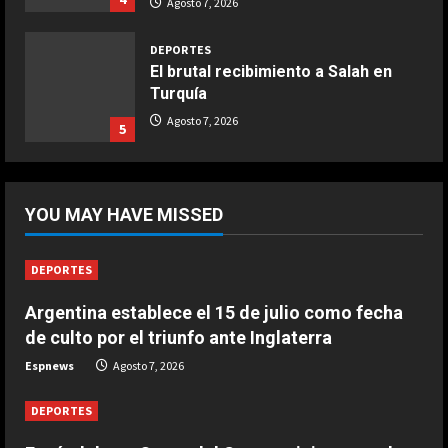
Agosto 7, 2026
Aprile 5, 2026
4
DEPORTES
El brutal recibimiento a Salah en
Turquía
COCINA
Ternera guisada con senderuelas
Agosto 7, 2026
5
Marzo 20, 2026
5
DEPORTES
Riqui Puig, a un paso
YOU MAY HAVE MISSED
Agosto 7, 2026
1
DEPORTES
DEPORTES
Argentina establece el 15 de julio como fecha
Enamoró y llevó al Girona a
de culto por el triunfo ante Inglaterra
Champions y ahora se va al Como
de Cesc Fàbregas
Espnews
Agosto 7, 2026
2
Agosto 7, 2026
DEPORTES
DEPORTES