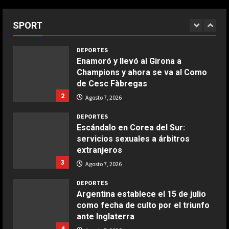
5
Riqui Puig, a un paso
COCINA
Agosto 7, 2026
Ensalada de habas y alcachofas con
Agosto 7, 2026
SPORT
1
langostinos
Giugno 20, 2026
1
DEPORTES
Enamoró y llevó al Girona a
Champions y ahora se va al Como
COCINA
de Cesc Fàbregas
Ensalada de espinacas deliciosa
2
Agosto 7, 2026
Maggio 28, 2026
2
DEPORTES
Escándalo en Corea del Sur:
servicios sexuales a árbitros
COCINA
extranjeros
Boquerones fritos en freidora de
3
aire
Agosto 7, 2026
Aprile 24, 2026
3
DEPORTES
Argentina establece el 15 de julio
como fecha de culto por el triunfo
COCINA
ante Inglaterra
Buñuelos de alcachofas
4