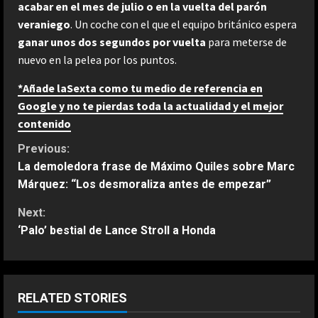
acabar en el mes de julio o en la vuelta del parón
veraniego
. Un coche con el que el equipo británico espera
ganar unos dos segundos por vuelta
para meterse de
nuevo en la pelea por los puntos.
*Añade laSexta como tu medio de referencia en
Google y no te pierdas toda la actualidad y el mejor
contenido
C
Previous:
La demoledora frase de Máximo Quiles sobre Marc
o
Márquez: “Los desmoraliza antes de empezar”
n
Next:
‘Palo’ bestial de Lance Stroll a Honda
t
i
n
RELATED STORIES