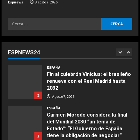
Espnews
Agosto 7, 2026
Marruecos y la primera Copa del
Mundo en tres continentes
5
Ricerca
Agosto 7, 2026
ESPAÑA
per:
¿Quién decide la sede de la final del
Mundial 2030 y cuándo se
conocerá? Las claves del pulso
ESPNEWS24
entre Madrid y Casablanca
1
COCINA
Agosto 7, 2026
ESPAÑA
Ensalada de espinacas deliciosa
Fin al culebrón Vinicius: el brasileño
Maggio 28, 2026
renueva con el Real Madrid hasta
2
2032
2
Agosto 7, 2026
COCINA
Boquerones fritos en freidora de
ESPAÑA
aire
Carmen Morodo considera la final
del Mundial 2030 “un tema de
Aprile 24, 2026
3
Estado”: “El Gobierno de España
tiene la obligación de negociar”
3