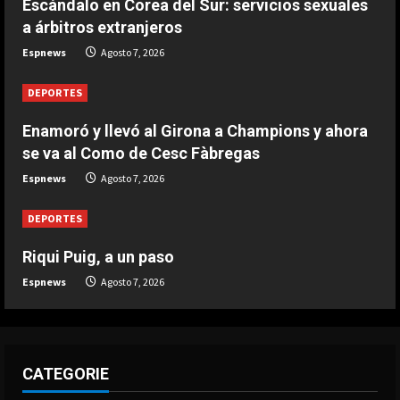
Escándalo en Corea del Sur:
Escándalo en Corea del Sur: servicios sexuales
servicios sexuales a árbitros
a árbitros extranjeros
extranjeros
Espnews
Agosto 7, 2026
3
Agosto 7, 2026
DEPORTES
DEPORTES
Argentina establece el 15 de julio
Enamoró y llevó al Girona a Champions y ahora
como fecha de culto por el triunfo
se va al Como de Cesc Fàbregas
ante Inglaterra
Espnews
Agosto 7, 2026
4
Agosto 7, 2026
DEPORTES
DEPORTES
El brutal recibimiento a Salah en
Riqui Puig, a un paso
Turquía
Espnews
Agosto 7, 2026
Agosto 7, 2026
5
CATEGORIE