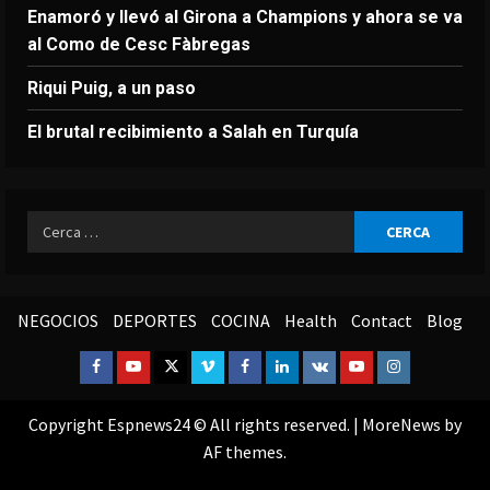
Enamoró y llevó al Girona a Champions y ahora se va
al Como de Cesc Fàbregas
Riqui Puig, a un paso
El brutal recibimiento a Salah en Turquía
Ricerca
per:
NEGOCIOS
DEPORTES
COCINA
Health
Contact
Blog
Facebook
Youtube
Twitter
Vimeo
Facebook
Linkedin
VK
Youtube
Instagram
Copyright Espnews24 © All rights reserved.
|
MoreNews
by
AF themes.