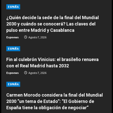
u
ESPAÑA
ESPAÑA
Fin al culebrón Vinicius: el brasileño
e
renueva con el Real Madrid hasta
¿Quién decide la sede de la final del Mundial
2032
2030 y cuándo se conocerá? Las claves del
R
2
Agosto 7, 2026
pulso entre Madrid y Casablanca
e
ESPAÑA
Espnews
Agosto 7, 2026
Carmen Morodo considera la final
a
del Mundial 2030 “un tema de
ESPAÑA
Estado”: “El Gobierno de España
d
tiene la obligación de negociar”
3
Fin al culebrón Vinicius: el brasileño renueva
con el Real Madrid hasta 2032
Agosto 7, 2026
i
ESPAÑA
Espnews
Agosto 7, 2026
Oficial: Yan Diomande, nuevo
n
jugador del Real Madrid
ESPAÑA
g
Agosto 7, 2026
4
Carmen Morodo considera la final del Mundial
2030 “un tema de Estado”: “El Gobierno de
ESPAÑA
España tiene la obligación de negociar”
Historia de un Mundial tripartito: de
España y Portugal hasta la suma de