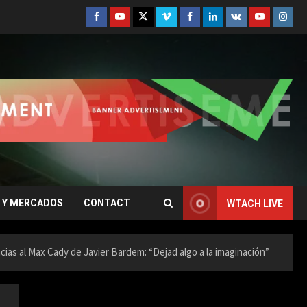
Facebook
Youtube
Twitter
Vimeo
Facebook
Linkedin
VK
Youtube
Insta
 Y MERCADOS
CONTACT
WTACH LIVE
acias al Max Cady de Javier Bardem: “Dejad algo a la imaginación”