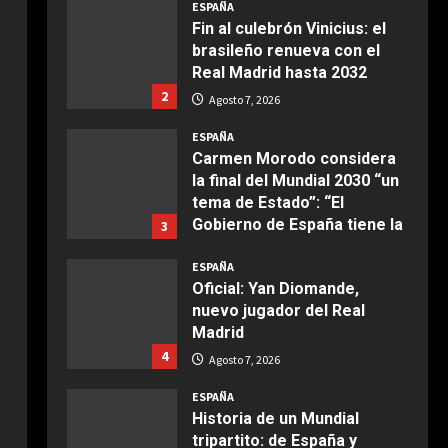
Ensalada de espinacas
Fin al culebrón Vinicius: el
deliciosa
brasileño renueva con el
Real Madrid hasta 2032
Maggio 28, 2026
2
2
Agosto 7, 2026
COCINA
ESPAÑA
Boquerones fritos en
Carmen Morodo considera
freidora de aire
la final del Mundial 2030 “un
tema de Estado”: “El
Aprile 24, 2026
3
Gobierno de España tiene la
3
obligación de negociar”
ESPAÑA
COCINA
Agosto 7, 2026
Oficial: Yan Diomande,
Buñuelos de alcachofas
nuevo jugador del Real
Aprile 5, 2026
Madrid
4
4
Agosto 7, 2026
COCINA
ESPAÑA
Ternera guisada con
Historia de un Mundial
senderuelas
tripartito: de España y
Portugal hasta la suma de
Marzo 20, 2026