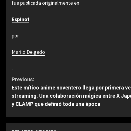
fue publicada originalmente en
Espinof
por
Mariló Delgado
.
C
Previous:
Este mítico anime noventero llega por primera ve
o
streaming. Una colaboración mágica entre X Jap
n
y CLAMP que definió toda una época
t
i