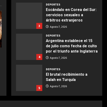
Maggio 28, 2026
2
DEPORTES
Escándalo en Corea del Sur:
servicios sexuales a
COCINA
árbitros extranjeros
Boquerones fritos en
3
freidora de aire
Agosto 7, 2026
Aprile 24, 2026
3
DEPORTES
Argentina establece el 15
de julio como fecha de culto
COCINA
por el triunfo ante Inglaterra
Buñuelos de alcachofas
4
Agosto 7, 2026
Aprile 5, 2026
4
DEPORTES
El brutal recibimiento a
COCINA
Salah en Turquía
Ternera guisada con
Agosto 7, 2026
5
senderuelas
Marzo 20, 2026
5
DEPORTES