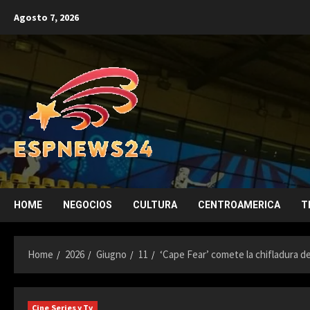
Skip
Agosto 7, 2026
to
content
HOME
NEGOCIOS
CULTURA
CENTROAMERICA
T
Home
2026
Giugno
11
‘Cape Fear’ comete la chifladura de
Cine Series y Tv