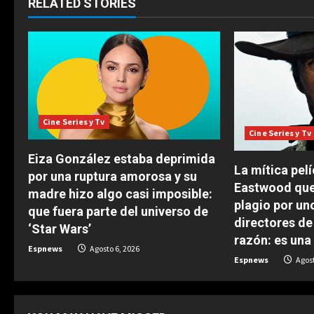
RELATED STORIES
n
u
e
R
Cine Series y Tv
Cine Series y Tv
e
Eiza González estaba deprimida
a
La mítica pelí
por una ruptura amorosa y su
Eastwood que
madre hizo algo casi imposible:
d
plagio por un
que fuera parte del universo de
directores de 
i
‘Star Wars’
razón: es una
Espnews
Agosto 6, 2026
n
Espnews
Agost
g