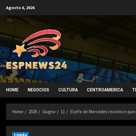
Skip
Agosto 6, 2026
to
content
HOME
NEGOCIOS
CULTURA
CENTROAMERICA
T
Home
2026
Giugno
11
El jefe de Mercedes reconoce que 
ESPAÑA