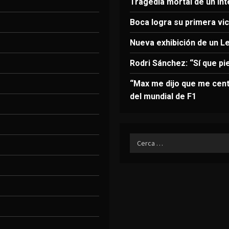
Tragedia mortal de un in
Boca logra su primera vict
Nueva exhibición de un L
Rodri Sánchez: “Sí que pi
“Max me dijo que me cent
del mundial de F1
Ricerca
per: