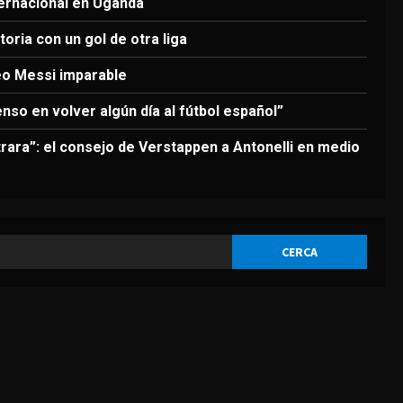
4
ternacional en Uganda
oria con un gol de otra liga
DEPORTES
La FIFA reitera su apoyo a
eo Messi imparable
Infantino pero reconoce que
“se cometieron errores”
enso en volver algún día al fútbol español”
5
Agosto 6, 2026
rara”: el consejo de Verstappen a Antonelli en medio