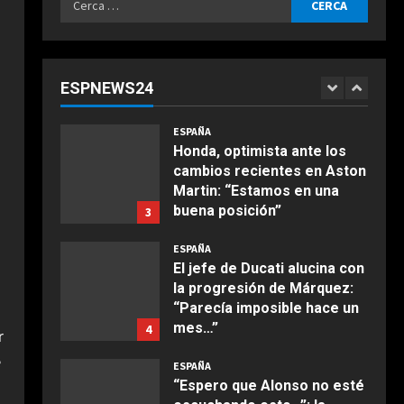
Ensalada de espinacas
ESPAÑA
per:
Agosto 6, 2026
deliciosa
“Max me dijo que me
centrara”: el consejo de
Maggio 28, 2026
2
Verstappen a Antonelli en
ESPNEWS24
medio del mundial de F1
2
COCINA
Agosto 6, 2026
Boquerones fritos en
ESPAÑA
freidora de aire
Honda, optimista ante los
cambios recientes en Aston
Aprile 24, 2026
3
Martin: “Estamos en una
buena posición”
3
COCINA
Agosto 6, 2026
ESPAÑA
Buñuelos de alcachofas
El jefe de Ducati alucina con
Aprile 5, 2026
la progresión de Márquez:
4
“Parecía imposible hace un
mes…”
4
r
COCINA
Agosto 6, 2026
e
Ternera guisada con
ESPAÑA
senderuelas
“Espero que Alonso no esté