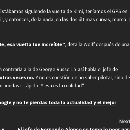
 “Estábamos siguiendo la vuelta de Kimi, teníamos el GPS en
r, y entonces, de la nada, en las dos últimas curvas, marcó l
e, esa vuelta fue increíble”
, detalla Wolff después de una
 contraria a la de George Russell. Y así habla el jefe de
 otras veces no.
Y no es cuestión de no saber pilotar, sino de
 puedas ir rápido. Y esa es la realidad”.
gle y no te pierdas toda la actualidad y el mejor
Next
 y
El jefe de Fernando Alonso se teme lo peor par