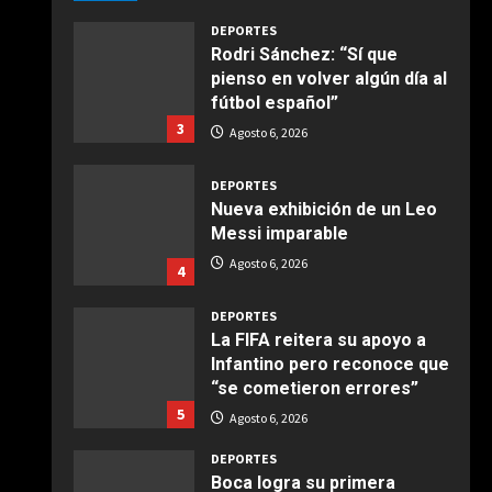
Maggio 28, 2026
2
DEPORTES
Rodri Sánchez: “Sí que
pienso en volver algún día al
COCINA
fútbol español”
Boquerones fritos en
3
freidora de aire
Agosto 6, 2026
Aprile 24, 2026
3
DEPORTES
Nueva exhibición de un Leo
Messi imparable
COCINA
Buñuelos de alcachofas
Agosto 6, 2026
4
Aprile 5, 2026
4
DEPORTES
La FIFA reitera su apoyo a
Infantino pero reconoce que
COCINA
“se cometieron errores”
Ternera guisada con
5
senderuelas
Agosto 6, 2026
Marzo 20, 2026
5
DEPORTES
Boca logra su primera