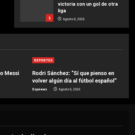
victoria con un gol de otra
liga
1
Agosto 6, 2026
DEPORTES
Tragedia mortal de un
internacional en Uganda
Agosto 6, 2026
2
DEPORTES
DEPORTES
eo Messi
Rodri Sánchez: “Sí que pienso en
Rodri Sánchez: “Sí que
volver algún día al fútbol español”
pienso en volver algún día al
fútbol español”
Espnews
Agosto 6, 2026
3
Agosto 6, 2026
DEPORTES
Nueva exhibición de un Leo
Messi imparable
Agosto 6, 2026