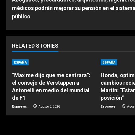
o
médicos podrán mejorar su pensión en el sistem
n
público
t
i
RELATED STORIES
n
ESPAÑA
ESPAÑA
u
“Max me dijo que me centrara”:
Honda, optimi
e
el consejo de Verstappen a
cambios reci
Antonelli en medio del mundial
Martin: “Est
R
de F1
posición”
e
Espnews
Agosto 6, 2026
Espnews
Agost
a
d