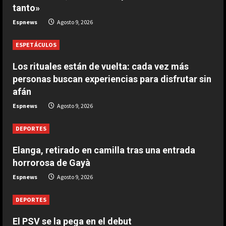
s
tanto»
anos
Espnews
Agosto 9, 2026
Agosto 9,
26
ESPETÁCULOS
Los rituales están de vuelta: cada vez más
personas buscan experiencias para disfrutar sin
afán
Espnews
Agosto 9, 2026
DEPORTES
Elanga, retirado en camilla tras una entrada
horrorosa de Gayà
Espnews
Agosto 9, 2026
DEPORTES
El PSV se la pega en el debut