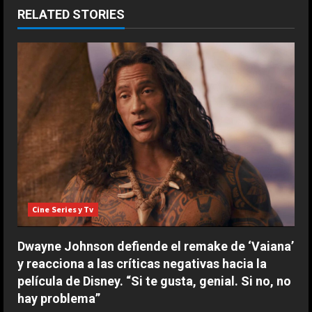
e
RELATED STORIES
R
e
a
d
i
n
g
Cine Series y Tv
Dwayne Johnson defiende el remake de ‘Vaiana’
y reacciona a las críticas negativas hacia la
película de Disney. “Si te gusta, genial. Si no, no
hay problema”