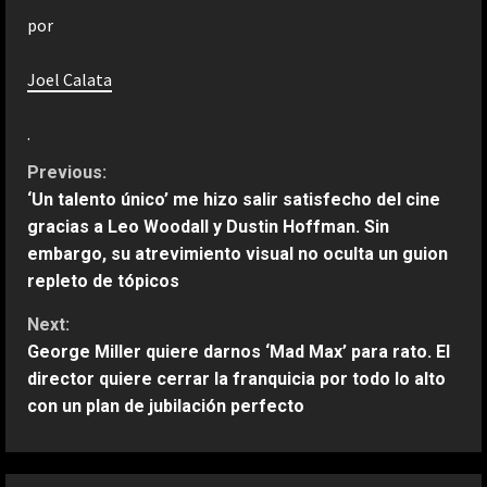
por
Joel Calata
.
C
Previous:
‘Un talento único’ me hizo salir satisfecho del cine
o
gracias a Leo Woodall y Dustin Hoffman. Sin
embargo, su atrevimiento visual no oculta un guion
n
repleto de tópicos
t
Next:
George Miller quiere darnos ‘Mad Max’ para rato. El
i
director quiere cerrar la franquicia por todo lo alto
n
con un plan de jubilación perfecto
u