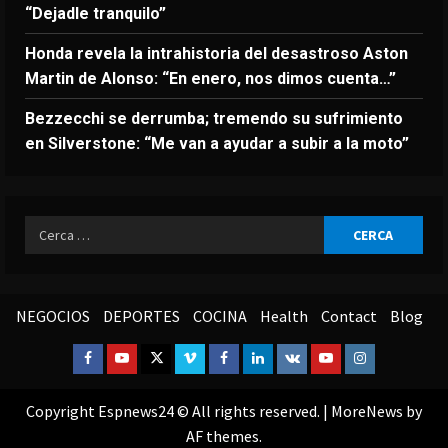
“Dejadle tranquilo”
Honda revela la intrahistoria del desastroso Aston
Martin de Alonso: “En enero, nos dimos cuenta…”
Bezzecchi se derrumba; tremendo su sufrimiento
en Silverstone: “Me van a ayudar a subir a la moto”
Ricerca
per:
NEGOCIOS
DEPORTES
COCINA
Health
Contact
Blog
Facebook
Youtube
Twitter
Vimeo
Facebook
Linkedin
VK
Youtube
Instagram
Copyright Espnews24 © All rights reserved.
|
MoreNews
by
AF themes.