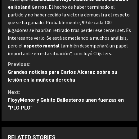
en Roland Garros
. El hecho de haber terminado el
partido y no haber cedido la victoria demuestra el respeto
que se ha ganado. Probablemente, 99 de cada 100
jugadores se habrían retirado tras perder ese tercer set. Es
interesante verlo. Se está sometiendo a muchos análisis,
pero el
aspecto mental
también desempeñará un papel
importante en esta situación”, concluyó Clijsters.
C
Previous:
Grandes noticias para Carlos Alcaraz sobre su
o
lesión en la muñeca derecha
n
Next:
FloyyMenor y Gabito Ballesteros unen fuerzas en
t
“PLO PLO”
i
n
RELATED STORIES