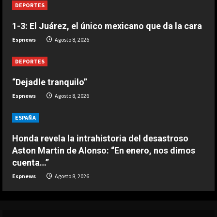
Agosto 8, 2026
DEPORTES
2
1-3: El Juárez, el único mexicano que da la cara
DEPORTES
Espnews
Agosto 8, 2026
“El Barça estaba detrás y Deco vino
a verle”
DEPORTES
Agosto 8, 2026
3
“Dejadle tranquilo”
DEPORTES
Espnews
Agosto 8, 2026
El anuncio de Van Bommel, nuevo
seleccionador de Bélgica, sobre
ESPAÑA
Courtois
4
Agosto 8, 2026
Honda revela la intrahistoria del desastroso
Aston Martin de Alonso: “En enero, nos dimos
DEPORTES
cuenta…”
Los 7 segundos más virales: Víctor
Espnews
Agosto 8, 2026
Muñoz ya enamora en Liverpool
Agosto 8, 2026
5