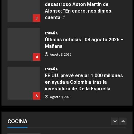
desastroso Aston Martin de
Aprile 24, 2026
3
Alonso: “En enero, nos dimos
cuenta…”
3
COCINA
Agosto 8, 2026
Buñuelos de alcachofas
ESPAÑA
Últimas noticias | 08 agosto 2026 –
Aprile 5, 2026
4
Mañana
Agosto 8, 2026
4
COCINA
ESPAÑA
Ternera guisada con senderuelas
EE.UU. prevé enviar 1.000 millones
Marzo 20, 2026
en ayuda a Colombia tras la
5
investidura de De la Espriella
5
Agosto 8, 2026
COCINA
Ensalada de habas y alcachofas con
ESPAÑA
langostinos
“Chicos con un par de huevos en la
COCINA
liga femenina”: dos ‘trumpistas’ ex
Giugno 20, 2026
1
de la NBA se mofan de la WNBA al
DEPORTES