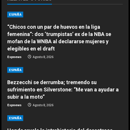
u
ESPAÑA
e
ESPAÑA
“Chicos con un par de huevos en la liga
R
Bezzecchi se derrumba; tremendo
femenina”: dos ‘trumpistas’ ex de la NBA se
su sufrimiento en Silverstone: “Me
e
mofan de la WNBA al declararse mujeres y
van a ayudar a subir a la moto”
elegibles en el draft
2
a
Agosto 8, 2026
Espnews
Agosto 8, 2026
ESPAÑA
d
Honda revela la intrahistoria del
ESPAÑA
desastroso Aston Martin de
i
Bezzecchi se derrumba; tremendo su
Alonso: “En enero, nos dimos
n
cuenta…”
3
sufrimiento en Silverstone: “Me van a ayudar a
subir a la moto”
Agosto 8, 2026
g
ESPAÑA
Espnews
Agosto 8, 2026
Últimas noticias | 08 agosto 2026 –
Mañana
ESPAÑA
Agosto 8, 2026
4