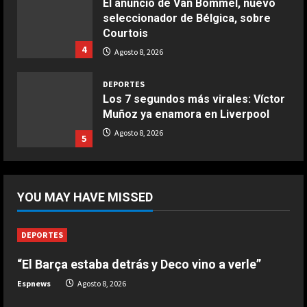
El anuncio de Van Bommel, nuevo
seleccionador de Bélgica, sobre
COCINA
Courtois
Buñuelos de alcachofas
4
Agosto 8, 2026
Aprile 5, 2026
4
DEPORTES
Los 7 segundos más virales: Víctor
Muñoz ya enamora en Liverpool
COCINA
Ternera guisada con senderuelas
Agosto 8, 2026
5
Marzo 20, 2026
5
DEPORTES
“Dejadle tranquilo”
YOU MAY HAVE MISSED
Agosto 8, 2026
1
DEPORTES
“El Barça estaba detrás y Deco vino a verle”
DEPORTES
1-3: El Juárez, el único mexicano
Espnews
Agosto 8, 2026
que da la cara