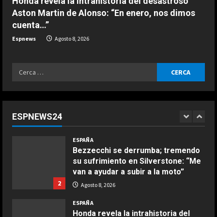
Honda revela la intrahistoria del desastroso
Aston Martin de Alonso: “En enero, nos dimos
ESPAÑA
cuenta…”
EE.UU. prevé enviar 1.000 millones
en ayuda a Colombia tras la
Espnews
Agosto 8, 2026
investidura de De la Espriella
5
Agosto 8, 2026
Ricerca
ESPAÑA
per:
“Chicos con un par de huevos en la
liga femenina”: dos ‘trumpistas’ ex
de la NBA se mofan de la WNBA al
ESPNEWS24
declararse mujeres y elegibles en
1
el draft
COCINA
ESPAÑA
Ensalada de espinacas deliciosa
Agosto 8, 2026
Bezzecchi se derrumba; tremendo
Maggio 28, 2026
su sufrimiento en Silverstone: “Me
2
van a ayudar a subir a la moto”
2
Agosto 8, 2026
COCINA
Boquerones fritos en freidora de
ESPAÑA
aire
Honda revela la intrahistoria del