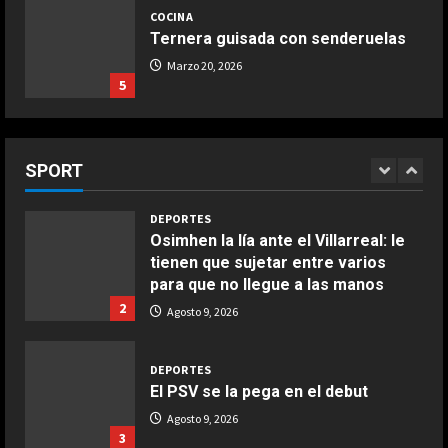
nuevo ‘dardo’ de Mercedes en la
al Chelsea de Xabi Alonso tras dos
COCINA
pelea por el Mundial
derrotas
Ternera guisada con senderuelas
5
5
Agosto 9, 2026
Agosto 9, 2026
Marzo 20, 2026
5
DEPORTES
¡De locos!: un aficionado salta al
COCINA
campo para agredir a los jugadores
Ensalada de habas y alcachofas con
tras un penalti
SPORT
langostinos
1
Agosto 9, 2026
Giugno 20, 2026
1
DEPORTES
Osimhen la lía ante el Villarreal: le
tienen que sujetar entre varios
COCINA
para que no llegue a las manos
Ensalada de espinacas deliciosa
2
Agosto 9, 2026
Maggio 28, 2026
2
DEPORTES
COCINA
El PSV se la pega en el debut
Boquerones fritos en freidora de
Agosto 9, 2026
aire
3