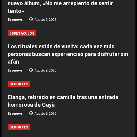
nuevo álbum, «No me arrepiento de sentir
tienen que sujetar entre varios
tanto»
para que no llegue a las manos
2
Espnews
Agosto 9, 2026
Agosto 9, 2026
ESPETÁCULOS
DEPORTES
El PSV se la pega en el debut
Los rituales están de vuelta: cada vez más
Agosto 9, 2026
personas buscan experiencias para disfrutar sin
3
afán
Espnews
Agosto 9, 2026
DEPORTES
Elanga, retirado en camilla tras una
DEPORTES
entrada horrorosa de Gayà
Agosto 9, 2026
Elanga, retirado en camilla tras una entrada
4
horrorosa de Gayà
DEPORTES
Espnews
Agosto 9, 2026
3-0: Joao Pedro guía con un doblete
al Chelsea de Xabi Alonso tras dos
DEPORTES
derrotas