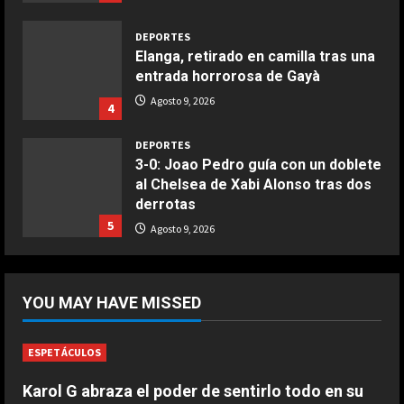
Aprile 24, 2026
3
DEPORTES
Elanga, retirado en camilla tras una
COCINA
entrada horrorosa de Gayà
Buñuelos de alcachofas
Agosto 9, 2026
4
Aprile 5, 2026
4
DEPORTES
3-0: Joao Pedro guía con un doblete
al Chelsea de Xabi Alonso tras dos
COCINA
derrotas
Ternera guisada con senderuelas
5
Agosto 9, 2026
Marzo 20, 2026
5
DEPORTES
¡De locos!: un aficionado salta al
YOU MAY HAVE MISSED
campo para agredir a los jugadores
tras un penalti
1
Agosto 9, 2026
ESPETÁCULOS
DEPORTES
Karol G abraza el poder de sentirlo todo en su
Osimhen la lía ante el Villarreal: le