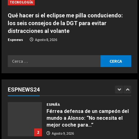
ESPAÑA
TECNOLOGÍA
“Ferrari no para de quejarse”:
nuevo ‘dardo’ de Mercedes en la
Qué hacer si el eclipse me pilla conduciendo:
pelea por el Mundial
los seis consejos de la DGT para evitar
5
Agosto 9, 2026
distracciones al volante
Espnews
Agosto 8, 2026
ESPAÑA
Dura confesión de un campeón del
mundo: “No quiero faltarle al
Ricerca
respeto a Rossi, pero lo cierto es
per:
que Márquez…”
1
Agosto 9, 2026
ESPAÑA
Férrea defensa de un campeón del
ESPNEWS24
mundo a Alonso: “No necesita el
COCINA
mejor coche para…”
Ensalada de espinacas deliciosa
2
Agosto 9, 2026
Maggio 28, 2026
2
ESPAÑA
Aprilia resucita en Silverstone:
COCINA
golpe en la mesa de Martín y ‘bajón’