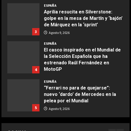
Boquerones fritos en freidora de
de Márquez en la ‘sprint’
aire
3
Agosto 9, 2026
Aprile 24, 2026
3
ESPAÑA
El casco inspirado en el Mundial de
la Selección Española que ha
COCINA
estrenado Raúl Fernández en
Buñuelos de alcachofas
MotoGP
4
Aprile 5, 2026
Agosto 9, 2026
4
ESPAÑA
“Ferrari no para de quejarse”:
nuevo ‘dardo’ de Mercedes en la
COCINA
pelea por el Mundial
Ternera guisada con senderuelas
5
Agosto 9, 2026
Marzo 20, 2026
5
ESPAÑA
Dura confesión de un campeón del
COCINA
mundo: “No quiero faltarle al
Ensalada de habas y alcachofas con
respeto a Rossi, pero lo cierto es
langostinos
que Márquez…”
1
Giugno 20, 2026