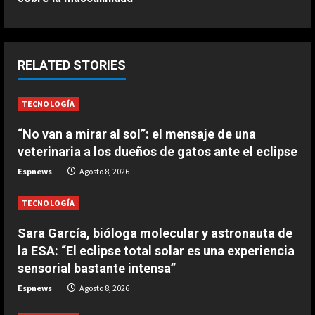
i
n
ESPAÑA
Férrea defensa de un campeón del
u
RELATED STORIES
mundo a Alonso: “No necesita el
e
mejor coche para…”
TECNOLOGÍA
2
Agosto 9, 2026
R
“No van a mirar al sol”: el mensaje de una
ESPAÑA
e
Aprilia resucita en Silverstone:
veterinaria a los dueños de gatos ante el eclipse
golpe en la mesa de Martín y ‘bajón’
Espnews
Agosto 8, 2026
a
de Márquez en la ‘sprint’
3
Agosto 9, 2026
TECNOLOGÍA
d
ESPAÑA
Sara García, bióloga molecular y astronauta de
i
El casco inspirado en el Mundial de
la ESA: “El eclipse total solar es una experiencia
la Selección Española que ha
n
sensorial bastante intensa”
estrenado Raúl Fernández en
MotoGP
4
Espnews
Agosto 8, 2026
g
Agosto 9, 2026