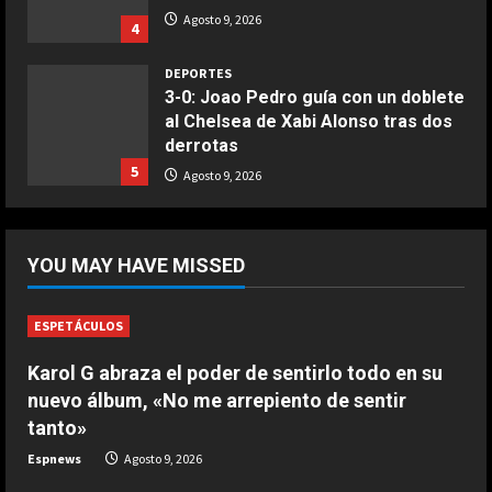
Buñuelos de alcachofas
Agosto 9, 2026
4
Aprile 5, 2026
4
DEPORTES
3-0: Joao Pedro guía con un doblete
al Chelsea de Xabi Alonso tras dos
COCINA
derrotas
Ternera guisada con senderuelas
5
Agosto 9, 2026
Marzo 20, 2026
5
DEPORTES
¡De locos!: un aficionado salta al
YOU MAY HAVE MISSED
campo para agredir a los jugadores
tras un penalti
1
Agosto 9, 2026
ESPETÁCULOS
DEPORTES
Karol G abraza el poder de sentirlo todo en su
Osimhen la lía ante el Villarreal: le
nuevo álbum, «No me arrepiento de sentir
tienen que sujetar entre varios
tanto»
para que no llegue a las manos
2
Espnews
Agosto 9, 2026
Agosto 9, 2026