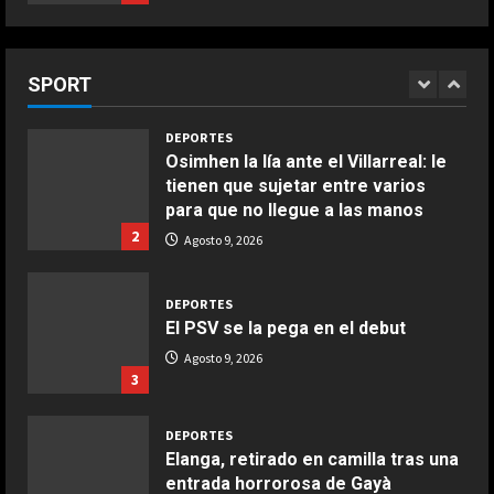
pelea por el Mundial
¡De locos!: un aficionado salta al
5
Agosto 9, 2026
campo para agredir a los jugadores
COCINA
tras un penalti
Ensalada de habas y alcachofas con
SPORT
1
langostinos
Agosto 9, 2026
Giugno 20, 2026
1
DEPORTES
Osimhen la lía ante el Villarreal: le
tienen que sujetar entre varios
COCINA
para que no llegue a las manos
Ensalada de espinacas deliciosa
2
Agosto 9, 2026
Maggio 28, 2026
2
DEPORTES
El PSV se la pega en el debut
COCINA
Boquerones fritos en freidora de
Agosto 9, 2026
3
aire
Aprile 24, 2026
3
DEPORTES
Elanga, retirado en camilla tras una
entrada horrorosa de Gayà
COCINA