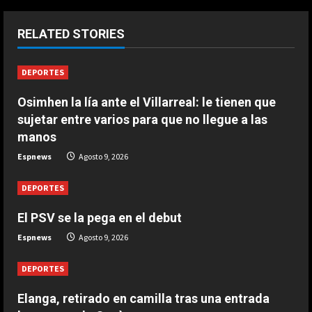
n
ESPAÑA
RELATED STORIES
Férrea defensa de un campeón del
u
mundo a Alonso: “No necesita el
DEPORTES
e
mejor coche para…”
2
Agosto 9, 2026
Osimhen la lía ante el Villarreal: le tienen que
R
sujetar entre varios para que no llegue a las
ESPAÑA
e
Aprilia resucita en Silverstone:
manos
golpe en la mesa de Martín y ‘bajón’
Espnews
Agosto 9, 2026
a
de Márquez en la ‘sprint’
3
Agosto 9, 2026
DEPORTES
d
ESPAÑA
El PSV se la pega en el debut
i
El casco inspirado en el Mundial de
Espnews
Agosto 9, 2026
la Selección Española que ha
n
estrenado Raúl Fernández en
DEPORTES
MotoGP
4
g
Agosto 9, 2026
Elanga, retirado en camilla tras una entrada
ESPAÑA