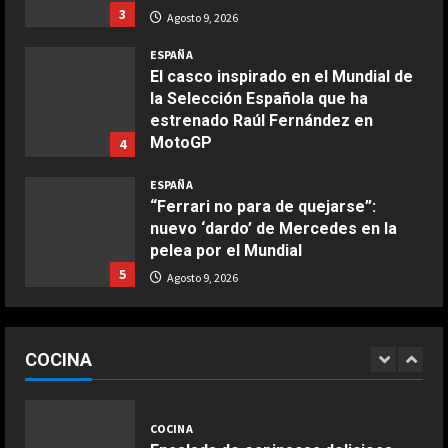
3
Agosto 9, 2026
COCINA
ESPAÑA
Buñuelos de alcachofas
El casco inspirado en el Mundial de
Aprile 5, 2026
la Selección Española que ha
4
estrenado Raúl Fernández en
MotoGP
4
COCINA
Agosto 9, 2026
ESPAÑA
Ternera guisada con senderuelas
“Ferrari no para de quejarse”:
Marzo 20, 2026
nuevo ‘dardo’ de Mercedes en la
5
pelea por el Mundial
5
Agosto 9, 2026
COCINA
Ensalada de habas y alcachofas con
ESPAÑA
langostinos
Dura confesión de un campeón del
COCINA
mundo: “No quiero faltarle al
Giugno 20, 2026
1
DEPORTES
respeto a Rossi, pero lo cierto es
Osimhen la lía ante el Villarreal: le
que Márquez…”
1
tienen que sujetar entre varios
COCINA
Agosto 9, 2026
para que no llegue a las manos
ESPAÑA