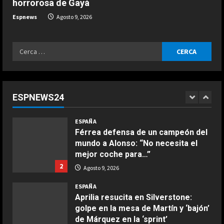
horrorosa de Gayà
“Ferrari no para de quejarse”:
nuevo ‘dardo’ de Mercedes en la
Espnews
Agosto 9, 2026
pelea por el Mundial
5
Agosto 9, 2026
Ricerca
ESPAÑA
per:
Dura confesión de un campeón del
mundo: “No quiero faltarle al
respeto a Rossi, pero lo cierto es
ESPNEWS24
que Márquez…”
1
COCINA
Agosto 9, 2026
ESPAÑA
Ensalada de espinacas deliciosa
Férrea defensa de un campeón del
Maggio 28, 2026
mundo a Alonso: “No necesita el
2
mejor coche para…”
2
Agosto 9, 2026
COCINA
Boquerones fritos en freidora de
ESPAÑA
aire
Aprilia resucita en Silverstone:
golpe en la mesa de Martín y ‘bajón’
Aprile 24, 2026
3
de Márquez en la ‘sprint’