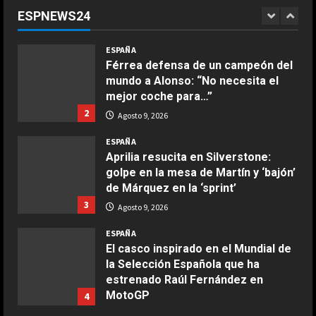
respeto a Rossi, pero lo cierto es
ESPNEWS24
que Márquez…”
1
COCINA
Agosto 9, 2026
ESPAÑA
Ensalada de espinacas deliciosa
Férrea defensa de un campeón del
Maggio 28, 2026
mundo a Alonso: “No necesita el
2
mejor coche para…”
2
Agosto 9, 2026
COCINA
Boquerones fritos en freidora de
ESPAÑA
aire
Aprilia resucita en Silverstone:
golpe en la mesa de Martín y ‘bajón’
Aprile 24, 2026
3
de Márquez en la ‘sprint’
3
Agosto 9, 2026
COCINA
ESPAÑA
Buñuelos de alcachofas
El casco inspirado en el Mundial de
Aprile 5, 2026
la Selección Española que ha
4
estrenado Raúl Fernández en
MotoGP
4
COCINA
Agosto 9, 2026