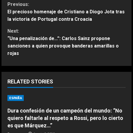
C
Previous:
El precioso homenaje de Cristiano a Diogo Jota tras
o
la victoria de Portugal contra Croacia
n
Next:
“Una penalización de…”: Carlos Sainz propone
t
sanciones a quien provoque banderas amarillas o
rojas
i
n
u
RELATED STORIES
e
ESPAÑA
ESPAÑA
Férrea defensa de un campeón del
R
mundo a Alonso: “No necesita el
Dura confesión de un campeón del mundo: “No
mejor coche para…”
e
quiero faltarle al respeto a Rossi, pero lo cierto
2
Agosto 9, 2026
es que Márquez…”
a
ESPAÑA