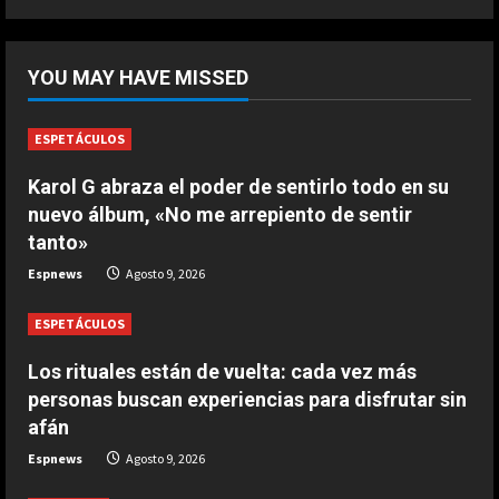
Marzo 20, 2026
5
DEPORTES
¡De locos!: un aficionado salta al
YOU MAY HAVE MISSED
campo para agredir a los jugadores
tras un penalti
1
Agosto 9, 2026
ESPETÁCULOS
DEPORTES
Karol G abraza el poder de sentirlo todo en su
Osimhen la lía ante el Villarreal: le
nuevo álbum, «No me arrepiento de sentir
tienen que sujetar entre varios
tanto»
para que no llegue a las manos
2
Espnews
Agosto 9, 2026
Agosto 9, 2026
ESPETÁCULOS
DEPORTES
El PSV se la pega en el debut
Los rituales están de vuelta: cada vez más
Agosto 9, 2026
personas buscan experiencias para disfrutar sin
3
afán
Espnews
Agosto 9, 2026
DEPORTES
Elanga, retirado en camilla tras una