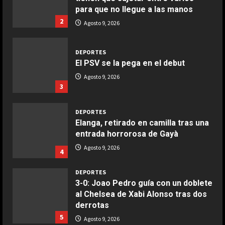
COCINA
para que no llegue a las manos
Ensalada de espinacas deliciosa
2
Agosto 9, 2026
Maggio 28, 2026
2
DEPORTES
El PSV se la pega en el debut
COCINA
Boquerones fritos en freidora de
Agosto 9, 2026
3
aire
Aprile 24, 2026
3
DEPORTES
Elanga, retirado en camilla tras una
entrada horrorosa de Gayà
COCINA
Buñuelos de alcachofas
Agosto 9, 2026
4
Aprile 5, 2026
4
DEPORTES
3-0: Joao Pedro guía con un doblete
al Chelsea de Xabi Alonso tras dos
COCINA
derrotas
Ternera guisada con senderuelas
5
Agosto 9, 2026