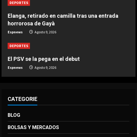
DEPORTES
entrada horrorosa de Gayà
Agosto 9, 2026
Elanga, retirado en camilla tras una entrada
4
horrorosa de Gayà
DEPORTES
Espnews
Agosto 9, 2026
3-0: Joao Pedro guía con un doblete
al Chelsea de Xabi Alonso tras dos
DEPORTES
derrotas
5
El PSV se la pega en el debut
Agosto 9, 2026
Espnews
Agosto 9, 2026
CATEGORIE
BLOG
BOLSAS Y MERCADOS