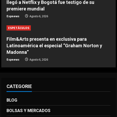
llegó a Netflix y Bogotá fue testigo de su
mi cuerpo”
premiere mundial
4
Agosto 6, 2026
Espnews
Agosto 6, 2026
DEPORTES
La joya neerlandesa que se fue a
ESPETÁCULOS
Arabia ya enamora a los seguidores
del Al-Hilal
Film&Arts presenta en exclusiva para
5
Latinoamérica el especial “Graham Norton y
Agosto 6, 2026
Madonna”
Espnews
Agosto 6, 2026
CATEGORIE
BLOG
BOLSAS Y MERCADOS