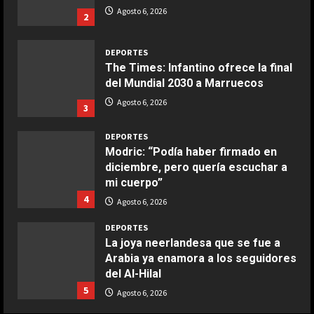
Ensalada de espinacas deliciosa
Agosto 6, 2026
2
Maggio 28, 2026
2
DEPORTES
The Times: Infantino ofrece la final
COCINA
del Mundial 2030 a Marruecos
Boquerones fritos en freidora de
Agosto 6, 2026
3
aire
Aprile 24, 2026
3
DEPORTES
Modric: “Podía haber firmado en
diciembre, pero quería escuchar a
COCINA
mi cuerpo”
Buñuelos de alcachofas
4
Agosto 6, 2026
Aprile 5, 2026
4
DEPORTES
La joya neerlandesa que se fue a
Arabia ya enamora a los seguidores
COCINA
del Al-Hilal
Ternera guisada con senderuelas
5
Agosto 6, 2026
Marzo 20, 2026