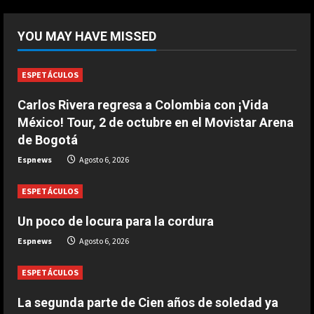
5
DEPORTES
La FIFA reitera su apoyo a Infantino
YOU MAY HAVE MISSED
pero reconoce que “se cometieron
errores”
1
Agosto 6, 2026
ESPETÁCULOS
Carlos Rivera regresa a Colombia con ¡Vida
DEPORTES
Las Ligas europeas, también contra
México! Tour, 2 de octubre en el Movistar Arena
Infantino
de Bogotá
Agosto 6, 2026
2
Espnews
Agosto 6, 2026
ESPETÁCULOS
DEPORTES
The Times: Infantino ofrece la final
Un poco de locura para la cordura
del Mundial 2030 a Marruecos
Espnews
Agosto 6, 2026
Agosto 6, 2026
3
ESPETÁCULOS
DEPORTES
Modric: “Podía haber firmado en
La segunda parte de Cien años de soledad ya
diciembre, pero quería escuchar a