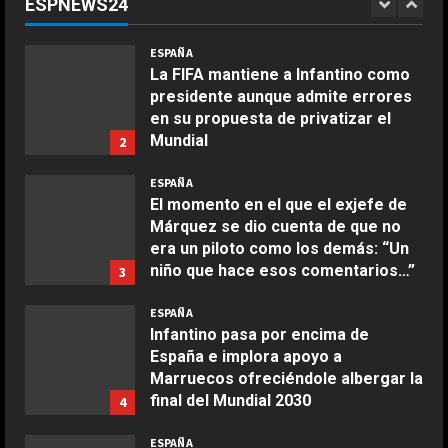
ESPNEWS24
Infantino de llevarla a Marruecos:
1
“Lo merecemos”
COCINA
ESPAÑA
Ensalada de espinacas deliciosa
Agosto 6, 2026
La FIFA mantiene a Infantino como
Maggio 28, 2026
presidente aunque admite errores
2
en su propuesta de privatizar el
Mundial
2
COCINA
Agosto 6, 2026
Boquerones fritos en freidora de
ESPAÑA
aire
El momento en el que el exjefe de
Márquez se dio cuenta de que no
Aprile 24, 2026
3
era un piloto como los demás: “Un
niño que hace esos comentarios…”
3
COCINA
Agosto 6, 2026
ESPAÑA
Buñuelos de alcachofas
Infantino pasa por encima de
Aprile 5, 2026
España e implora apoyo a
4
Marruecos ofreciéndole albergar la
final del Mundial 2030
4
COCINA
Agosto 6, 2026
ESPAÑA