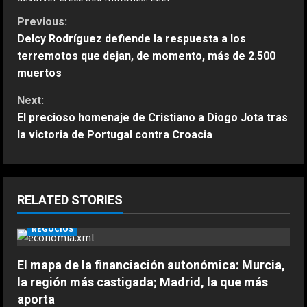
C
Previous:
Delcy Rodríguez defiende la respuesta a los
o
terremotos que dejan, de momento, más de 2.500
muertos
n
Next:
t
El precioso homenaje de Cristiano a Diogo Jota tras
la victoria de Portugal contra Croacia
i
n
u
RELATED STORIES
ESPAÑA
La FIFA mantiene a Infantino como
e
NEGOCIOS
presidente aunque admite errores
en su propuesta de privatizar el
R
El mapa de la financiación autonómica: Murcia,
Mundial
2
e
la región más castigada; Madrid, la que más
Agosto 6, 2026
ESPAÑA
aporta