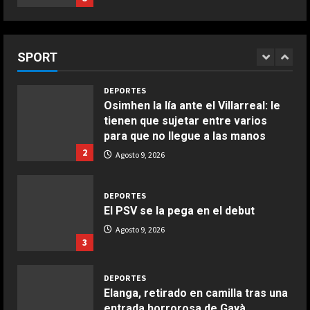
Giugno 20, 2026
1
1
Agosto 9, 2026
DEPORTES
Osimhen la lía ante el Villarreal: le
COCINA
SPORT
tienen que sujetar entre varios
Ensalada de espinacas deliciosa
para que no llegue a las manos
Maggio 28, 2026
2
2
Agosto 9, 2026
COCINA
DEPORTES
Boquerones fritos en freidora de
El PSV se la pega en el debut
aire
Agosto 9, 2026
Aprile 24, 2026
3
3
DEPORTES
COCINA
Elanga, retirado en camilla tras una
Buñuelos de alcachofas
entrada horrorosa de Gayà
Aprile 5, 2026
Agosto 9, 2026
4
4
DEPORTES