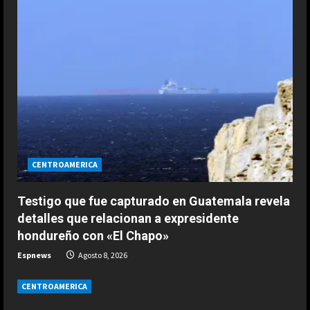
R
e
a
d
i
n
CENTROAMERICA
g
Testigo que fue capturado en Guatemala revela
detalles que relacionan a expresidente
hondureño con «El Chapo»
ESPAÑA
Espnews
Agosto 8, 2026
Férrea defensa de un campeón del
mundo a Alonso: “No necesita el
CENTROAMERICA
mejor coche para…”