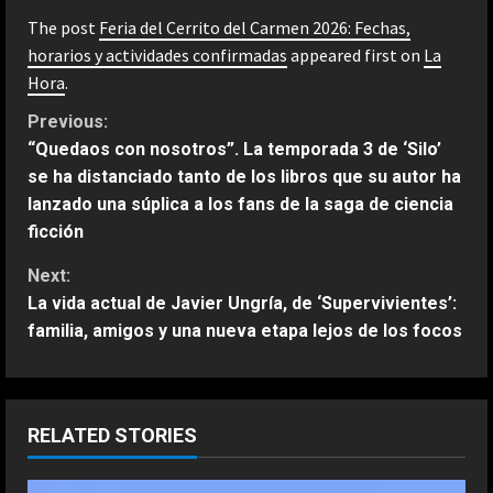
The post
Feria del Cerrito del Carmen 2026: Fechas,
horarios y actividades confirmadas
appeared first on
La
Hora
.
C
Previous:
“Quedaos con nosotros”. La temporada 3 de ‘Silo’
o
se ha distanciado tanto de los libros que su autor ha
lanzado una súplica a los fans de la saga de ciencia
n
ficción
t
Next:
La vida actual de Javier Ungría, de ‘Supervivientes’:
i
familia, amigos y una nueva etapa lejos de los focos
n
u
RELATED STORIES
e