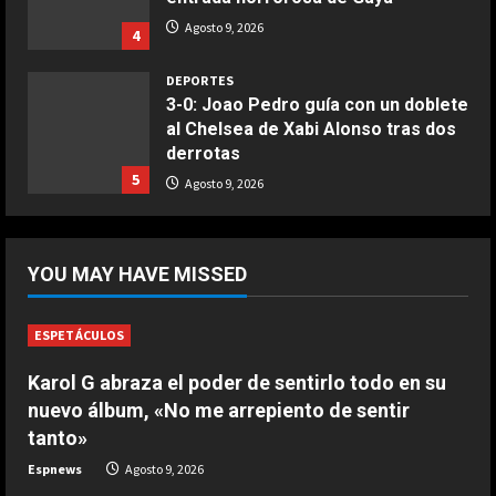
3-0: Joao Pedro guía con un doblete
COCINA
al Chelsea de Xabi Alonso tras dos
Ternera guisada con senderuelas
derrotas
Marzo 20, 2026
5
5
Agosto 9, 2026
DEPORTES
¡De locos!: un aficionado salta al
campo para agredir a los jugadores
tras un penalti
1
Agosto 9, 2026
YOU MAY HAVE MISSED
DEPORTES
Osimhen la lía ante el Villarreal: le
tienen que sujetar entre varios
ESPETÁCULOS
para que no llegue a las manos
2
Karol G abraza el poder de sentirlo todo en su
Agosto 9, 2026
nuevo álbum, «No me arrepiento de sentir
tanto»
DEPORTES
El PSV se la pega en el debut
Espnews
Agosto 9, 2026