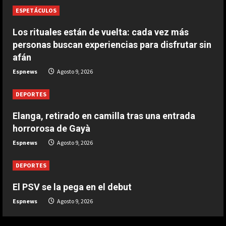
Agosto 9, 2026
3
ESPETÁCULOS
Los rituales están de vuelta: cada vez más
DEPORTES
personas buscan experiencias para disfrutar sin
Elanga, retirado en camilla tras una
afán
entrada horrorosa de Gayà
Espnews
Agosto 9, 2026
Agosto 9, 2026
4
DEPORTES
DEPORTES
3-0: Joao Pedro guía con un doblete
Elanga, retirado en camilla tras una entrada
al Chelsea de Xabi Alonso tras dos
horrorosa de Gayà
derrotas
5
Espnews
Agosto 9, 2026
Agosto 9, 2026
DEPORTES
El PSV se la pega en el debut
Espnews
Agosto 9, 2026