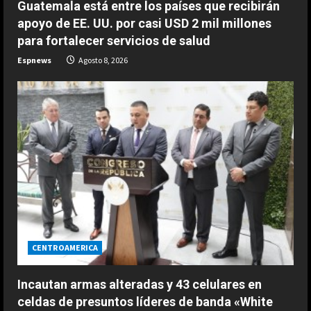
Guatemala está entre los países que recibirán
2
Agosto 9, 2026
apoyo de EE. UU. por casi USD 2 mil millones
ESPAÑA
para fortalecer servicios de salud
Aprilia resucita en Silverstone:
Espnews
Agosto 8, 2026
golpe en la mesa de Martín y ‘bajón’
de Márquez en la ‘sprint’
3
Agosto 9, 2026
ESPAÑA
El casco inspirado en el Mundial de
la Selección Española que ha
estrenado Raúl Fernández en
MotoGP
4
Agosto 9, 2026
ESPAÑA
“Ferrari no para de quejarse”:
nuevo ‘dardo’ de Mercedes en la
CENTROAMERICA
pelea por el Mundial
5
Agosto 9, 2026
Incautan armas alteradas y 43 celulares en
celdas de presuntos líderes de banda «White
ESPAÑA