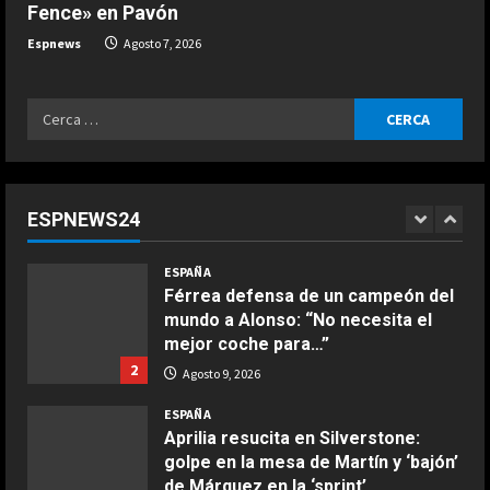
Fence» en Pavón
Dura confesión de un campeón del
mundo: “No quiero faltarle al
Espnews
Agosto 7, 2026
respeto a Rossi, pero lo cierto es
que Márquez…”
1
Ricerca
Agosto 9, 2026
COCINA
ESPAÑA
per:
Ensalada de espinacas deliciosa
Férrea defensa de un campeón del
mundo a Alonso: “No necesita el
Maggio 28, 2026
mejor coche para…”
2
ESPNEWS24
2
Agosto 9, 2026
COCINA
ESPAÑA
Boquerones fritos en freidora de
Aprilia resucita en Silverstone:
aire
golpe en la mesa de Martín y ‘bajón’
Aprile 24, 2026
de Márquez en la ‘sprint’
3
3
Agosto 9, 2026
COCINA
ESPAÑA
Buñuelos de alcachofas
El casco inspirado en el Mundial de
la Selección Española que ha
Aprile 5, 2026
estrenado Raúl Fernández en
4