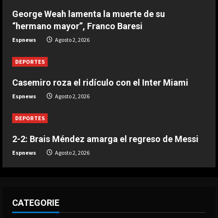
DEPORTES
George Weah lamenta la muerte de su
George Weah lamenta la muerte de
“hermano mayor”, Franco Baresi
su “hermano mayor”, Franco Baresi
Espnews
Agosto 2, 2026
Agosto 2, 2026
3
DEPORTES
DEPORTES
River da la bienvenida a su nuevo
Casemiro roza el ridículo con el Inter Miami
Enzo Fernández
Espnews
Agosto 2, 2026
Agosto 2, 2026
4
DEPORTES
2-2: Brais Méndez amarga el regreso de Messi
DEPORTES
“Para mi esto es otro mundo”
Espnews
Agosto 2, 2026
Agosto 2, 2026
5
CATEGORIE