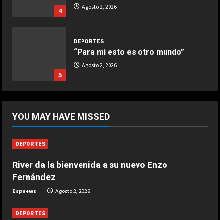
Buñuelos de alcachofas
Agosto 2, 2026
4
Aprile 5, 2026
4
DEPORTES
“Para mi esto es otro mundo”
COCINA
Agosto 2, 2026
Ternera guisada con senderuelas
5
Marzo 20, 2026
5
DEPORTES
2-2: Brais Méndez amarga el
YOU MAY HAVE MISSED
regreso de Messi
Agosto 2, 2026
1
DEPORTES
River da la bienvenida a su nuevo Enzo
DEPORTES
Casemiro roza el ridículo con el
Fernández
Inter Miami
Espnews
Agosto 2, 2026
Agosto 2, 2026
2
DEPORTES