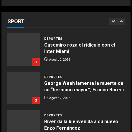
acuerdo”, Irán lo desmiente
DEPORTES
2-2: Brais Méndez amarga el
5
Agosto 2, 2026
COCINA
regreso de Messi
Ensalada de habas y alcachofas con
SPORT
Agosto 2, 2026
1
langostinos
Giugno 20, 2026
1
DEPORTES
Casemiro roza el ridículo con el
Inter Miami
COCINA
Ensalada de espinacas deliciosa
Agosto 2, 2026
2
Maggio 28, 2026
2
DEPORTES
George Weah lamenta la muerte de
COCINA
su “hermano mayor”, Franco Baresi
Boquerones fritos en freidora de
Agosto 2, 2026
3
aire
Aprile 24, 2026
3
DEPORTES
River da la bienvenida a su nuevo
Enzo Fernández
COCINA