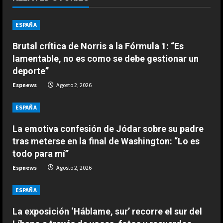
e
ESPAÑA
ESPAÑA
La emotiva confesión de Jódar
R
sobre su padre tras meterse en la
Brutal crítica de Norris a la Fórmula 1: “Es
final de Washington: “Lo es todo
e
lamentable, no es como se debe gestionar un
para mí”
2
deporte”
a
Agosto 2, 2026
ESPAÑA
Espnews
Agosto 2, 2026
La exposición ‘Háblame, sur’
d
recorre el sur del Líbano a través
ESPAÑA
de voces, fotos y recuerdos
i
3
La emotiva confesión de Jódar sobre su padre
Agosto 2, 2026
n
tras meterse en la final de Washington: “Lo es
todo para mí”
ESPAÑA
g
Últimas noticias | 02 agosto 2026 –
Espnews
Agosto 2, 2026
Mañana
Agosto 2, 2026
ESPAÑA
4
La exposición ‘Háblame, sur’ recorre el sur del
ESPAÑA