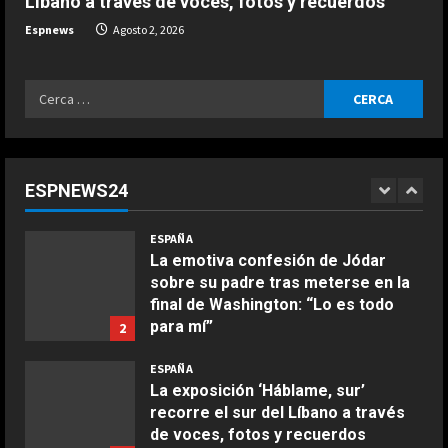
Líbano a través de voces, fotos y recuerdos
EE.UU. cancela los ataques a Irán
tras pactar los “perímetros de un
Espnews
Agosto 2, 2026
acuerdo”, Irán lo desmiente
5
Agosto 2, 2026
Ricerca
ESPAÑA
per:
Brutal crítica de Norris a la Fórmula
1: “Es lamentable, no es como se
debe gestionar un deporte”
ESPNEWS24
1
Agosto 2, 2026
COCINA
ESPAÑA
Ensalada de espinacas deliciosa
La emotiva confesión de Jódar
Maggio 28, 2026
sobre su padre tras meterse en la
2
final de Washington: “Lo es todo
para mí”
2
COCINA
Agosto 2, 2026
Boquerones fritos en freidora de
ESPAÑA
aire
La exposición ‘Háblame, sur’
recorre el sur del Líbano a través
Aprile 24, 2026
3
de voces, fotos y recuerdos