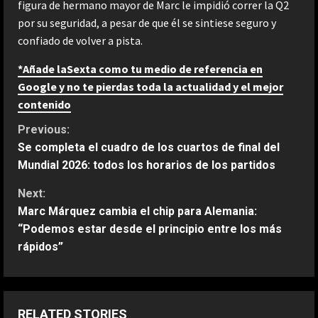
figura de hermano mayor de Marc le impidió correr la Q2
por su seguridad, a pesar de que él se sintiese seguro y
confiado de volver a pista.
*Añade laSexta como tu medio de referencia en
Google y no te pierdas toda la actualidad y el mejor
contenido
C
Previous:
Se completa el cuadro de los cuartos de final del
o
Mundial 2026: todos los horarios de los partidos
n
Next:
Marc Márquez cambia el chip para Alemania:
t
“Podemos estar desde el principio entre los más
rápidos”
i
n
u
RELATED STORIES