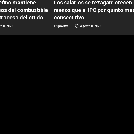
refino mantiene
Los salarios se rezagan: crecen
cios del combustible
menos que el IPC por quinto me
etroceso del crudo
consecutivo
o 8, 2026
Espnews
Agosto 8, 2026