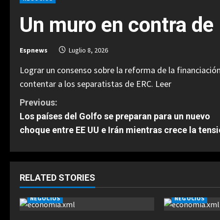
Un muro en contra de 
Espnews
Luglio 8, 2026
Lograr un consenso sobre la reforma de la financiación
contentar a los separatistas de ERC.
Leer
C
Previous:
Los países del Golfo se preparan para un nuevo
o
choque entre EE UU e Irán mientras crece la tens
n
t
RELATED STORIES
i
NEGOCIOS
NEGOCIOS
n