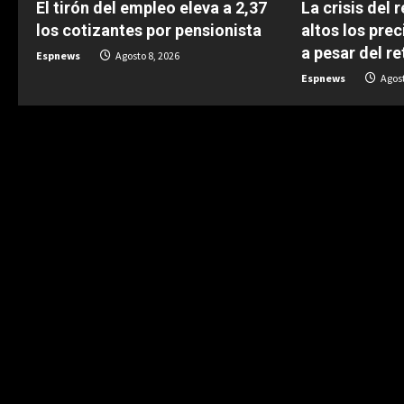
El tirón del empleo eleva a 2,37
La crisis del 
u
los cotizantes por pensionista
altos los pre
e
a pesar del r
Espnews
Agosto 8, 2026
Espnews
Agost
R
e
a
d
i
n
g