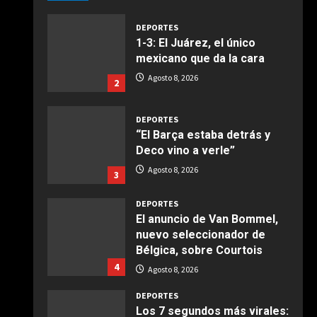
deliciosa
Agosto 8, 2026
2
Maggio 28, 2026
2
DEPORTES
COCINA
“El Barça estaba detrás y
Boquerones fritos en
Deco vino a verle”
freidora de aire
Agosto 8, 2026
3
Aprile 24, 2026
3
DEPORTES
El anuncio de Van Bommel,
COCINA
nuevo seleccionador de
Buñuelos de alcachofas
Bélgica, sobre Courtois
4
Aprile 5, 2026
Agosto 8, 2026
4
DEPORTES
Los 7 segundos más virales:
COCINA
Víctor Muñoz ya enamora en
Ternera guisada con
Liverpool
senderuelas
5
Agosto 8, 2026
Marzo 20, 2026
5