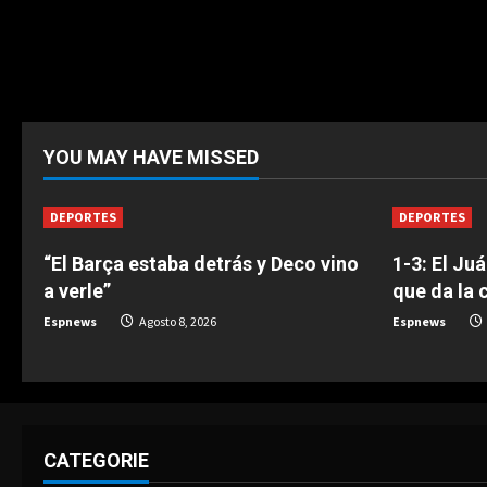
YOU MAY HAVE MISSED
DEPORTES
DEPORTES
“El Barça estaba detrás y Deco vino
1-3: El Ju
a verle”
que da la 
Espnews
Agosto 8, 2026
Espnews
CATEGORIE