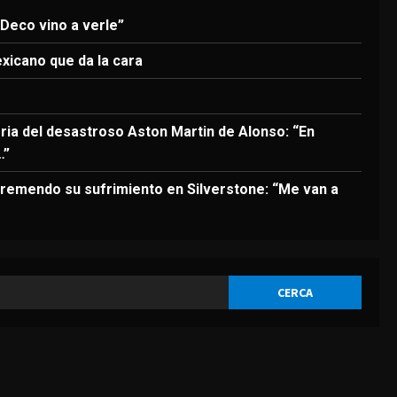
nuevo seleccionador de
Bélgica, sobre Courtois
 Deco vino a verle”
4
Agosto 8, 2026
exicano que da la cara
DEPORTES
Los 7 segundos más virales:
Víctor Muñoz ya enamora en
oria del desastroso Aston Martin de Alonso: “En
Liverpool
…”
5
Agosto 8, 2026
remendo su sufrimiento en Silverstone: “Me van a