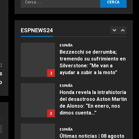
declararse mujeres y
COCINA
per:
elegibles en el draft
ESPAÑA
Ensalada de espinacas
Bezzecchi se derrumba;
Agosto 8, 2026
deliciosa
tremendo su sufrimiento en
Maggio 28, 2026
Silverstone: “Me van a
ESPNEWS24
2
ayudar a subir a la moto”
2
Agosto 8, 2026
COCINA
ESPAÑA
Boquerones fritos en
Honda revela la intrahistoria
freidora de aire
del desastroso Aston Martin
:
Aprile 24, 2026
de Alonso: “En enero, nos
3
s
dimos cuenta…”
3
o
Agosto 8, 2026
COCINA
ESPAÑA
Buñuelos de alcachofas
Últimas noticias | 08 agosto
Aprile 5, 2026
2026 – Mañana
4
Agosto 8, 2026
4
COCINA
ESPAÑA
Ternera guisada con
EE.UU. prevé enviar 1.000