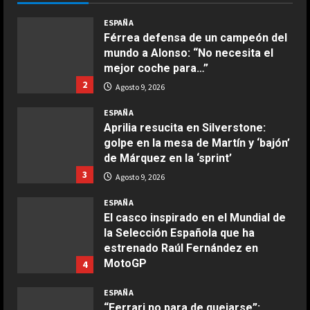
su
COCINA
fiesta
Boquerones fritos en freidora de
nacional
ESPAÑA
aire
Aprilia resucita en Silverstone:
golpe en la mesa de Martín y ‘bajón’
Aprile 24, 2026
3
de Márquez en la ‘sprint’
3
Agosto 9, 2026
COCINA
ESPAÑA
Buñuelos de alcachofas
El casco inspirado en el Mundial de
Aprile 5, 2026
la Selección Española que ha
4
estrenado Raúl Fernández en
MotoGP
4
COCINA
Agosto 9, 2026
ESPAÑA
Ternera guisada con senderuelas
“Ferrari no para de quejarse”:
Marzo 20, 2026
nuevo ‘dardo’ de Mercedes en la
5
pelea por el Mundial
5
Agosto 9, 2026
COCINA
Ensalada de habas y alcachofas con
ESPAÑA
langostinos
Dura confesión de un campeón del