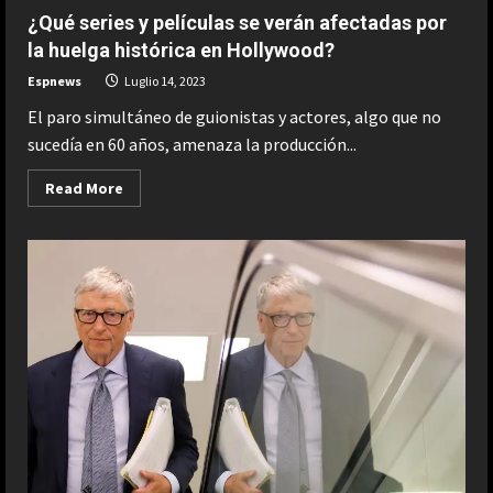
jefe
¿Qué series y películas se verán afectadas por
de
los
la huelga histórica en Hollywood?
cines
AMC
Espnews
Luglio 14, 2023
desmiente
conspiraciones
El paro simultáneo de guionistas y actores, algo que no
de
QAnon
sucedía en 60 años, amenaza la producción...
sobre
sabotajes
en
Read
Read More
las
more
proyecciones
about
de
¿Qué
‘Sound
series
of
y
Freedom’
películas
se
verán
afectadas
por
la
huelga
histórica
en
Hollywood?