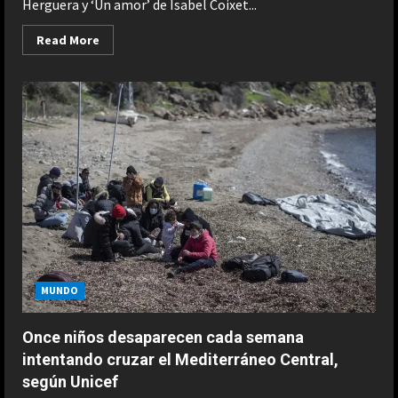
Herguera y ‘Un amor’ de Isabel Coixet...
Read
Read More
more
about
Tres
directoras,
dos
de
ellas
vascas,
compiten
por
la
Concha
de
Oro
de
la
71
edición
del
Festival
MUNDO
de
Cine
de
Once niños desaparecen cada semana
San
Sebastián
intentando cruzar el Mediterráneo Central,
según Unicef