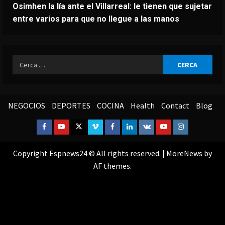
Osimhen la lía ante el Villarreal: le tienen que sujetar
entre varios para que no llegue a las manos
Ricerca
per:
NEGOCIOS
DEPORTES
COCINA
Health
Contact
Blog
Facebook
Youtube
Twitter
Vimeo
Facebook
Linkedin
VK
Youtube
Instagram
Copyright Espnews24 © All rights reserved.
|
MoreNews
by
AF themes.