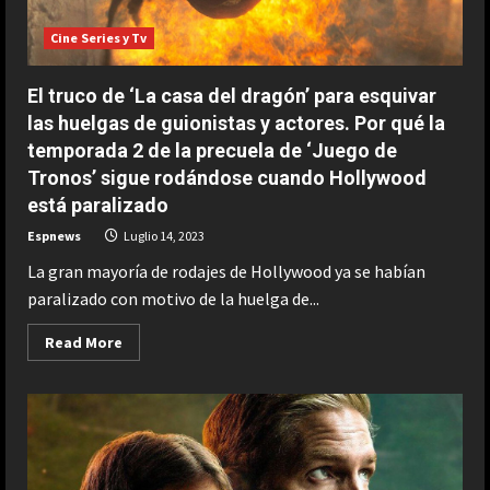
las
grandes
Cine Series y Tv
señas
de
identidad
de
El truco de ‘La casa del dragón’ para esquivar
la
saga
las huelgas de guionistas y actores. Por qué la
protagonizada
por
temporada 2 de la precuela de ‘Juego de
Tom
Tronos’ sigue rodándose cuando Hollywood
Cruise
está paralizado
Espnews
Luglio 14, 2023
La gran mayoría de rodajes de Hollywood ya se habían
paralizado con motivo de la huelga de...
Read
Read More
more
about
El
truco
de
‘La
casa
del
dragón’