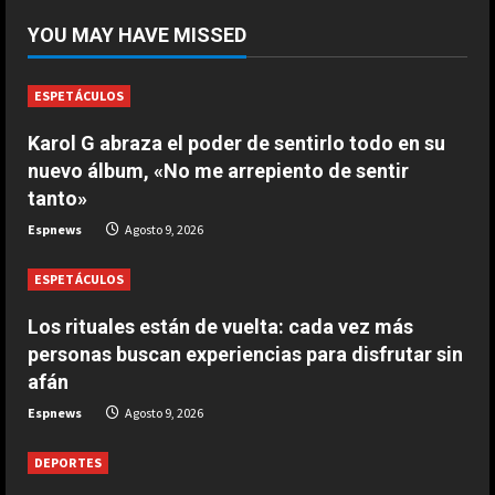
Osimhen la lía ante el Villarreal: le
YOU MAY HAVE MISSED
tienen que sujetar entre varios
para que no llegue a las manos
2
ESPETÁCULOS
Agosto 9, 2026
Karol G abraza el poder de sentirlo todo en su
DEPORTES
nuevo álbum, «No me arrepiento de sentir
El PSV se la pega en el debut
tanto»
Agosto 9, 2026
Espnews
Agosto 9, 2026
3
ESPETÁCULOS
DEPORTES
Elanga, retirado en camilla tras una
Los rituales están de vuelta: cada vez más
entrada horrorosa de Gayà
personas buscan experiencias para disfrutar sin
Agosto 9, 2026
afán
4
Espnews
Agosto 9, 2026
DEPORTES
3-0: Joao Pedro guía con un doblete
DEPORTES
al Chelsea de Xabi Alonso tras dos