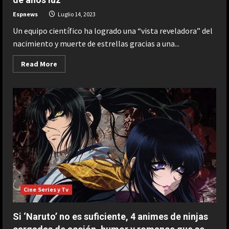
Espnews
Luglio 14, 2023
Un equipo científico ha logrado una “vista reveladora” del
nacimiento y muerte de estrellas gracias a una...
Read
Read More
more
about
El
telescopio
ALMA
logra
una
vista
“sin
precedentes”
de
una
galaxia
a
13.200
millones
de
Cine Series y Tv
años
luz
Si ‘Naruto’ no es suficiente, 4 animes de ninjas