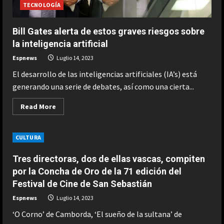
TECNOLOGÍA
Bill Gates alerta de estos graves riesgos sobre
la inteligencia artificial
Espnews
Luglio 14, 2023
El desarrollo de las inteligencias artificiales (IA’s) está
generando una serie de debates, así como una cierta...
Read
Read More
more
about
Bill
Gates
CULTURA
alerta
de
estos
Tres directoras, dos de ellas vascas, compiten
graves
riesgos
por la Concha de Oro de la 71 edición del
sobre
Festival de Cine de San Sebastián
la
inteligencia
artificial
Espnews
Luglio 14, 2023
‘O Corno’ de Camborda, ‘El sueño de la sultana’ de