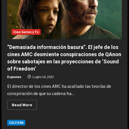
para
esquivar
las
huelgas
de
guionistas
y
actores.
Cine Series y Tv
Por
qué
la
temporada
“Demasiada información basura”. El jefe de los
2
de
cines AMC desmiente conspiraciones de QAnon
la
sobre sabotajes en las proyecciones de ‘Sound
precuela
de
of Freedom’
‘Juego
de
Espnews
Luglio 14, 2023
Tronos’
sigue
El director de los cines AMC ha acallado las teorías de
rodándose
cuando
conspiración de que su cadena ha...
Hollywood
está
paralizado
Read
Read More
more
about
“Demasiada
información
CULTURA
basura”.
El