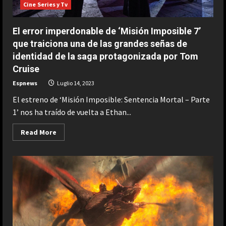
Cine Series y Tv
en
streaming
El error imperdonable de ‘Misión Imposible 7’
que traiciona una de las grandes señas de
identidad de la saga protagonizada por Tom
Cruise
Espnews
Luglio 14, 2023
El estreno de ‘Misión Imposible: Sentencia Mortal – Parte
1’ nos ha traído de vuelta a Ethan...
Read
Read More
more
about
El
error
imperdonable
de
‘Misión
Imposible
7’
que
traiciona
una
de