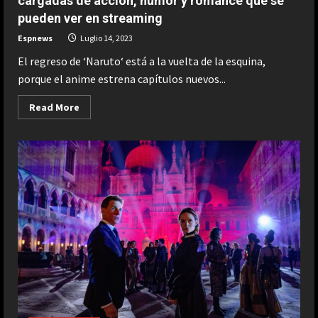
cargadas de acción, humor y romance que se
pueden ver en streaming
Espnews
Luglio 14, 2023
El regreso de ‘Naruto‘ está a la vuelta de la esquina,
porque el anime estrena capítulos nuevos...
Read
Read More
more
about
Si
‘Naruto’
no
es
suficiente,
4
animes
de
ninjas
cargadas
de
acción,
humor
y
romance
que
se
pueden
ver