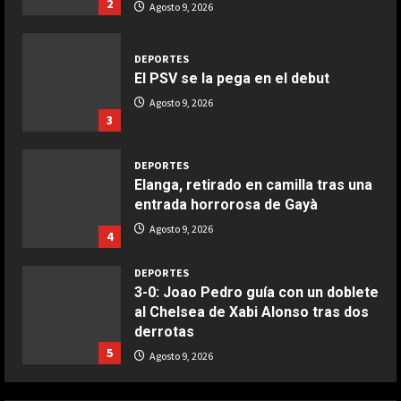
aire
3
Aprile 24, 2026
3
DEPORTES
Elanga, retirado en camilla tras una
COCINA
entrada horrorosa de Gayà
Buñuelos de alcachofas
Agosto 9, 2026
4
Aprile 5, 2026
4
DEPORTES
3-0: Joao Pedro guía con un doblete
al Chelsea de Xabi Alonso tras dos
COCINA
derrotas
Ternera guisada con senderuelas
5
Agosto 9, 2026
Marzo 20, 2026
5
DEPORTES
¡De locos!: un aficionado salta al
campo para agredir a los jugadores
tras un penalti
1
Agosto 9, 2026
DEPORTES