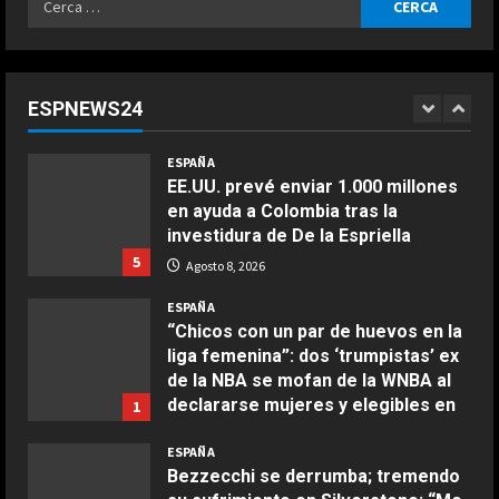
COCINA
Agosto 8, 2026
Buñuelos de alcachofas
per:
ESPAÑA
Últimas noticias | 08 agosto 2026 –
Aprile 5, 2026
4
Mañana
ESPNEWS24
Agosto 8, 2026
4
COCINA
ESPAÑA
Ternera guisada con senderuelas
EE.UU. prevé enviar 1.000 millones
Marzo 20, 2026
en ayuda a Colombia tras la
5
investidura de De la Espriella
5
Agosto 8, 2026
COCINA
Ensalada de habas y alcachofas con
ESPAÑA
langostinos
“Chicos con un par de huevos en la
liga femenina”: dos ‘trumpistas’ ex
Giugno 20, 2026
1
de la NBA se mofan de la WNBA al
DEPORTES
declararse mujeres y elegibles en
1-3: El Juárez, el único mexicano
1
el draft
que da la cara
COCINA
ESPAÑA
Ensalada de espinacas deliciosa
Agosto 8, 2026
Agosto 8, 2026
2
Bezzecchi se derrumba; tremendo
Maggio 28, 2026