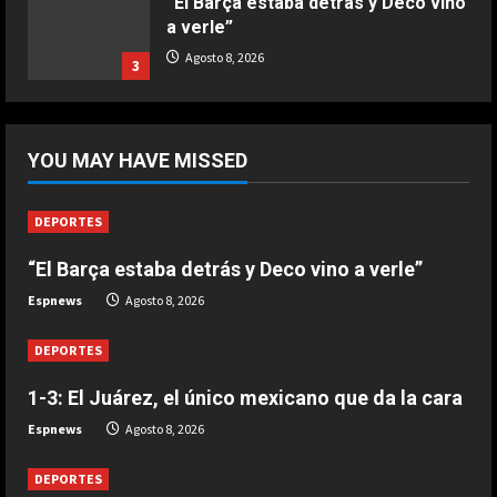
“El Barça estaba detrás y Deco vino
a verle”
Agosto 8, 2026
3
DEPORTES
El anuncio de Van Bommel, nuevo
YOU MAY HAVE MISSED
seleccionador de Bélgica, sobre
Courtois
4
Agosto 8, 2026
DEPORTES
“El Barça estaba detrás y Deco vino a verle”
DEPORTES
Los 7 segundos más virales: Víctor
Espnews
Agosto 8, 2026
Muñoz ya enamora en Liverpool
Agosto 8, 2026
DEPORTES
5
1-3: El Juárez, el único mexicano que da la cara
Espnews
Agosto 8, 2026
DEPORTES