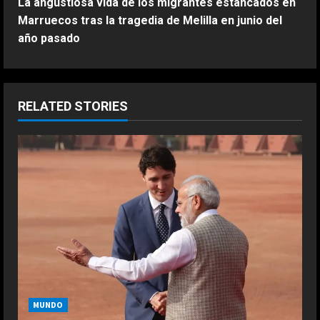
La angustiosa vida de los migrantes estancados en
t
Marruecos tras la tragedia de Melilla en junio del
año pasado
i
n
u
RELATED STORIES
e
R
e
a
d
i
MUNDO
n