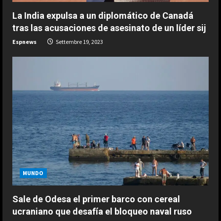
ESPAÑA
Bezzecchi se derrumba; tremendo
g
La India expulsa a un diplomático de Canadá
su sufrimiento en Silverstone: “Me
tras las acusaciones de asesinato de un líder sij
van a ayudar a subir a la moto”
Espnews
Settembre 19, 2023
2
Agosto 8, 2026
ESPAÑA
Honda revela la intrahistoria del
desastroso Aston Martin de
Alonso: “En enero, nos dimos
cuenta…”
3
Agosto 8, 2026
ESPAÑA
Últimas noticias | 08 agosto 2026 –
Mañana
Agosto 8, 2026
4
MUNDO
ESPAÑA
Sale de Odesa el primer barco con cereal
EE.UU. prevé enviar 1.000 millones
ucraniano que desafía el bloqueo naval ruso
en ayuda a Colombia tras la