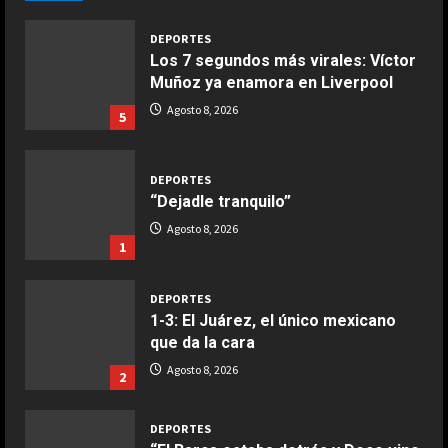
Aprile 5, 2026
4
DEPORTES
Los 7 segundos más virales: Víctor
Muñoz ya enamora en Liverpool
COCINA
Ternera guisada con senderuelas
Agosto 8, 2026
5
Marzo 20, 2026
5
DEPORTES
“Dejadle tranquilo”
Agosto 8, 2026
1
DEPORTES
1-3: El Juárez, el único mexicano
que da la cara
Agosto 8, 2026
2
DEPORTES