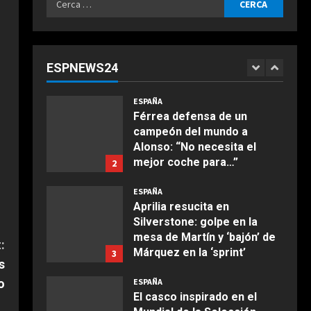
Agosto 9, 2026
ESPAÑA
per:
Dura confesión de un
campeón del mundo: “No
quiero faltarle al respeto a
ESPNEWS24
Rossi, pero lo cierto es que
1
COCINA
Márquez…”
Ensalada de espinacas
ESPAÑA
Agosto 9, 2026
deliciosa
Férrea defensa de un
campeón del mundo a
Maggio 28, 2026
2
Alonso: “No necesita el
mejor coche para…”
2
COCINA
Agosto 9, 2026
Boquerones fritos en
ESPAÑA
freidora de aire
Aprilia resucita en
Silverstone: golpe en la
Aprile 24, 2026
3
mesa de Martín y ‘bajón’ de
:
Márquez en la ‘sprint’
3
s
COCINA
Agosto 9, 2026
o
ESPAÑA
Buñuelos de alcachofas
El casco inspirado en el
Aprile 5, 2026