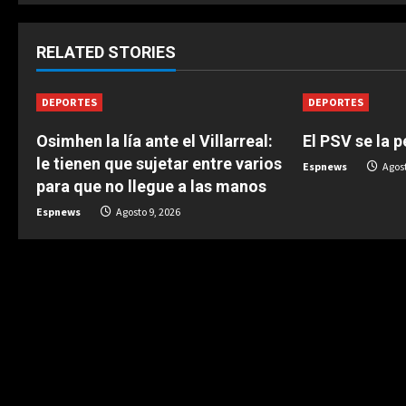
t
RELATED STORIES
i
n
DEPORTES
DEPORTES
u
Osimhen la lía ante el Villarreal:
El PSV se la 
le tienen que sujetar entre varios
Espnews
Agost
e
para que no llegue a las manos
Espnews
Agosto 9, 2026
R
e
a
d
i