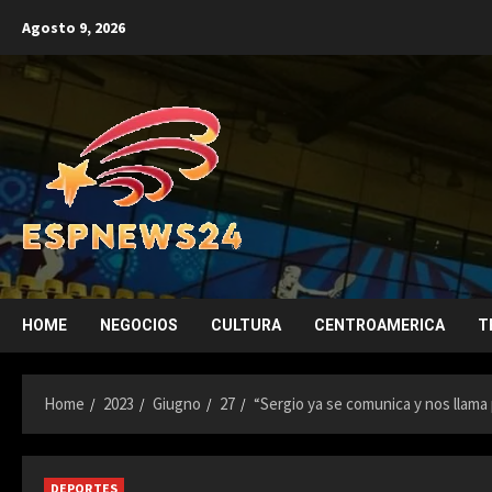
Skip
Agosto 9, 2026
to
content
HOME
NEGOCIOS
CULTURA
CENTROAMERICA
T
Home
2023
Giugno
27
“Sergio ya se comunica y nos llam
DEPORTES