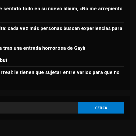
3
de sentirlo todo en su nuevo álbum, «No me arrepiento
DEPORTES
Elanga, retirado en camilla
tras una entrada horrorosa
elta: cada vez más personas buscan experiencias para
de Gayà
4
Agosto 9, 2026
la tras una entrada horrorosa de Gayà
DEPORTES
3-0: Joao Pedro guía con un
ebut
doblete al Chelsea de Xabi
Alonso tras dos derrotas
larreal: le tienen que sujetar entre varios para que no
5
Agosto 9, 2026