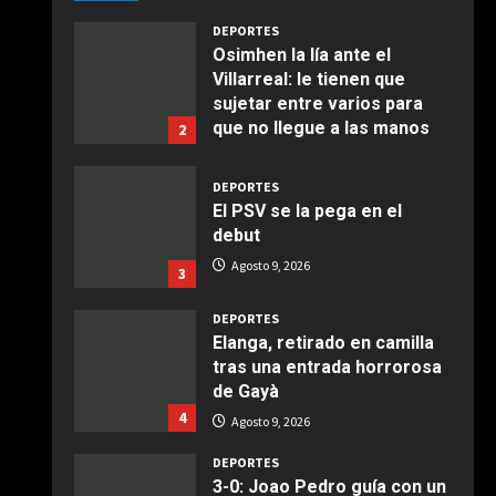
Agosto 9, 2026
Giugno 20, 2026
1
DEPORTES
Osimhen la lía ante el
Villarreal: le tienen que
COCINA
sujetar entre varios para
Ensalada de espinacas
que no llegue a las manos
2
deliciosa
Agosto 9, 2026
Maggio 28, 2026
2
DEPORTES
El PSV se la pega en el
COCINA
debut
Boquerones fritos en
Agosto 9, 2026
3
freidora de aire
Aprile 24, 2026
3
DEPORTES
Elanga, retirado en camilla
tras una entrada horrorosa
COCINA
de Gayà
Buñuelos de alcachofas
4
Agosto 9, 2026
Aprile 5, 2026
4
DEPORTES
3-0: Joao Pedro guía con un