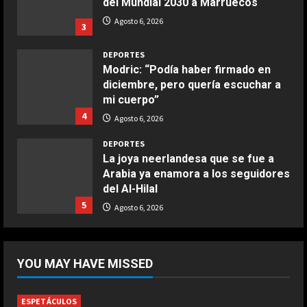
del Mundial 2030 a Marruecos
Boquerones fritos en freidora de
Agosto 6, 2026
3
aire
Aprile 24, 2026
3
DEPORTES
Modric: “Podía haber firmado en
diciembre, pero quería escuchar a
COCINA
mi cuerpo”
Buñuelos de alcachofas
4
Agosto 6, 2026
Aprile 5, 2026
4
DEPORTES
La joya neerlandesa que se fue a
Arabia ya enamora a los seguidores
COCINA
del Al-Hilal
Ternera guisada con senderuelas
5
Agosto 6, 2026
Marzo 20, 2026
5
DEPORTES
La FIFA reitera su apoyo a Infantino
YOU MAY HAVE MISSED
pero reconoce que “se cometieron
errores”
1
Agosto 6, 2026
ESPETÁCULOS