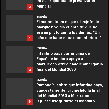
en su propuesta de privatizar el
Mundial
2
COCINA
Agosto 6, 2026
Boquerones fritos en freidora de
ESPAÑA
aire
El momento en el que el exjefe de
Márquez se dio cuenta de que no
Aprile 24, 2026
3
era un piloto como los demás: “Un
niño que hace esos comentarios…”
3
COCINA
Agosto 6, 2026
ESPAÑA
Buñuelos de alcachofas
Infantino pasa por encima de
Aprile 5, 2026
España e implora apoyo a
4
Marruecos ofreciéndole albergar la
final del Mundial 2030
4
COCINA
Agosto 6, 2026
ESPAÑA
Ternera guisada con senderuelas
Ramoncín, sobre que Infantino haya,
Marzo 20, 2026
supuestamente, prometido la final
5
del Mundial 2030 a Marruecos:
“Quiere asegurarse el mandato”
5
COCINA
Agosto 6, 2026