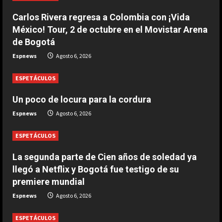
Carlos Rivera regresa a Colombia con ¡Vida
DEPORTES
Las Ligas europeas, también contra
México! Tour, 2 de octubre en el Movistar Arena
Infantino
de Bogotá
Agosto 6, 2026
2
Espnews
Agosto 6, 2026
ESPETÁCULOS
DEPORTES
The Times: Infantino ofrece la final
Un poco de locura para la cordura
del Mundial 2030 a Marruecos
Espnews
Agosto 6, 2026
Agosto 6, 2026
3
ESPETÁCULOS
DEPORTES
Modric: “Podía haber firmado en
La segunda parte de Cien años de soledad ya
diciembre, pero quería escuchar a
llegó a Netflix y Bogotá fue testigo de su
mi cuerpo”
premiere mundial
4
Agosto 6, 2026
Espnews
Agosto 6, 2026
DEPORTES
La joya neerlandesa que se fue a
ESPETÁCULOS