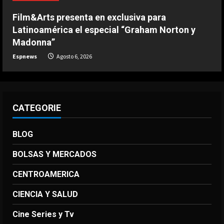
Arabia ya enamora a los seguidores
del Al-Hilal
Film&Arts presenta en exclusiva para
5
Latinoamérica el especial “Graham Norton y
Agosto 6, 2026
Madonna”
Espnews
Agosto 6, 2026
CATEGORIE
BLOG
BOLSAS Y MERCADOS
CENTROAMERICA
CIENCIA Y SALUD
Cine Series y Tv