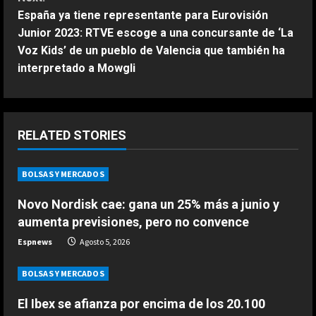
España ya tiene representante para Eurovisión
t
Junior 2023: RTVE escoge a una concursante de ‘La
Voz Kids’ de un pueblo de Valencia que también ha
i
interpretado a Mowgli
n
u
ESPAÑA
RELATED STORIES
e
La FIFA mantiene a Infantino como
presidente aunque admite errores
R
BOLSAS Y MERCADOS
en su propuesta de privatizar el
Mundial
2
e
Novo Nordisk cae: gana un 25% más a junio y
Agosto 6, 2026
aumenta previsiones, pero no convence
ESPAÑA
a
El momento en el que el exjefe de
Espnews
Agosto 5, 2026
Márquez se dio cuenta de que no
d
era un piloto como los demás: “Un
BOLSAS Y MERCADOS
niño que hace esos comentarios…”
3
i
El Ibex se afianza por encima de los 20.100
Agosto 6, 2026
ESPAÑA