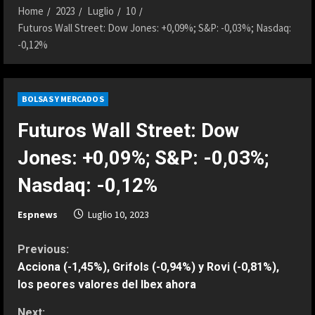
Home
2023
Luglio
10
Futuros Wall Street: Dow Jones: +0,09%; S&P: -0,03%; Nasdaq:
-0,12%
BOLSAS Y MERCADOS
Futuros Wall Street: Dow
Jones: +0,09%; S&P: -0,03%;
Nasdaq: -0,12%
Espnews
Luglio 10, 2023
C
Previous:
Acciona (-1,45%), Grifols (-0,94%) y Rovi (-0,81%),
o
los peores valores del Ibex ahora
n
Next: