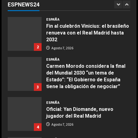
ESPNEWS24
entre Madrid y Casablanca
1
COCINA
Agosto 7, 2026
ESPAÑA
Ensalada de espinacas deliciosa
Fin al culebrón Vinicius: el brasileño
Maggio 28, 2026
renueva con el Real Madrid hasta
2
2032
2
Agosto 7, 2026
COCINA
Boquerones fritos en freidora de
ESPAÑA
aire
Carmen Morodo considera la final
del Mundial 2030 “un tema de
Aprile 24, 2026
3
Estado”: “El Gobierno de España
tiene la obligación de negociar”
3
COCINA
Agosto 7, 2026
Buñuelos de alcachofas
ESPAÑA
Oficial: Yan Diomande, nuevo
Aprile 5, 2026
4
jugador del Real Madrid
Agosto 7, 2026
4
COCINA