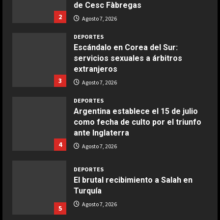
COCINA
de Cesc Fàbregas
Ensalada de espinacas deliciosa
2
Agosto 7, 2026
Maggio 28, 2026
2
DEPORTES
Escándalo en Corea del Sur:
servicios sexuales a árbitros
COCINA
extranjeros
Boquerones fritos en freidora de
3
aire
Agosto 7, 2026
Aprile 24, 2026
3
DEPORTES
Argentina establece el 15 de julio
como fecha de culto por el triunfo
COCINA
ante Inglaterra
Buñuelos de alcachofas
4
Agosto 7, 2026
Aprile 5, 2026
4
DEPORTES
El brutal recibimiento a Salah en
Turquía
COCINA
Ternera guisada con senderuelas
Agosto 7, 2026
5
Marzo 20, 2026