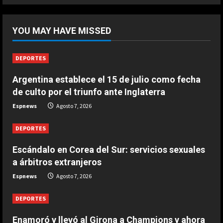
5
DEPORTES
Riqui Puig, a un paso
YOU MAY HAVE MISSED
Agosto 7, 2026
1
DEPORTES
DEPORTES
Argentina establece el 15 de julio como fecha
Enamoró y llevó al Girona a
de culto por el triunfo ante Inglaterra
Champions y ahora se va al Como
de Cesc Fàbregas
Espnews
Agosto 7, 2026
2
Agosto 7, 2026
DEPORTES
DEPORTES
Escándalo en Corea del Sur:
Escándalo en Corea del Sur: servicios sexuales
servicios sexuales a árbitros
a árbitros extranjeros
extranjeros
Espnews
Agosto 7, 2026
3
Agosto 7, 2026
DEPORTES
DEPORTES
Argentina establece el 15 de julio
Enamoró y llevó al Girona a Champions y ahora