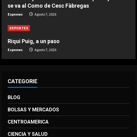
como fecha de culto por el triunfo
se va al Como de Cesc Fàbregas
ante Inglaterra
Espnews
Agosto 7, 2026
4
Agosto 7, 2026
DEPORTES
DEPORTES
El brutal recibimiento a Salah en
Riqui Puig, a un paso
Turquía
Espnews
Agosto 7, 2026
Agosto 7, 2026
5
CATEGORIE
BLOG
BOLSAS Y MERCADOS
CENTROAMERICA
CIENCIA Y SALUD