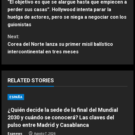
“El objetivo es que se alargue hasta que empiecen a
o
perder sus casas”. Hollywood intenta parar la
huelga de actores, pero se niega a negociar con los
n
guionistas
t
Next:
Corea del Norte lanza su primer misil balístico
i
intercontinental en tres meses
n
u
RELATED STORIES
e
ESPAÑA
R
ESPAÑA
Fin al culebrón Vinicius: el brasileño
renueva con el Real Madrid hasta
e
¿Quién decide la sede de la final del Mundial
2032
2030 y cuándo se conocerá? Las claves del
2
a
Agosto 7, 2026
pulso entre Madrid y Casablanca
ESPAÑA
Espnews
Agosto 7, 2026