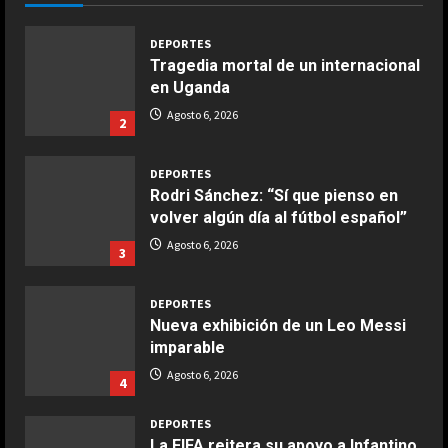
Giugno 20, 2026
1
DEPORTES
Tragedia mortal de un internacional
en Uganda
COCINA
Ensalada de espinacas deliciosa
Agosto 6, 2026
2
Maggio 28, 2026
2
DEPORTES
Rodri Sánchez: “Sí que pienso en
COCINA
volver algún día al fútbol español”
Boquerones fritos en freidora de
Agosto 6, 2026
3
aire
Aprile 24, 2026
3
DEPORTES
Nueva exhibición de un Leo Messi
imparable
COCINA
Buñuelos de alcachofas
Agosto 6, 2026
4
Aprile 5, 2026
4
DEPORTES
La FIFA reitera su apoyo a Infantino