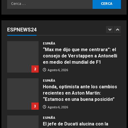
Ricerca
Agosto 6, 2026
ESPAÑA
per:
“Márquez y Rossi tienen cosas en
común”: Un piloto de Ducati explica
la gran cualidad que ambos
ESPNEWS24
comparten
1
COCINA
Agosto 6, 2026
ESPAÑA
Ensalada de espinacas deliciosa
“Max me dijo que me centrara”: el
Maggio 28, 2026
consejo de Verstappen a Antonelli
2
en medio del mundial de F1
2
Agosto 6, 2026
COCINA
Boquerones fritos en freidora de
ESPAÑA
aire
Honda, optimista ante los cambios
recientes en Aston Martin:
Aprile 24, 2026
3
“Estamos en una buena posición”
3
Agosto 6, 2026
COCINA
ESPAÑA
Buñuelos de alcachofas
El jefe de Ducati alucina con la
Aprile 5, 2026