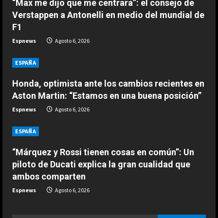
e
“Max me dijo que me centrara”: el consejo de
en medio del mundial de F1
Verstappen a Antonelli en medio del mundial de
2
a
Agosto 6, 2026
F1
ESPAÑA
d
Espnews
Agosto 6, 2026
Honda, optimista ante los cambios
recientes en Aston Martin:
i
ESPAÑA
“Estamos en una buena posición”
n
3
Honda, optimista ante los cambios recientes en
Agosto 6, 2026
Aston Martin: “Estamos en una buena posición”
g
ESPAÑA
Espnews
Agosto 6, 2026
El jefe de Ducati alucina con la
progresión de Márquez: “Parecía
ESPAÑA
imposible hace un mes…”
4
Agosto 6, 2026
“Márquez y Rossi tienen cosas en común”: Un
piloto de Ducati explica la gran cualidad que
ESPAÑA
ambos comparten
“Espero que Alonso no esté
escuchando esto…”: la interesante
Espnews
Agosto 6, 2026
confesión de Stroll a Pedro de la
Rosa
5