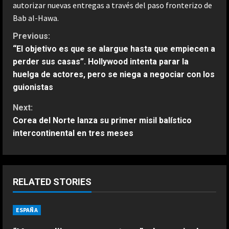
autorizar nuevas entregas a través del paso fronterizo de
Bab al-Hawa.
C
Previous:
“El objetivo es que se alargue hasta que empiecen a
o
perder sus casas”. Hollywood intenta parar la
huelga de actores, pero se niega a negociar con los
n
guionistas
t
Next:
Corea del Norte lanza su primer misil balístico
i
intercontinental en tres meses
n
u
RELATED STORIES
e
ESPAÑA
R
ESPAÑA
“Max me dijo que me centrara”: el
consejo de Verstappen a Antonelli