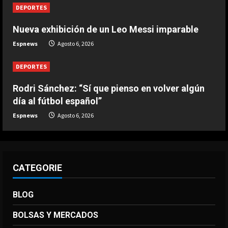
3
DEPORTES
Nueva exhibición de un Leo Messi imparable
DEPORTES
Nueva exhibición de un Leo Messi
Espnews
Agosto 6, 2026
imparable
Agosto 6, 2026
DEPORTES
4
Rodri Sánchez: “Sí que pienso en volver algún
DEPORTES
día al fútbol español”
La FIFA reitera su apoyo a Infantino
pero reconoce que “se cometieron
Espnews
Agosto 6, 2026
errores”
5
Agosto 6, 2026
CATEGORIE
BLOG
BOLSAS Y MERCADOS