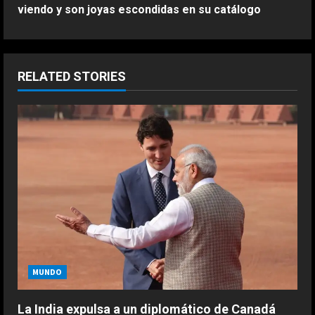
t
viendo y son joyas escondidas en su catálogo
i
n
RELATED STORIES
u
e
R
e
a
d
i
MUNDO
n
La India expulsa a un diplomático de Canadá