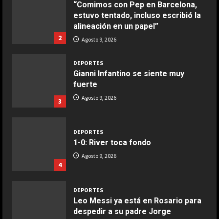
“Comimos con Pep en Barcelona,
estuvo tentado, incluso escribió la
COCINA
alineación en un papel”
Ensalada de espinacas deliciosa
2
Agosto 9, 2026
Maggio 28, 2026
2
DEPORTES
Gianni Infantino se siente muy
COCINA
fuerte
Boquerones fritos en freidora de
Agosto 9, 2026
3
aire
Aprile 24, 2026
3
DEPORTES
1-0: River toca fondo
COCINA
Agosto 9, 2026
Buñuelos de alcachofas
4
Aprile 5, 2026
4
DEPORTES
Leo Messi ya está en Rosario para
despedir a su padre Jorge
COCINA