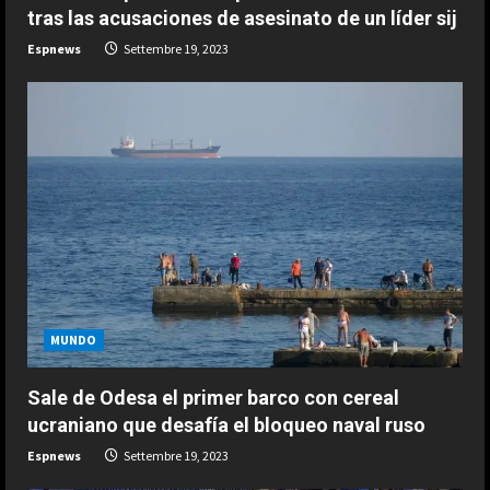
g
tras las acusaciones de asesinato de un líder sij
Espnews
Settembre 19, 2023
ESPAÑA
MUNDO
Jódar no tiene límites: nuevo
histórico récord que solo habían
Sale de Odesa el primer barco con cereal
conseguido Nadal y Alcaraz
ucraniano que desafía el bloqueo naval ruso
2
Agosto 9, 2026
Espnews
Settembre 19, 2023
ESPAÑA