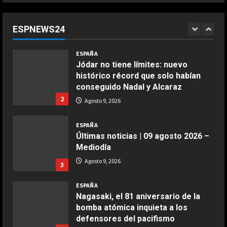
lentos…”
1
Agosto 9, 2026
ESPNEWS24
ESPAÑA
Jódar no tiene límites: nuevo
COCINA
histórico récord que solo habían
Ensalada de espinacas deliciosa
conseguido Nadal y Alcaraz
Maggio 28, 2026
2
Agosto 9, 2026
2
ESPAÑA
COCINA
Últimas noticias | 09 agosto 2026 –
Boquerones fritos en freidora de
Mediodía
aire
Agosto 9, 2026
3
Aprile 24, 2026
3
ESPAÑA
Nagasaki, el 81 aniversario de la
COCINA
bomba atómica inquieta a los
Buñuelos de alcachofas
defensores del pacifismo
Aprile 5, 2026
4
Agosto 9, 2026
4
ESPAÑA