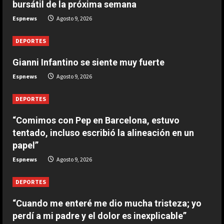
bursátil de la próxima semana
DEPORTES
Espnews
Agosto 9, 2026
1-0: River toca fondo
Agosto 9, 2026
DEPORTES
4
Gianni Infantino se siente muy fuerte
DEPORTES
Espnews
Agosto 9, 2026
Leo Messi ya está en Rosario para
despedir a su padre Jorge
DEPORTES
Agosto 9, 2026
5
“Comimos con Pep en Barcelona, estuvo
tentado, incluso escribió la alineación en un
papel”
Espnews
Agosto 9, 2026
DEPORTES
“Cuando me enteré me dio mucha tristeza; yo
perdí a mi padre y el dolor es inexplicable”