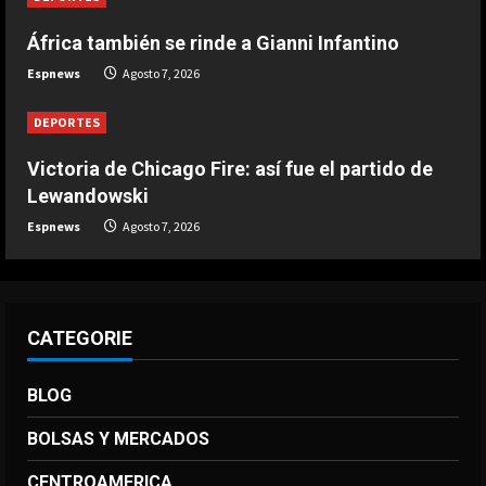
DEPORTES
África también se rinde a Gianni Infantino
Infantino respira: Argentina le da su
Espnews
Agosto 7, 2026
apoyo oficialmente
Agosto 7, 2026
4
DEPORTES
Victoria de Chicago Fire: así fue el partido de
DEPORTES
Lewandowski
Victoria de Chicago Fire: así fue el
partido de Lewandowski
Espnews
Agosto 7, 2026
Agosto 7, 2026
5
CATEGORIE
BLOG
BOLSAS Y MERCADOS
CENTROAMERICA