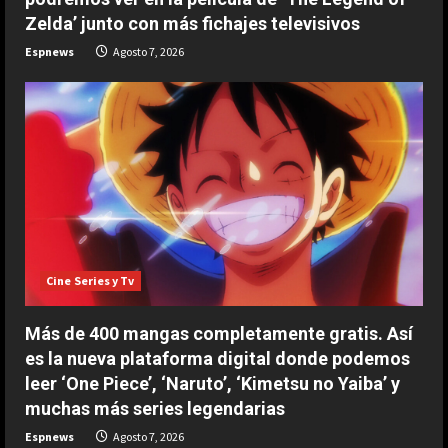
Zelda’ junto con más fichajes televisivos
Espnews
Agosto 7, 2026
Cine Series y Tv
ESPAÑA
“Djokovic dice eso porque se está
haciendo mayor”: dura respuesta
Más de 400 mangas completamente gratis. Así
de Fonseca a Novak
es la nueva plataforma digital donde podemos
2
Agosto 7, 2026
leer ‘One Piece’, ‘Naruto’, ‘Kimetsu no Yaiba’ y
muchas más series legendarias
ESPAÑA
Un exnúmero uno sentencia a
Espnews
Agosto 7, 2026