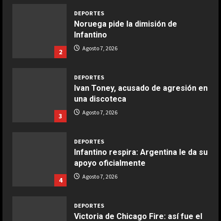
DEPORTES
Ensalada de espinacas deliciosa
Noruega pide la dimisión de
Maggio 28, 2026
Infantino
2
Agosto 7, 2026
2
COCINA
Boquerones fritos en freidora de
DEPORTES
aire
Ivan Toney, acusado de agresión en
una discoteca
Aprile 24, 2026
3
Agosto 7, 2026
3
COCINA
DEPORTES
Buñuelos de alcachofas
Infantino respira: Argentina le da su
Aprile 5, 2026
apoyo oficialmente
4
Agosto 7, 2026
4
COCINA
DEPORTES
Ternera guisada con senderuelas
Victoria de Chicago Fire: así fue el
Marzo 20, 2026