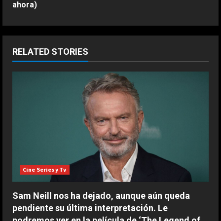
ahora)
i
n
u
RELATED STORIES
e
R
e
a
d
Cine Series y Tv
i
n
Sam Neill nos ha dejado, aunque aún queda
pendiente su última interpretación. Le
g
podremos ver en la película de ‘The Legend of