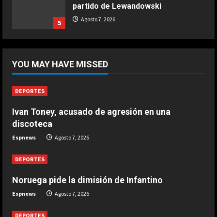
partido de Lewandowski
5
Agosto 7, 2026
5
DEPORTES
África también se rinde a Gianni
Infantino
YOU MAY HAVE MISSED
Agosto 7, 2026
1
DEPORTES
DEPORTES
Ivan Toney, acusado de agresión en una
Noruega pide la dimisión de
discoteca
Infantino
Espnews
Agosto 7, 2026
Agosto 7, 2026
2
DEPORTES
DEPORTES
Ivan Toney, acusado de agresión en
Noruega pide la dimisión de Infantino
una discoteca
Espnews
Agosto 7, 2026
Agosto 7, 2026
3
DEPORTES