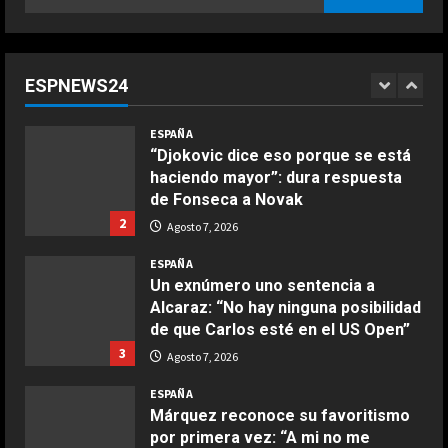
per:
Agosto 7, 2026
ESPAÑA
COCINA
“Djokovic dice eso porque se está
Ensalada de espinacas deliciosa
haciendo mayor”: dura respuesta
ESPNEWS24
Maggio 28, 2026
de Fonseca a Novak
2
2
Agosto 7, 2026
COCINA
ESPAÑA
Boquerones fritos en freidora de
Un exnúmero uno sentencia a
aire
Alcaraz: “No hay ninguna posibilidad
de que Carlos esté en el US Open”
Aprile 24, 2026
3
3
Agosto 7, 2026
ESPAÑA
COCINA
Márquez reconoce su favoritismo
Buñuelos de alcachofas
por primera vez: “A mi no me
Aprile 5, 2026
cambia la vida…”
4
4
Agosto 7, 2026
ESPAÑA
COCINA
Dura reflexión de Briatore sobre