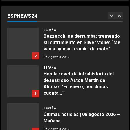
liga femenina”: dos ‘trumpistas’ ex
de la NBA se mofan de la WNBA al
ESPNEWS24
declararse mujeres y elegibles en
1
el draft
COCINA
ESPAÑA
Ensalada de espinacas deliciosa
Agosto 8, 2026
Bezzecchi se derrumba; tremendo
Maggio 28, 2026
su sufrimiento en Silverstone: “Me
2
van a ayudar a subir a la moto”
2
Agosto 8, 2026
COCINA
Boquerones fritos en freidora de
ESPAÑA
aire
Honda revela la intrahistoria del
desastroso Aston Martin de
Aprile 24, 2026
3
Alonso: “En enero, nos dimos
cuenta…”
3
COCINA
Agosto 8, 2026
Buñuelos de alcachofas
ESPAÑA
Últimas noticias | 08 agosto 2026 –
Aprile 5, 2026
4
Mañana
Agosto 8, 2026