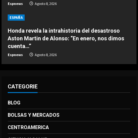
Espnews
Agosto 8, 2026
El anuncio de Van Bommel, nuevo
seleccionador de Bélgica, sobre
ESPAÑA
Courtois
4
Agosto 8, 2026
Honda revela la intrahistoria del desastroso
Aston Martin de Alonso: “En enero, nos dimos
DEPORTES
cuenta…”
Los 7 segundos más virales: Víctor
Espnews
Agosto 8, 2026
Muñoz ya enamora en Liverpool
Agosto 8, 2026
5
CATEGORIE
BLOG
BOLSAS Y MERCADOS
CENTROAMERICA