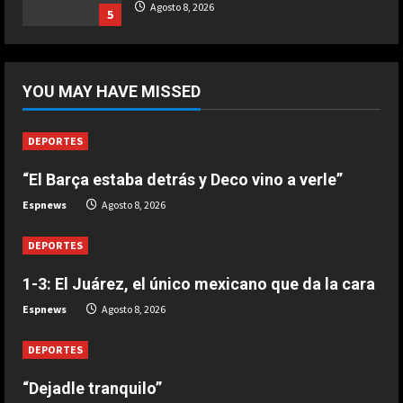
Ternera guisada con senderuelas
Agosto 8, 2026
5
Marzo 20, 2026
5
DEPORTES
“Dejadle tranquilo”
YOU MAY HAVE MISSED
Agosto 8, 2026
1
DEPORTES
“El Barça estaba detrás y Deco vino a verle”
DEPORTES
1-3: El Juárez, el único mexicano
Espnews
Agosto 8, 2026
que da la cara
Agosto 8, 2026
DEPORTES
2
1-3: El Juárez, el único mexicano que da la cara
DEPORTES
Espnews
Agosto 8, 2026
“El Barça estaba detrás y Deco vino
a verle”
DEPORTES
Agosto 8, 2026
3
“Dejadle tranquilo”
DEPORTES