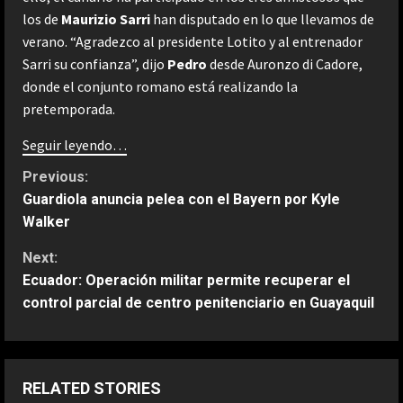
los de
Maurizio Sarri
han disputado en lo que llevamos de
verano. “Agradezco al presidente Lotito y al entrenador
Sarri su confianza”, dijo
Pedro
desde Auronzo di Cadore,
donde el conjunto romano está realizando la
pretemporada.
Seguir leyendo…
C
Previous:
Guardiola anuncia pelea con el Bayern por Kyle
o
Walker
n
Next:
Ecuador: Operación militar permite recuperar el
t
control parcial de centro penitenciario en Guayaquil
ESPAÑA
i
Bezzecchi se derrumba; tremendo
su sufrimiento en Silverstone: “Me
n
van a ayudar a subir a la moto”
RELATED STORIES
2
Agosto 8, 2026