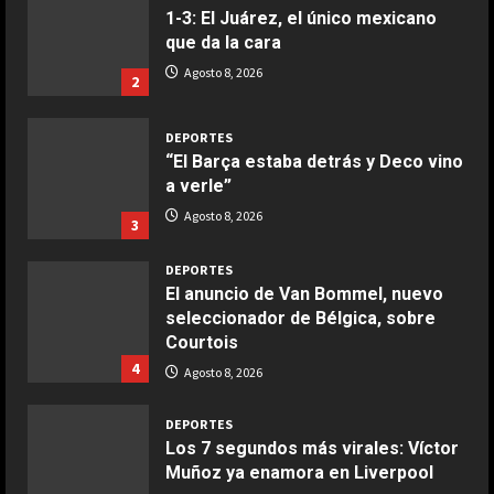
1-3: El Juárez, el único mexicano
que da la cara
COCINA
Ensalada de espinacas deliciosa
Agosto 8, 2026
2
Maggio 28, 2026
2
DEPORTES
“El Barça estaba detrás y Deco vino
COCINA
a verle”
Boquerones fritos en freidora de
Agosto 8, 2026
3
aire
Aprile 24, 2026
3
DEPORTES
El anuncio de Van Bommel, nuevo
seleccionador de Bélgica, sobre
COCINA
Courtois
Buñuelos de alcachofas
4
Agosto 8, 2026
Aprile 5, 2026
4
DEPORTES
Los 7 segundos más virales: Víctor
Muñoz ya enamora en Liverpool
COCINA