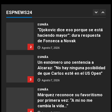
México y la Confederación Africana
apoyan su continuidad como
ESPNEWS24
presidente de la FIFA
1
COCINA
Agosto 7, 2026
ESPAÑA
Ensalada de espinacas deliciosa
“Djokovic dice eso porque se está
Maggio 28, 2026
haciendo mayor”: dura respuesta
2
de Fonseca a Novak
2
Agosto 7, 2026
COCINA
Boquerones fritos en freidora de
ESPAÑA
aire
Un exnúmero uno sentencia a
Alcaraz: “No hay ninguna posibilidad
Aprile 24, 2026
3
de que Carlos esté en el US Open”
3
Agosto 7, 2026
COCINA
ESPAÑA
Buñuelos de alcachofas
Márquez reconoce su favoritismo
Aprile 5, 2026
por primera vez: “A mi no me
4
cambia la vida…”
4