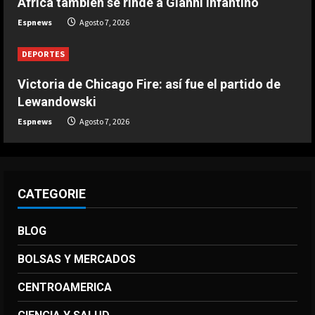
África también se rinde a Gianni Infantino
DEPORTES
Infantino respira: Argentina le da su
Espnews
Agosto 7, 2026
apoyo oficialmente
Agosto 7, 2026
DEPORTES
4
Victoria de Chicago Fire: así fue el partido de
DEPORTES
Lewandowski
Victoria de Chicago Fire: así fue el
Espnews
Agosto 7, 2026
partido de Lewandowski
Agosto 7, 2026
5
CATEGORIE
BLOG
BOLSAS Y MERCADOS
CENTROAMERICA