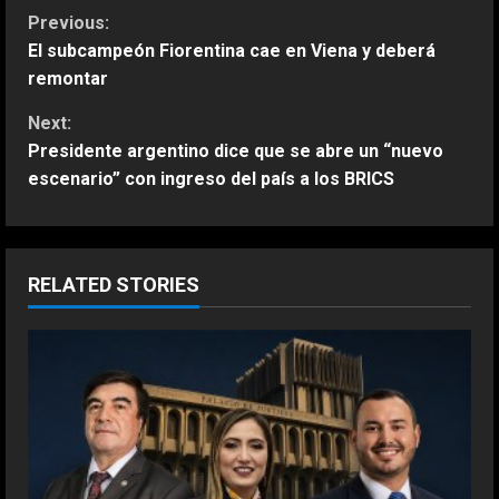
C
Previous:
El subcampeón Fiorentina cae en Viena y deberá
o
remontar
n
Next:
Presidente argentino dice que se abre un “nuevo
t
escenario” con ingreso del país a los BRICS
i
n
RELATED STORIES
u
e
R
e
a