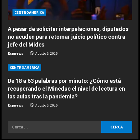
ESPAÑA
CENTROAMERICA
Un exnúmero uno sentencia a
Alcaraz: “No hay ninguna posibilidad
A pesar de solicitar interpelaciones, diputados
de que Carlos esté en el US Open”
3
no acuden para retomar juicio político contra
Agosto 7, 2026
jefe del Mides
ESPAÑA
Espnews
Agosto 6, 2026
Márquez reconoce su favoritismo
por primera vez: “A mi no me
CENTROAMERICA
cambia la vida…”
4
Agosto 7, 2026
De 18 a 63 palabras por minuto: ¿Cómo está
recuperando el Mineduc el nivel de lectura en
ESPAÑA
las aulas tras la pandemia?
Dura reflexión de Briatore sobre
Aston Martin: “Tienen al mejor
Espnews
Agosto 6, 2026
ingeniero del mundo y no son…”
5
Agosto 7, 2026
Ricerca
ESPAÑA
per:
Infantino suma adeptos: Argentina,