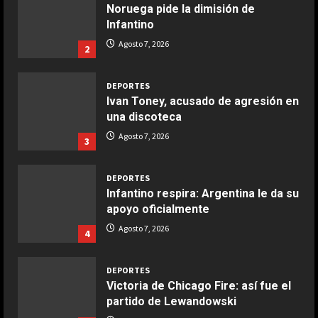
Noruega pide la dimisión de
Infantino
COCINA
Ensalada de espinacas deliciosa
Agosto 7, 2026
2
Maggio 28, 2026
2
DEPORTES
Ivan Toney, acusado de agresión en
COCINA
una discoteca
Boquerones fritos en freidora de
Agosto 7, 2026
3
aire
Aprile 24, 2026
3
DEPORTES
Infantino respira: Argentina le da su
apoyo oficialmente
COCINA
Buñuelos de alcachofas
Agosto 7, 2026
4
Aprile 5, 2026
4
DEPORTES
Victoria de Chicago Fire: así fue el
partido de Lewandowski
COCINA