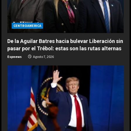
d
i
CENTROAMERICA
n
De la Aguilar Batres hacia bulevar Liberación sin
g
pasar por el Trébol: estas son las rutas alternas
Espnews
Agosto 7, 2026
ESPAÑA
“Djokovic dice eso porque se está
haciendo mayor”: dura respuesta
de Fonseca a Novak
2
Agosto 7, 2026