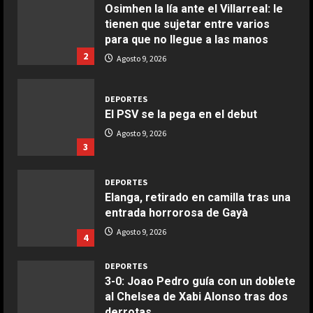
Osimhen la lía ante el Villarreal: le
tienen que sujetar entre varios
COCINA
para que no llegue a las manos
Ensalada de espinacas deliciosa
2
Agosto 9, 2026
Maggio 28, 2026
2
DEPORTES
El PSV se la pega en el debut
COCINA
Boquerones fritos en freidora de
Agosto 9, 2026
3
aire
Aprile 24, 2026
3
DEPORTES
Elanga, retirado en camilla tras una
entrada horrorosa de Gayà
COCINA
Buñuelos de alcachofas
Agosto 9, 2026
4
Aprile 5, 2026
4
DEPORTES
3-0: Joao Pedro guía con un doblete
al Chelsea de Xabi Alonso tras dos
COCINA
derrotas