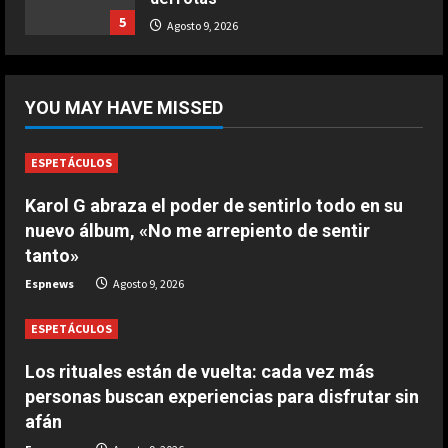
Ternera guisada con senderuelas
5
Agosto 9, 2026
Marzo 20, 2026
5
DEPORTES
¡De locos!: un aficionado salta al
YOU MAY HAVE MISSED
campo para agredir a los jugadores
tras un penalti
1
Agosto 9, 2026
ESPETÁCULOS
DEPORTES
Karol G abraza el poder de sentirlo todo en su
Osimhen la lía ante el Villarreal: le
nuevo álbum, «No me arrepiento de sentir
tienen que sujetar entre varios
tanto»
para que no llegue a las manos
2
Espnews
Agosto 9, 2026
Agosto 9, 2026
ESPETÁCULOS
DEPORTES
El PSV se la pega en el debut
Los rituales están de vuelta: cada vez más
Agosto 9, 2026
personas buscan experiencias para disfrutar sin
3
afán