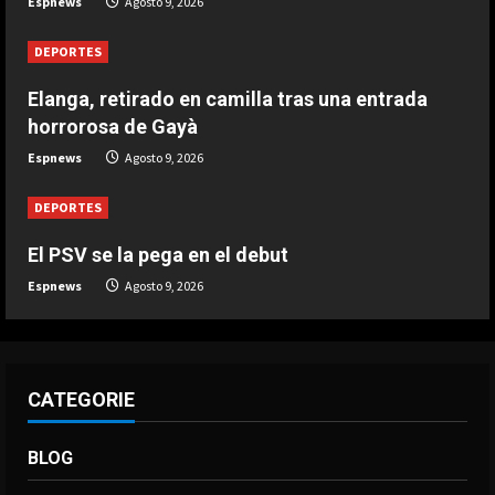
Espnews
Agosto 9, 2026
DEPORTES
Elanga, retirado en camilla tras una
DEPORTES
entrada horrorosa de Gayà
Agosto 9, 2026
Elanga, retirado en camilla tras una entrada
4
horrorosa de Gayà
DEPORTES
Espnews
Agosto 9, 2026
3-0: Joao Pedro guía con un doblete
al Chelsea de Xabi Alonso tras dos
DEPORTES
derrotas
5
El PSV se la pega en el debut
Agosto 9, 2026
Espnews
Agosto 9, 2026
CATEGORIE
BLOG