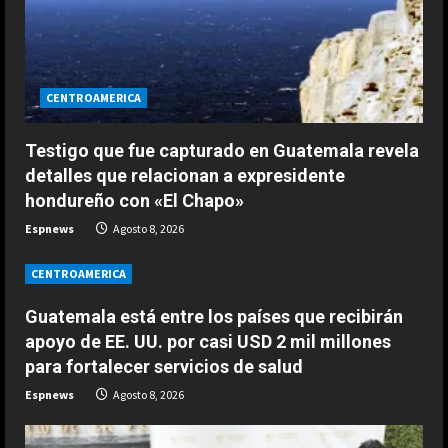
d
i
CENTROAMERICA
n
Testigo que fue capturado en Guatemala revela
g
detalles que relacionan a expresidente
hondureño con «El Chapo»
Espnews
Agosto 8, 2026
CENTROAMERICA
Guatemala está entre los países que recibirán
apoyo de EE. UU. por casi USD 2 mil millones
ESPAÑA
para fortalecer servicios de salud
Férrea defensa de un campeón del
Espnews
Agosto 8, 2026
mundo a Alonso: “No necesita el
mejor coche para…”
2
Agosto 9, 2026