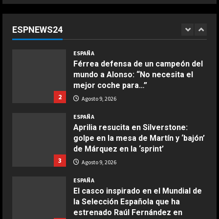
Dura confesión de un campeón del
mundo: “No quiero faltarle al
respeto a Rossi, pero lo cierto es
ESPNEWS24
que Márquez…”
1
COCINA
Agosto 9, 2026
ESPAÑA
Ensalada de espinacas deliciosa
Férrea defensa de un campeón del
Maggio 28, 2026
mundo a Alonso: “No necesita el
2
mejor coche para…”
2
Agosto 9, 2026
COCINA
Boquerones fritos en freidora de
ESPAÑA
aire
Aprilia resucita en Silverstone:
golpe en la mesa de Martín y ‘bajón’
Aprile 24, 2026
3
de Márquez en la ‘sprint’
3
Agosto 9, 2026
COCINA
ESPAÑA
Buñuelos de alcachofas
El casco inspirado en el Mundial de
Aprile 5, 2026
la Selección Española que ha
4
estrenado Raúl Fernández en