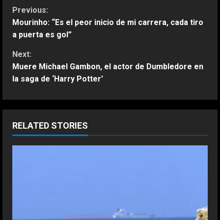
C
Previous:
Mourinho: “Es el peor inicio de mi carrera, cada tiro
o
a puerta es gol”
n
Next:
Muere Michael Gambon, el actor de Dumbledore en
t
la saga de ‘Harry Potter’
i
n
RELATED STORIES
u
e
R
e
a